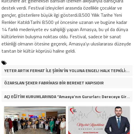
kültürlere ait geleneksel dansları izlerken alkışlarıyla dansçılara
destek verdi. Festival izleyicileri arasında özellikle çocuklar ve
gençler, gösterilere büyük ilgi gösterdi.8.500 Yıllık Tarihe Yeni
Renkler KatıldıTarihi 8.500 yıl öncesine uzanan ve bugüne kadar
14 farklı medeniyete ev sahipliği yapan Amasya, bu yıl da dünya
kültürlerinin buluşma noktası oldu. Festival, sadece bir sanat
etkinliği olmanın ötesine geçerek, Amasya’yı uluslararası düzeyde
tanıtan bir kültür köprüsü haline geldi.
YETER ARTIK FERHAT İLE ŞİRİN’İN YOLUNA ENGEL! HALK TEPKİLİ: “YOLU KAPATMAK ÇÖZÜM DEĞİL, GÖREVİNİ YAP!”
ÖZARSLAN ŞEKER FABRİKASI BİR BEREKET KAPISIDIR
AÇI EĞİTİM KURUMLARINDA “Amasya’nın Gururları: Dereceye Giren Öğrenciler İçin Anlamlı Tören”