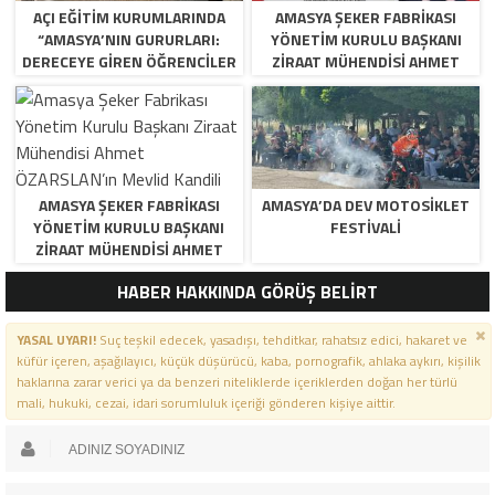
AÇI EĞİTİM KURUMLARINDA
AMASYA ŞEKER FABRIKASI
“AMASYA’NIN GURURLARI:
YÖNETIM KURULU BAŞKANI
DERECEYE GIREN ÖĞRENCILER
ZIRAAT MÜHENDISI AHMET
İÇIN ANLAMLI TÖREN”
ÖZARSLAN’IN MEVLID KANDILI
MESAJI
AMASYA ŞEKER FABRIKASI
AMASYA’DA DEV MOTOSIKLET
YÖNETIM KURULU BAŞKANI
FESTIVALI
ZIRAAT MÜHENDISI AHMET
ÖZARSLAN’IN MEVLID KANDILI
HABER HAKKINDA GÖRÜŞ BELİRT
MESAJI
YASAL UYARI!
Suç teşkil edecek, yasadışı, tehditkar, rahatsız edici, hakaret ve
küfür içeren, aşağılayıcı, küçük düşürücü, kaba, pornografik, ahlaka aykırı, kişilik
haklarına zarar verici ya da benzeri niteliklerde içeriklerden doğan her türlü
mali, hukuki, cezai, idari sorumluluk içeriği gönderen kişiye aittir.