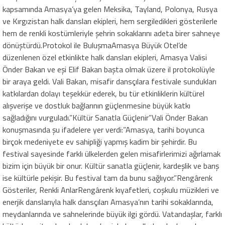
kapsamında Amasya’ya gelen Meksika, Tayland, Polonya, Rusya
ve Kırgızistan halk dansları ekipleri, hem sergiledikleri gösterilerle
hem de renkli kostümleriyle şehrin sokaklarını adeta birer sahneye
dönüştürdü.Protokol ile BuluşmaAmasya Büyük Otel’de
düzenlenen özel etkinlikte halk dansları ekipleri, Amasya Valisi
Önder Bakan ve eşi Elif Bakan başta olmak üzere il protokolüyle
bir araya geldi. Vali Bakan, misafir dansçılara festivale sundukları
katkılardan dolayı teşekkür ederek, bu tür etkinliklerin kültürel
alışverişe ve dostluk bağlarının güçlenmesine büyük katkı
sağladığını vurguladı.”Kültür Sanatla Güçlenir”Vali Önder Bakan
konuşmasında şu ifadelere yer verdi:”Amasya, tarihi boyunca
birçok medeniyete ev sahipliği yapmış kadim bir şehirdir. Bu
festival sayesinde farklı ülkelerden gelen misafirlerimizi ağırlamak
bizim için büyük bir onur. Kültür sanatla güçlenir, kardeşlik ve barış
ise kültürle pekişir. Bu festival tam da bunu sağlıyor.”Rengârenk
Gösteriler, Renkli AnlarRengârenk kıyafetleri, coşkulu müzikleri ve
enerjik danslarıyla halk dansçıları Amasya’nın tarihi sokaklarında,
meydanlarında ve sahnelerinde büyük ilgi gördü. Vatandaşlar, farklı