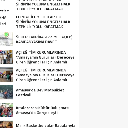
ŞİRİN’İN YOLUNA ENGEL! HALK
TEPKİLİ: “YOLU KAPATMAK
ÇÖZÜM DEĞİL, GÖREVİNİ YAP!”
FERHAT İLE YETER ARTIK
ŞİRİN’İN YOLUNA ENGEL! HALK
TEPKİLİ: “YOLU KAPATMAK
ÇÖZÜM DEĞİL, GÖREVİNİ YAP!”
ŞEKER FABRİKASI 72. YILI AÇILIŞ
KAMPANYASINA DAVET
AÇI EĞİTİM KURUMLARINDA
“Amasya’nın Gururları: Dereceye
Giren Öğrenciler İçin Anlamlı
Tören”
AÇI EĞİTİM KURUMLARINDA
“Amasya’nın Gururları: Dereceye
Giren Öğrenciler İçin Anlamlı
Tören”
Amasya’da Dev Motosiklet
Festivali
Kıtalararası Kültür Buluşması
Amasya’da Gerçekleşti
Minik Basketbolcular Babalarıyla