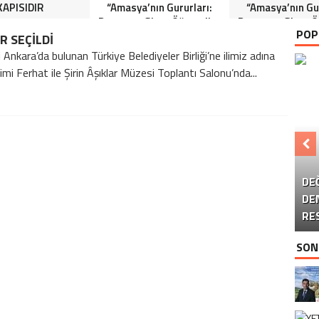
KAPISIDIR
“Amasya’nın Gururları:
“Amasya’nın Gur
Dereceye Giren Öğrenciler
Dereceye Giren Ö
POP
İçin Anlamlı Tören”
İçin Anlamlı 
R SEÇİLDİ
Ankara’da bulunan Türkiye Belediyeler Birliği’ne ilimiz adına
mi Ferhat ile Şirin Âşıklar Müzesi Toplantı Salonu’nda...
KA
B
DE
M
DE
T
RE
SON