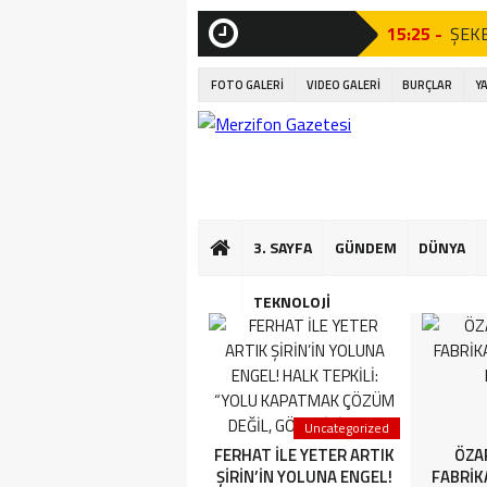
15:25 -
ŞEKE
SON
DAKİKA
21:23 -
AÇI 
FOTO GALERİ
VIDEO GALERİ
BURÇLAR
Y
Tören”
21:07 -
AÇI 
Tören”
17:06 -
Amas
3. SAYFA
GÜNDEM
DÜNYA
16:56 -
Kıta
16:50 -
Mini
TEKNOLOJİ
16:44 -
Çocuk
13:35 -
AMAS
3. SAYFA
Uncategorized
YETER ARTIK FERHAT İLE
FERHAT İLE YETER ARTIK
ÖZA
ŞİRİN’İN YOLUNA ENGEL!
ŞİRİN’İN YOLUNA ENGEL!
FABRİK