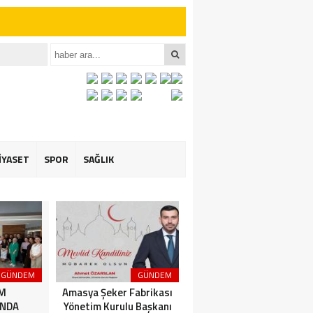
iler İçin Anlamlı
iler İçin Anlamlı
İYASET
SPOR
SAĞLIK
GÜNDEM
GÜNDEM
3. SAYFA
İM
Amasya Şeker Fabrikası
Amasya’da Dev
NDA
Yönetim Kurulu Başkanı
Motosiklet Festivali