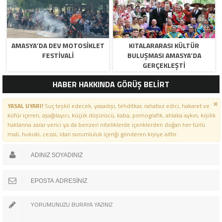
MESAJI
MESAJI
AMASYA’DA DEV MOTOSIKLET
KITALARARASI KÜLTÜR
FESTIVALI
BULUŞMASI AMASYA’DA
GERÇEKLEŞTI
HABER HAKKINDA GÖRÜŞ BELİRT
YASAL UYARI!
Suç teşkil edecek, yasadışı, tehditkar, rahatsız edici, hakaret ve
küfür içeren, aşağılayıcı, küçük düşürücü, kaba, pornografik, ahlaka aykırı, kişilik
haklarına zarar verici ya da benzeri niteliklerde içeriklerden doğan her türlü
mali, hukuki, cezai, idari sorumluluk içeriği gönderen kişiye aittir.