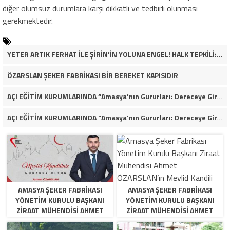
diğer olumsuz durumlara karşı dikkatli ve tedbirli olunması
gerekmektedir.
YETER ARTIK FERHAT İLE ŞİRİN’İN YOLUNA ENGEL! HALK TEPKİLİ: “YOLU KAPATMAK ÇÖZÜM DEĞİL, GÖREVİNİ YAP!”
ÖZARSLAN ŞEKER FABRİKASI BİR BEREKET KAPISIDIR
AÇI EĞİTİM KURUMLARINDA “Amasya’nın Gururları: Dereceye Giren Öğrenciler İçin Anlamlı Tören”
AÇI EĞİTİM KURUMLARINDA “Amasya’nın Gururları: Dereceye Giren Öğrenciler İçin Anlamlı Tören”
AMASYA ŞEKER FABRIKASI
AMASYA ŞEKER FABRIKASI
YÖNETIM KURULU BAŞKANI
YÖNETIM KURULU BAŞKANI
ZIRAAT MÜHENDISI AHMET
ZIRAAT MÜHENDISI AHMET
ÖZARSLAN’IN MEVLID KANDILI
ÖZARSLAN’IN MEVLID KANDILI