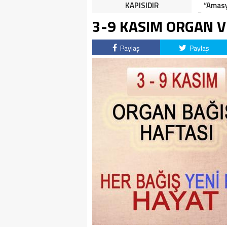
HALK TEPKİLİ: “YOLU
KAPISIDIR
“Amasy
KAPATMAK ÇÖZÜM DEĞİL,
Dereceye
3-9 KASIM ORGAN V
GÖREVİNİ YAP!”
İçin 
Paylaş
Paylaş