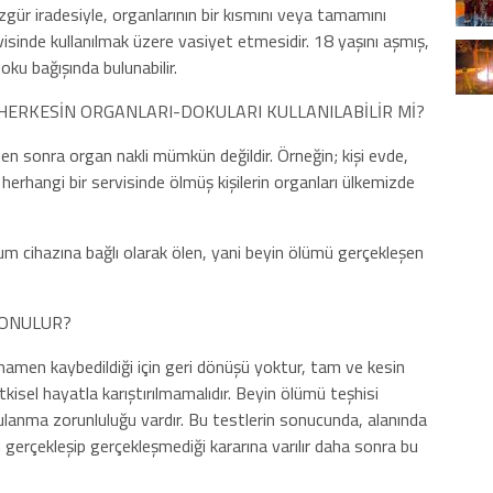
zgür iradesiyle, organlarının bir kısmını veya tamamını
sinde kullanılmak üzere vasiyet etmesidir. 18 yaşını aşmış,
ku bağışında bulunabilir.
ERKESİN ORGANLARI-DOKULARI KULLANILABİLİR Mİ?
den sonra organ nakli mümkün değildir. Örneğin; kişi evde,
herhangi bir servisinde ölmüş kişilerin organları ülkemizde
m cihazına bağlı olarak ölen, yani beyin ölümü gerçekleşen
KONULUR?
amen kaybedildiği için geri dönüşü yoktur, tam ve kesin
kisel hayatla karıştırılmamalıdır. Beyin ölümü teşhisi
gulanma zorunluluğu vardır. Bu testlerin sonucunda, alanında
gerçekleşip gerçekleşmediği kararına varılır daha sonra bu