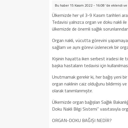
Bu haber 15 Kasım 2022 - 16:08 'de eklendi ve
Ülkemizde her yıl 3-9 Kasım tarihleri a
Tedavisi yalnızca organ ve doku nakli il
ülkemizde de önemli sağlık sorunlarından b
Organ nakli, vücutta görevini yapamayan 
sağlam ve aynı görevi üslenecek bir organ
Kişinin hayatta iken serbest iradesi ile
başka hastaların tedavisi için kullanılma
Unutmamak gerekir ki, her bağış yeni bir h
organ naklinin caiz olduğunu bildirmiş ve
olarak tanımlanmıştır.
Ülkemizde organ bağışları Sağlık Bakanl
Doku Nakli Bilgi Sistemi” vasıtasıyla or
ORGAN-DOKU BAĞIŞI NEDİR?