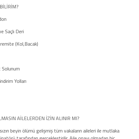
İLİRİM?
on
Saçlı Deri
 (Kol,Bacak)
Solunum
m Yolları
MASIN AİLELERDEN İZİN ALINIR MI?
ızın beyin ölümü gelişmiş tüm vakaların aileleri ile mutlaka
natörü tarafından gerçekleştirilir. Aile onayı olmadan hiç