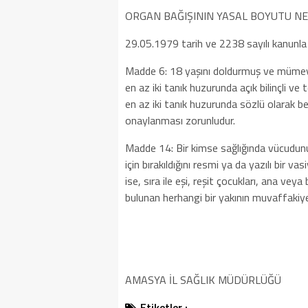
ORGAN BAĞIŞININ YASAL BOYUTU NE
29.05.1979 tarih ve 2238 sayılı kanunla 
Madde 6: 18 yaşını doldurmuş ve mümeyyiz
en az iki tanık huzurunda açık bilinçli ve
en az iki tanık huzurunda sözlü olarak b
onaylanması zorunludur.
Madde 14: Bir kimse sağlığında vücudunu
için bırakıldığını resmi ya da yazılı bir 
ise, sıra ile eşi, reşit çocukları, ana ve
bulunan herhangi bir yakının muvaffakiyet
AMASYA İL SAĞLIK MÜDÜRLÜĞÜ
Etiketler :