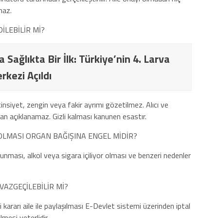
maz.
LEBİLİR Mİ?
Sağlıkta Bir İlk: Türkiye’nin 4. Larva
rkezi Açıldı
 cinsiyet, zengin veya fakir ayrımı gözetilmez. Alıcı ve
lmadan açıklanamaz. Gizli kalması kanunen esastır.
 OLMASI ORGAN BAĞIŞINA ENGEL MİDİR?
bulunması, alkol veya sigara içiliyor olması ve benzeri nedenler
VAZGEÇİLEBİLİR Mİ?
kararı aile ile paylaşılması E-Devlet sistemi üzerinden iptal
mesi yeterlidir.