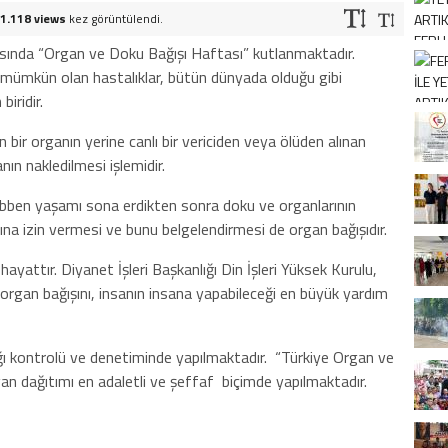
1.118 views
kez görüntülendi.
rasında “Organ ve Doku Bağışı Haftası” kutlanmaktadır.
e mümkün olan hastalıklar, bütün dünyada olduğu gibi
iridir.
bir organın yerine canlı bir vericiden veya ölüden alınan
ın nakledilmesi işlemidir.
 tıbben yaşamı sona erdikten sonra doku ve organlarının
sına izin vermesi ve bunu belgelendirmesi de organ bağışıdır.
ayattır. Diyanet İşleri Başkanlığı Din İşleri Yüksek Kurulu,
 organ bağışını, insanın insana yapabileceği en büyük yardım
ığı kontrolü ve denetiminde yapılmaktadır. “Türkiye Organ ve
gan dağıtımı en adaletli ve şeffaf biçimde yapılmaktadır.