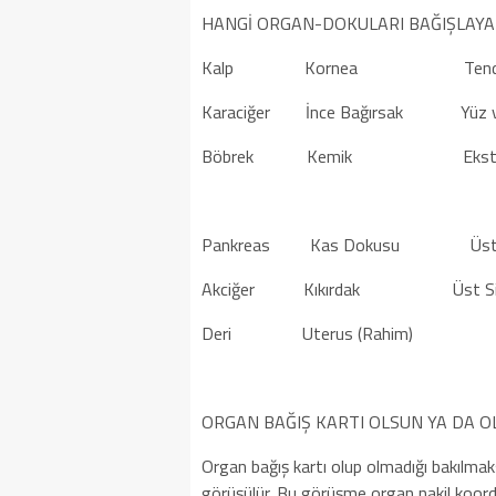
HANGİ ORGAN-DOKULARI BAĞIŞLAYAB
Kalp Kornea Tend
Karaciğer İnce Bağırsak Yüz ve 
Böbrek Kemik Ekstremite
Pankreas Kas Dokusu Üst 
Akciğer Kıkırdak Üst Sindiri
Deri Uterus (Rahim)
ORGAN BAĞIŞ KARTI OLSUN YA DA OL
Organ bağış kartı olup olmadığı bakılmaks
görüşülür. Bu görüşme organ nakil koordi