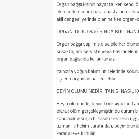
Organ bağışı kişinin hayatta iken kendi ö
ölümünden sonra başka hastaların tedavi
akli dengesi yerinde olan herkes organ-do
ORGAN-DOKU BAĞIŞINDA BULUNAN H
Organ bağışı yapılmış olsa bile her ölüm
sokakta, acil serviste veya hastanelerin 
organ bağışında kullanılamaz.
Yalnızca yoğun bakım ünitelerinde solunu
kişilerin organları nakledilebilir.
BEYİN ÖLÜMÜ NEDİR, TANISI NASIL 
Beyin ölümünde, beyin fonksiyonları tam
olarak ölüm gerçekleşmiştir, bu durum bit
konulabilmesi için birtakım testlerin uy
uzman iki hekim tarafından, beyin ölümü 
karar aileye bildirilir.