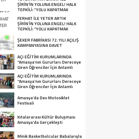
ŞİRİN’İN YOLUNA ENGEL! HALK
TEPKİLİ: “YOLU KAPATMAK
ÇÖZÜM DEĞİL, GÖREVİNİ YAP!”
FERHAT İLE YETER ARTIK
ŞİRİN’İN YOLUNA ENGEL! HALK
TEPKİLİ: “YOLU KAPATMAK
ÇÖZÜM DEĞİL, GÖREVİNİ YAP!”
ŞEKER FABRİKASI 72. YILI AÇILIŞ
KAMPANYASINA DAVET
AÇI EĞİTİM KURUMLARINDA
“Amasya’nın Gururları: Dereceye
Giren Öğrenciler İçin Anlamlı
Tören”
AÇI EĞİTİM KURUMLARINDA
“Amasya’nın Gururları: Dereceye
Giren Öğrenciler İçin Anlamlı
Tören”
Amasya’da Dev Motosiklet
Festivali
Kıtalararası Kültür Buluşması
Amasya’da Gerçekleşti
Minik Basketbolcular Babalarıyla