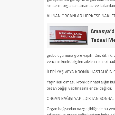
kimsenin organları alınamaz ve kullanıla
ALINAN ORGANLAR HERKESE NAKLEDİ
Amasya’da 
Tedavi Me
grubu uyumuna göre yapılır. Din, dil, ırk,
vericinin kimlik bilgileri ailelerin izni o
İLERİ YAŞ VEYA KRONİK HASTALIĞIN
Yaşın ileri olması, kronik bir hastalığın 
organ bağışı yapılmasına engel değildir.
ORGAN BAĞIŞI YAPILDIKTAN SONRA, 
Organ bağışından vazgeçildiğinde bu yeni 
edilmesi ve organ bağış kartının imha edil