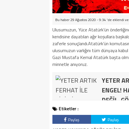
Bu haber 29 Ağustos 2020 - 9:34 'de eklendi v
Ulusumuzun, Yüce Atatürk’ün önderliği
kendisine dayatılan ağır koşullara başka
zaferle sonuçlandı.Atatürk’ün komutasınd
ulusumuzun varlığını tüm dünyaya kabul e
Gazi Mustafa Kemal Atatürk başta olmak
minnetle anıyoruz.
YETER AR
ENGEL! H
DEĞİL, GÖ
Etiketler :
Paylaş
Paylaş