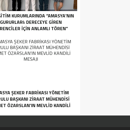
ĞİTİM KURUMLARINDA “AMASYA’NIN
GURURLARI: DERECEYE GIREN
RENCILER İÇIN ANLAMLI TÖREN”
ASYA ŞEKER FABRIKASI YÖNETIM
ULU BAŞKANI ZIRAAT MÜHENDISI
ET ÖZARSLAN’IN MEVLID KANDILI
MESAJI