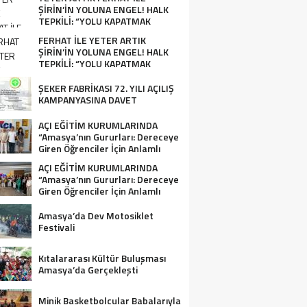
ŞİRİN’İN YOLUNA ENGEL! HALK
TEPKİLİ: “YOLU KAPATMAK
ÇÖZÜM DEĞİL, GÖREVİNİ YAP!”
FERHAT İLE YETER ARTIK
ŞİRİN’İN YOLUNA ENGEL! HALK
TEPKİLİ: “YOLU KAPATMAK
ÇÖZÜM DEĞİL, GÖREVİNİ YAP!”
ŞEKER FABRİKASI 72. YILI AÇILIŞ
KAMPANYASINA DAVET
AÇI EĞİTİM KURUMLARINDA
“Amasya’nın Gururları: Dereceye
Giren Öğrenciler İçin Anlamlı
Tören”
AÇI EĞİTİM KURUMLARINDA
“Amasya’nın Gururları: Dereceye
Giren Öğrenciler İçin Anlamlı
Tören”
Amasya’da Dev Motosiklet
Festivali
Kıtalararası Kültür Buluşması
Amasya’da Gerçekleşti
Minik Basketbolcular Babalarıyla