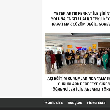
YETER ARTIK FERHAT İLE ŞİRİN
YOLUNA ENGEL! HALK TEPKİLİ: “
KAPATMAK ÇÖZÜM DEĞİL, GÖREV
YAP!”
AÇI EĞİTİM KURUMLARINDA “AMAS
GURURLARI: DERECEYE GIRE
ÖĞRENCILER İÇIN ANLAMLI TÖR
MOBİL SİTE
BURÇLAR
FİRMA EKLE