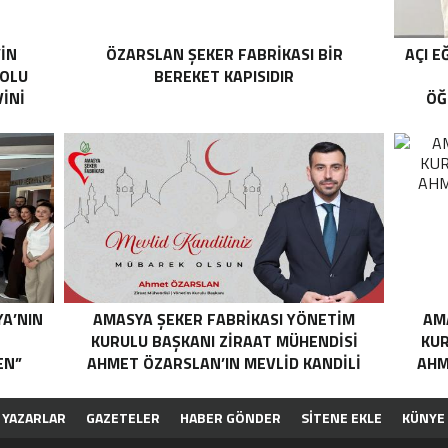
’İN
ÖZARSLAN ŞEKER FABRİKASI BİR
AÇI E
YOLU
BEREKET KAPISIDIR
İNİ
ÖĞ
YA’NIN
AMASYA ŞEKER FABRIKASI YÖNETIM
AM
N
KURULU BAŞKANI ZIRAAT MÜHENDISI
KUR
EN”
AHMET ÖZARSLAN’IN MEVLID KANDILI
AHM
MESAJI
YAZARLAR
GAZETELER
HABER GÖNDER
SİTENE EKLE
KÜNYE