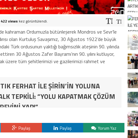
e
422 views
kez görüntülendi.
nde kahraman Ordumuzla bütünleşerek Mondros ve Sevr’le
ldırısı olan Kurtuluş Savaşımız, 30 Ağustos 1922’de büyük
aki Türk ordusunun yaktığı bağımsızlık ateşinin 90. yılında
ttiren 30 Ağustos Zafer Bayramı’nın 90. yılını kutluyor,
 üzere tüm şehitlerimizi ve gazilerimizi rahmet ve
TIK FERHAT İLE ŞİRİN’İN YOLUNA
ALK TEPKİLİ: “YOLU KAPATMAK ÇÖZÜM
REVİNİ YAP!”
Paylaş
Paylaş
Yorum Yaz