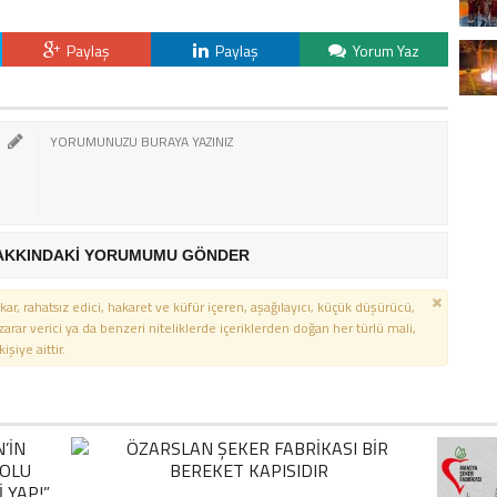
Paylaş
Paylaş
Yorum Yaz
AKKINDAKİ YORUMUMU GÖNDER
kar, rahatsız edici, hakaret ve küfür içeren, aşağılayıcı, küçük düşürücü,
 zarar verici ya da benzeri niteliklerde içeriklerden doğan her türlü mali,
şiye aittir.