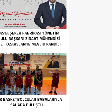
ASYA ŞEKER FABRIKASI YÖNETIM
ULU BAŞKANI ZIRAAT MÜHENDISI
ET ÖZARSLAN’IN MEVLID KANDILI
MESAJI
K BASKETBOLCULAR BABALARIYLA
SAHADA BULUŞTU