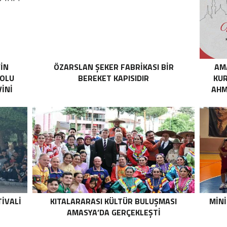
’İN
ÖZARSLAN ŞEKER FABRİKASI BİR
AM
YOLU
BEREKET KAPISIDIR
KUR
İNİ
AHM
IVALI
KITALARARASI KÜLTÜR BULUŞMASI
MINI
AMASYA’DA GERÇEKLEŞTI