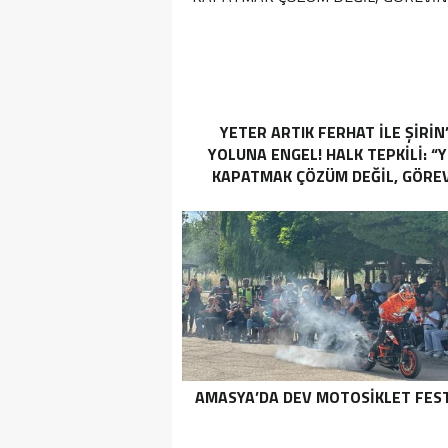
YETER ARTIK FERHAT İLE ŞİRİN
YOLUNA ENGEL! HALK TEPKİLİ: “
KAPATMAK ÇÖZÜM DEĞİL, GÖREV
YAP!”
AMASYA’DA DEV MOTOSIKLET FEST