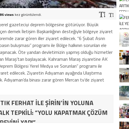
86 views
kez görüntülendi.
 yerel gazeteciyi deprem bölgesine götürüyor. Büyük
en dernek İletişim Başkanlığının desteğiyle bölgeye ziyaret
emde zarar gören iller ziyaret edilecek. “6 Şubat Asrın
basın buluşması” programı ile Bölge halkının sorunları ele
taşınacak. Öte yandan devletimizin yapmış olduğu hizmetler
man Maraş’tan başlayacak. Kahraman Maraş ziyaretine AK
 “Deprem Bölgesi Yerel Medya ve Sorunları” programı ile
aret edilecek. Ziyaretin Adıyaman ayağında Ulaştırma
ek. Adıyaman’da binası zarar gören Mercan tv’de ziyaret
TIK FERHAT İLE ŞİRİN’İN YOLUNA
ALK TEPKİLİ: “YOLU KAPATMAK ÇÖZÜM
REVİNİ YAP!”