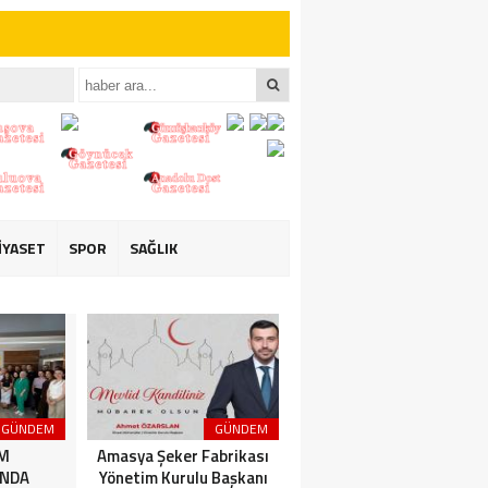
iler İçin Anlamlı
iler İçin Anlamlı
İYASET
SPOR
SAĞLIK
GÜNDEM
GÜNDEM
3. SAYFA
İM
Amasya Şeker Fabrikası
Amasya’da Dev
NDA
Yönetim Kurulu Başkanı
Motosiklet Festivali