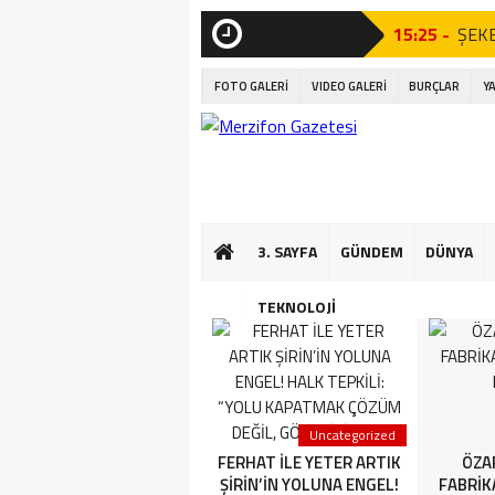
15:25 -
ŞEKE
SON
DAKİKA
21:23 -
AÇI 
FOTO GALERİ
VIDEO GALERİ
BURÇLAR
Y
Tören”
21:07 -
AÇI 
Tören”
17:06 -
Amas
3. SAYFA
GÜNDEM
DÜNYA
16:56 -
Kıta
16:50 -
Mini
TEKNOLOJİ
16:44 -
Çocuk
13:35 -
AMAS
3. SAYFA
Uncategorized
YETER ARTIK FERHAT İLE
FERHAT İLE YETER ARTIK
ÖZA
ŞİRİN’İN YOLUNA ENGEL!
ŞİRİN’İN YOLUNA ENGEL!
FABRİK