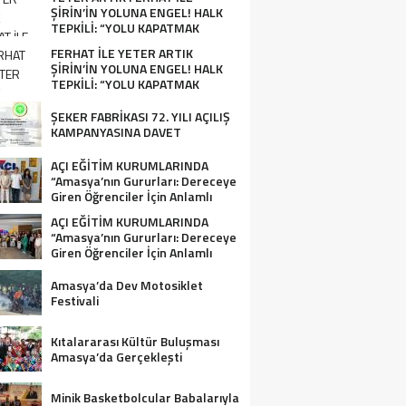
ŞİRİN’İN YOLUNA ENGEL! HALK
TEPKİLİ: “YOLU KAPATMAK
ÇÖZÜM DEĞİL, GÖREVİNİ YAP!”
FERHAT İLE YETER ARTIK
ŞİRİN’İN YOLUNA ENGEL! HALK
TEPKİLİ: “YOLU KAPATMAK
ÇÖZÜM DEĞİL, GÖREVİNİ YAP!”
ŞEKER FABRİKASI 72. YILI AÇILIŞ
KAMPANYASINA DAVET
AÇI EĞİTİM KURUMLARINDA
“Amasya’nın Gururları: Dereceye
Giren Öğrenciler İçin Anlamlı
Tören”
AÇI EĞİTİM KURUMLARINDA
“Amasya’nın Gururları: Dereceye
Giren Öğrenciler İçin Anlamlı
Tören”
Amasya’da Dev Motosiklet
Festivali
Kıtalararası Kültür Buluşması
Amasya’da Gerçekleşti
Minik Basketbolcular Babalarıyla