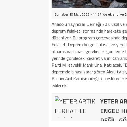
Bu haber 10 Mart 2023 - 11:57 'de eklendi ve
2
Anadolu Yayıncılar Derneği 70 ulusal ve
deprem felaketi sonrasında harekete geç
düzenliyor. Bu program çerçevesinde depr
Felaketi Deprem bölgesi ulusal ve yerel 
alınarak yapılması gerekenler gündeme 
yerinde görülecek. Ziyaret yarın Kahra
Parti Milletvekili Mahir Ünal Katılacak.
depremde binası zarar gören Aksu tv ziy
Bakanı Adil Karaismailoğlu’da eşlik edec
edilecek.
YETER AR
ENGEL! H
DEĞİL, GÖ