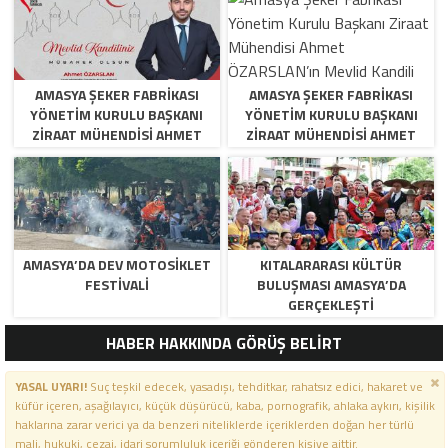
AMASYA ŞEKER FABRIKASI
AMASYA ŞEKER FABRIKASI
YÖNETIM KURULU BAŞKANI
YÖNETIM KURULU BAŞKANI
ZIRAAT MÜHENDISI AHMET
ZIRAAT MÜHENDISI AHMET
ÖZARSLAN’IN MEVLID KANDILI
ÖZARSLAN’IN MEVLID KANDILI
MESAJI
MESAJI
AMASYA’DA DEV MOTOSIKLET
KITALARARASI KÜLTÜR
FESTIVALI
BULUŞMASI AMASYA’DA
GERÇEKLEŞTI
HABER HAKKINDA GÖRÜŞ BELİRT
YASAL UYARI!
Suç teşkil edecek, yasadışı, tehditkar, rahatsız edici, hakaret ve
küfür içeren, aşağılayıcı, küçük düşürücü, kaba, pornografik, ahlaka aykırı, kişilik
haklarına zarar verici ya da benzeri niteliklerde içeriklerden doğan her türlü
mali, hukuki, cezai, idari sorumluluk içeriği gönderen kişiye aittir.