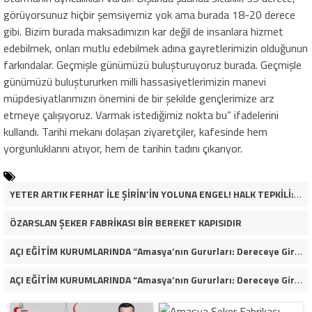
görüyorsunuz hiçbir şemsiyemiz yok ama burada 18-20 derece
gibi. Bizim burada maksadımızın kar değil de insanlara hizmet
edebilmek, onları mutlu edebilmek adına gayretlerimizin olduğunun
farkındalar. Geçmişle günümüzü buluşturuyoruz burada. Geçmişle
günümüzü buluştururken milli hassasiyetlerimizin manevi
müpdesiyatlarımızın önemini de bir şekilde gençlerimize arz
etmeye çalışıyoruz. Varmak istediğimiz nokta bu” ifadelerini
kullandı. Tarihi mekanı dolaşan ziyaretçiler, kafesinde hem
yorgunluklarını atıyor, hem de tarihin tadını çıkarıyor.
YETER ARTIK FERHAT İLE ŞİRİN’İN YOLUNA ENGEL! HALK TEPKİLİ: “YOLU KAPATMAK ÇÖZÜM DEĞİL, GÖREVİNİ YAP!”
ÖZARSLAN ŞEKER FABRİKASI BİR BEREKET KAPISIDIR
AÇI EĞİTİM KURUMLARINDA “Amasya’nın Gururları: Dereceye Giren Öğrenciler İçin Anlamlı Tören”
AÇI EĞİTİM KURUMLARINDA “Amasya’nın Gururları: Dereceye Giren Öğrenciler İçin Anlamlı Tören”