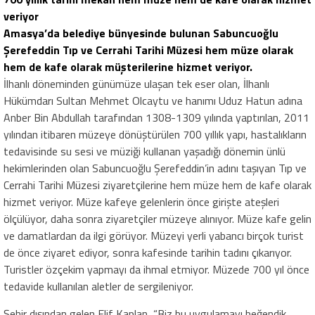
veriyor
Amasya’da belediye bünyesinde bulunan Sabuncuoğlu
Şerefeddin Tıp ve Cerrahi Tarihi Müzesi hem müze olarak
hem de kafe olarak müşterilerine hizmet veriyor.
İlhanlı döneminden günümüze ulaşan tek eser olan, İlhanlı
Hükümdarı Sultan Mehmet Olcaytu ve hanımı Uduz Hatun adına
Anber Bin Abdullah tarafından 1308-1309 yılında yaptırılan, 2011
yılından itibaren müzeye dönüştürülen 700 yıllık yapı, hastalıkların
tedavisinde su sesi ve müziği kullanan yaşadığı dönemin ünlü
hekimlerinden olan Sabuncuoğlu Şerefeddin’in adını taşıyan Tıp ve
Cerrahi Tarihi Müzesi ziyaretçilerine hem müze hem de kafe olarak
hizmet veriyor. Müze kafeye gelenlerin önce girişte ateşleri
ölçülüyor, daha sonra ziyaretçiler müzeye alınıyor. Müze kafe gelin
ve damatlardan da ilgi görüyor. Müzeyi yerli yabancı birçok turist
de önce ziyaret ediyor, sonra kafesinde tarihin tadını çıkarıyor.
Turistler özçekim yapmayı da ihmal etmiyor. Müzede 700 yıl önce
tedavide kullanılan aletler de sergileniyor.
Şehir dışından gelen Elif Kaplan, “Biz bu uygulamayı beğendik