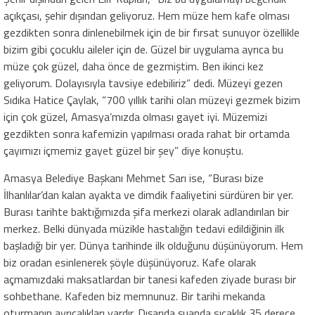
açıkçası, şehir dışından geliyoruz. Hem müze hem kafe olması
gezdikten sonra dinlenebilmek için de bir fırsat sunuyor özellikle
bizim gibi çocuklu aileler için de. Güzel bir uygulama ayrıca bu
müze çok güzel, daha önce de gezmiştim. Ben ikinci kez
geliyorum. Dolayısıyla tavsiye edebiliriz” dedi. Müzeyi gezen
Sıdıka Hatice Çaylak, “700 yıllık tarihi olan müzeyi gezmek bizim
için çok güzel, Amasya’mızda olması gayet iyi. Müzemizi
gezdikten sonra kafemizin yapılması orada rahat bir ortamda
çayımızı içmemiz gayet güzel bir şey” diye konuştu.
Amasya Belediye Başkanı Mehmet Sarı ise, “Burası bize
İlhanlılar’dan kalan ayakta ve dimdik faaliyetini sürdüren bir yer.
Burası tarihte baktığımızda şifa merkezi olarak adlandırılan bir
merkez. Belki dünyada müzikle hastalığın tedavi edildiğinin ilk
başladığı bir yer. Dünya tarihinde ilk olduğunu düşünüyorum. Hem
biz oradan esinlenerek şöyle düşünüyoruz. Kafe olarak
açmamızdaki maksatlardan bir tanesi kafeden ziyade burası bir
sohbethane. Kafeden biz memnunuz. Bir tarihi mekanda
oturmanın ayrıcalıkları vardır. Dışarıda şuanda sıcaklık 35 derece,