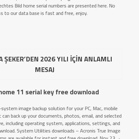
echtes Bild home serial numbers are presented here. No
s to our data base is fast and free, enjoy.
 ŞEKER’DEN 2026 YILI İÇİN ANLAMLI
MESAJ
home 11 serial key free download
ll-system image backup solution for your PC, Mac, mobile
It can back up your documents, photos, email, and selected
ive, including operating system, applications, settings, and
download. System Utilities downloads – Acronis True Image
s are available for instant and free download. Nov 23, ·