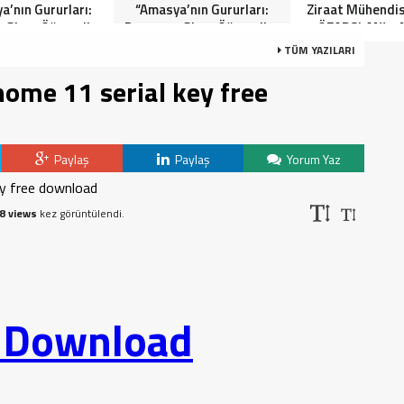
a’nın Gururları:
“Amasya’nın Gururları:
Ziraat Mühendi
 Giren Öğrenciler
Dereceye Giren Öğrenciler
ÖZARSLAN’ın 
Anlamlı Tören”
İçin Anlamlı Tören”
Kandili Mes
TÜM YAZILARI
home 11 serial key free
Paylaş
Paylaş
Yorum Yaz
8 views
kez görüntülendi.
o Download