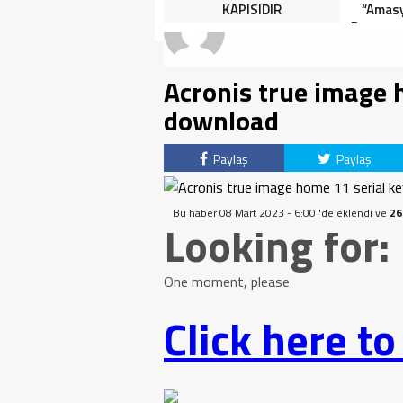
HALK TEPKİLİ: “YOLU
KAPISIDIR
“Amasy
KAPATMAK ÇÖZÜM DEĞİL,
Dereceye
GÖREVİNİ YAP!”
İçin 
Acronis true image 
download
Paylaş
Paylaş
Bu haber 08 Mart 2023 - 6:00 'de eklendi ve
26
Looking for:
One moment, please
Click here t