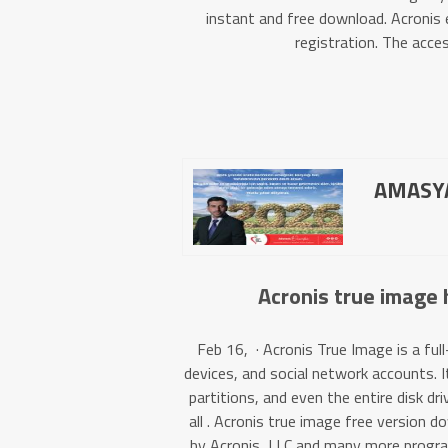
instant and free download. Acronis 
registration. The acces
AMASYA
Acronis true image 
Feb 16, · Acronis True Image is a fu
devices, and social network accounts. 
partitions, and even the entire disk dr
all . Acronis true image free version 
by Acronis, LLC and many more program