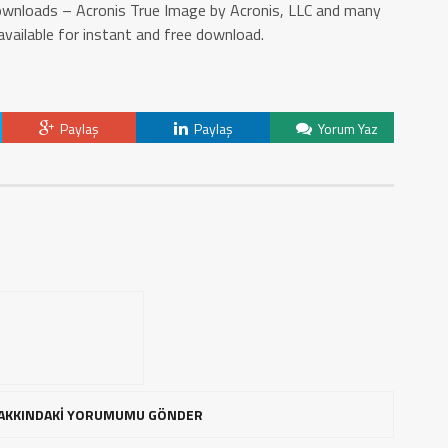
downloads – Acronis True Image by Acronis, LLC and many
vailable for instant and free download.
Paylaş
Paylaş
Yorum Yaz
AKKINDAKİ YORUMUMU GÖNDER