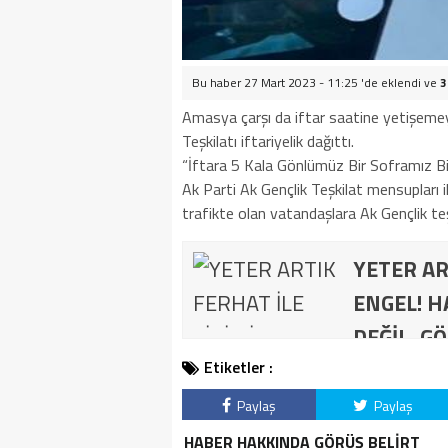
Bu haber 27 Mart 2023 - 11:25 'de eklendi ve
3
Amasya çarşı da iftar saatine yetişemey
Teşkilatı iftariyelik dağıttı.
“İftara 5 Kala Gönlümüz Bir Soframız Bir
Ak Parti Ak Gençlik Teşkilat mensupları il
trafikte olan vatandaşlara Ak Gençlik teşk
YETER AR
ENGEL! H
DEĞİL, GÖ
Etiketler :
Paylaş
Paylaş
HABER HAKKINDA GÖRÜŞ BELİRT