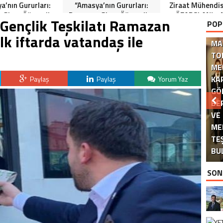
a’nın Gururları:
“Amasya’nın Gururları:
Ziraat Mühendi
 Giren Öğrenciler
Dereceye Giren Öğrenciler
ÖZARSLAN’ın 
Gençlik Teşkilatı Ramazan
POP
Anlamlı Tören”
İçin Anlamlı Tören”
Kandili Mes
lk iftarda vatandaş ile
MA
TO
ME
KA
Paylaş
Paylaş
Yorum Yaz
GÖ
BE
VE
ME
DE
TE
BU
SON