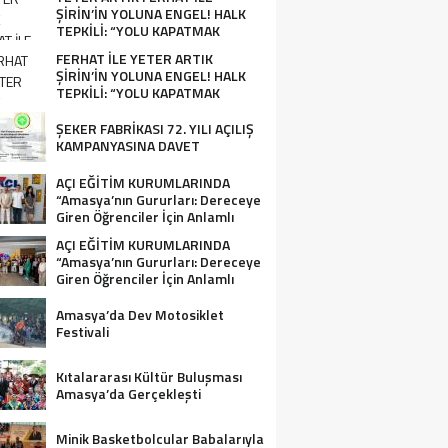
ŞİRİN’İN YOLUNA ENGEL! HALK
TEPKİLİ: “YOLU KAPATMAK
ÇÖZÜM DEĞİL, GÖREVİNİ YAP!”
FERHAT İLE YETER ARTIK
ŞİRİN’İN YOLUNA ENGEL! HALK
TEPKİLİ: “YOLU KAPATMAK
ÇÖZÜM DEĞİL, GÖREVİNİ YAP!”
ŞEKER FABRİKASI 72. YILI AÇILIŞ
KAMPANYASINA DAVET
AÇI EĞİTİM KURUMLARINDA
“Amasya’nın Gururları: Dereceye
Giren Öğrenciler İçin Anlamlı
Tören”
AÇI EĞİTİM KURUMLARINDA
“Amasya’nın Gururları: Dereceye
Giren Öğrenciler İçin Anlamlı
Tören”
Amasya’da Dev Motosiklet
Festivali
Kıtalararası Kültür Buluşması
Amasya’da Gerçekleşti
Minik Basketbolcular Babalarıyla