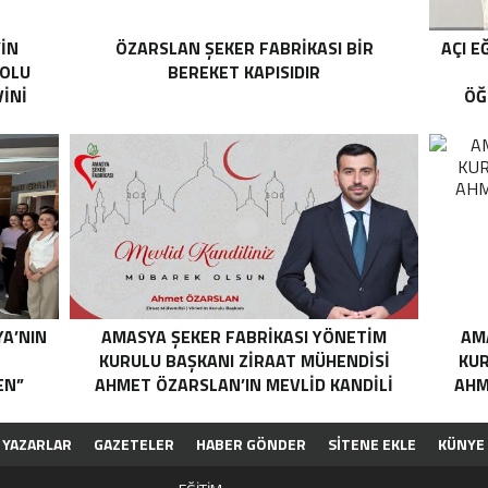
’İN
ÖZARSLAN ŞEKER FABRİKASI BİR
AÇI E
YOLU
BEREKET KAPISIDIR
İNİ
ÖĞ
YA’NIN
AMASYA ŞEKER FABRIKASI YÖNETIM
AM
N
KURULU BAŞKANI ZIRAAT MÜHENDISI
KUR
EN”
AHMET ÖZARSLAN’IN MEVLID KANDILI
AHM
MESAJI
YAZARLAR
GAZETELER
HABER GÖNDER
SİTENE EKLE
KÜNYE