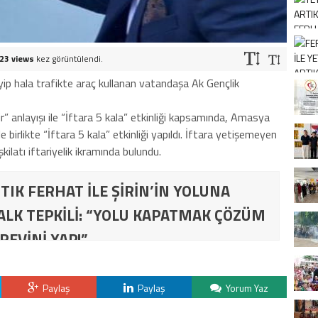
23 views
kez görüntülendi.
ip hala trafikte araç kullanan vatandaşa Ak Gençlik
” anlayışı ile “İftara 5 kala” etkinliği kapsamında, Amasya
e birlikte “İftara 5 kala” etkinliği yapıldı. İftara yetişemeyen
ilatı iftariyelik ikramında bulundu.
TIK FERHAT İLE ŞİRİN’İN YOLUNA
ALK TEPKİLİ: “YOLU KAPATMAK ÇÖZÜM
REVİNİ YAP!”
Paylaş
Paylaş
Yorum Yaz