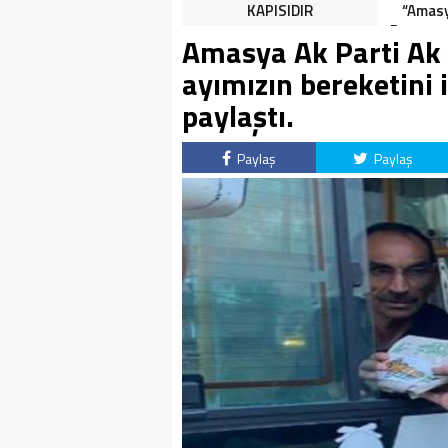
HALK TEPKİLİ: “YOLU
KAPISIDIR
“Amasy
KAPATMAK ÇÖZÜM DEĞİL,
Dereceye
Amasya Ak Parti Ak 
GÖREVİNİ YAP!”
İçin 
ayımızın bereketini i
paylaştı.
Paylaş
Paylaş