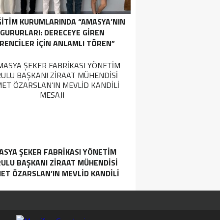
ĞİTİM KURUMLARINDA “AMASYA’NIN
GURURLARI: DERECEYE GIREN
RENCILER İÇIN ANLAMLI TÖREN”
ASYA ŞEKER FABRIKASI YÖNETIM
ULU BAŞKANI ZIRAAT MÜHENDISI
ET ÖZARSLAN’IN MEVLID KANDILI
MESAJI