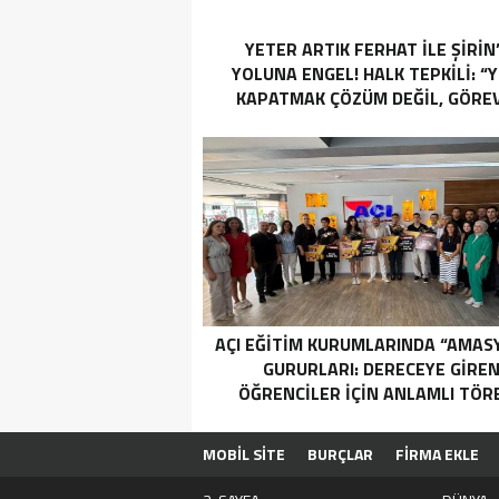
YETER ARTIK FERHAT İLE ŞİRİN
YOLUNA ENGEL! HALK TEPKİLİ: “
KAPATMAK ÇÖZÜM DEĞİL, GÖREV
YAP!”
AÇI EĞİTİM KURUMLARINDA “AMAS
GURURLARI: DERECEYE GIRE
ÖĞRENCILER İÇIN ANLAMLI TÖR
MOBİL SİTE
BURÇLAR
FİRMA EKLE