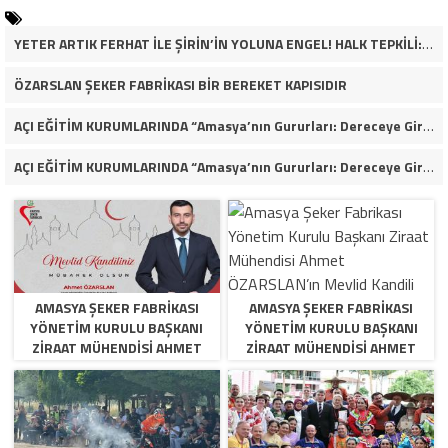
YETER ARTIK FERHAT İLE ŞİRİN’İN YOLUNA ENGEL! HALK TEPKİLİ: “YOLU KAPATMAK ÇÖZÜM DEĞİL, GÖREVİNİ YAP!”
ÖZARSLAN ŞEKER FABRİKASI BİR BEREKET KAPISIDIR
AÇI EĞİTİM KURUMLARINDA “Amasya’nın Gururları: Dereceye Giren Öğrenciler İçin Anlamlı Tören”
AÇI EĞİTİM KURUMLARINDA “Amasya’nın Gururları: Dereceye Giren Öğrenciler İçin Anlamlı Tören”
AMASYA ŞEKER FABRIKASI
AMASYA ŞEKER FABRIKASI
YÖNETIM KURULU BAŞKANI
YÖNETIM KURULU BAŞKANI
ZIRAAT MÜHENDISI AHMET
ZIRAAT MÜHENDISI AHMET
ÖZARSLAN’IN MEVLID KANDILI
ÖZARSLAN’IN MEVLID KANDILI
MESAJI
MESAJI