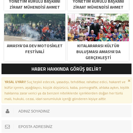
YÖNETIM KURULU BAŞKANI
YÖNETIM KURULU BAŞKANI
ZIRAAT MÜHENDISI AHMET
ZIRAAT MÜHENDISI AHMET
ÖZARSLAN’IN MEVLID KANDILI
ÖZARSLAN’IN MEVLID KANDILI
MESAJI
MESAJI
AMASYA’DA DEV MOTOSIKLET
KITALARARASI KÜLTÜR
FESTIVALI
BULUŞMASI AMASYA’DA
GERÇEKLEŞTI
HABER HAKKINDA GÖRÜŞ BELİRT
YASAL UYARI!
Suç teşkil edecek, yasadışı, tehditkar, rahatsız edici, hakaret ve
küfür içeren, aşağılayıcı, küçük düşürücü, kaba, pornografik, ahlaka aykırı, kişilik
haklarına zarar verici ya da benzeri niteliklerde içeriklerden doğan her türlü
mali, hukuki, cezai, idari sorumluluk içeriği gönderen kişiye aittir.