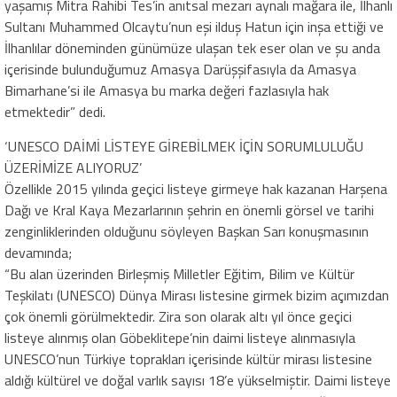
yaşamış Mitra Rahibi Tes’in anıtsal mezarı aynalı mağara ile, İlhanlı
Sultanı Muhammed Olcaytu’nun eşi ilduş Hatun için inşa ettiği ve
İlhanlılar döneminden günümüze ulaşan tek eser olan ve şu anda
içerisinde bulunduğumuz Amasya Darüşşifasıyla da Amasya
Bimarhane’si ile Amasya bu marka değeri fazlasıyla hak
etmektedir” dedi.
‘UNESCO DAİMİ LİSTEYE GİREBİLMEK İÇİN SORUMLULUĞU
ÜZERİMİZE ALIYORUZ’
Özellikle 2015 yılında geçici listeye girmeye hak kazanan Harşena
Dağı ve Kral Kaya Mezarlarının şehrin en önemli görsel ve tarihi
zenginliklerinden olduğunu söyleyen Başkan Sarı konuşmasının
devamında;
“Bu alan üzerinden Birleşmiş Milletler Eğitim, Bilim ve Kültür
Teşkilatı (UNESCO) Dünya Mirası listesine girmek bizim açımızdan
çok önemli görülmektedir. Zira son olarak altı yıl önce geçici
listeye alınmış olan Göbeklitepe’nin daimi listeye alınmasıyla
UNESCO’nun Türkiye toprakları içerisinde kültür mirası listesine
aldığı kültürel ve doğal varlık sayısı 18’e yükselmiştir. Daimi listeye