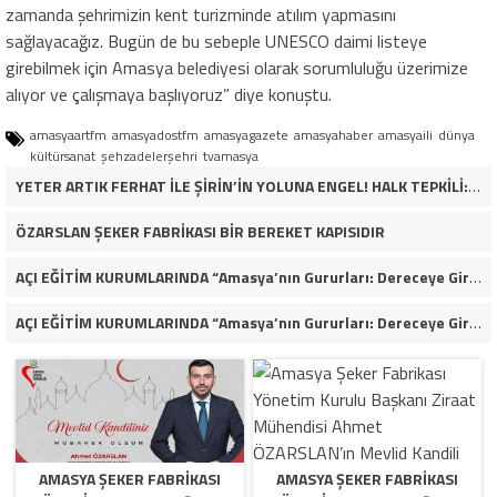
zamanda şehrimizin kent turizminde atılım yapmasını
sağlayacağız. Bugün de bu sebeple UNESCO daimi listeye
girebilmek için Amasya belediyesi olarak sorumluluğu üzerimize
alıyor ve çalışmaya başlıyoruz” diye konuştu.
amasyaartfm
amasyadostfm
amasyagazete
amasyahaber
amasyaili
dünya
kültürsanat
şehzadelerşehri
tvamasya
YETER ARTIK FERHAT İLE ŞİRİN’İN YOLUNA ENGEL! HALK TEPKİLİ: “YOLU KAPATMAK ÇÖZÜM DEĞİL, GÖREVİNİ YAP!”
ÖZARSLAN ŞEKER FABRİKASI BİR BEREKET KAPISIDIR
AÇI EĞİTİM KURUMLARINDA “Amasya’nın Gururları: Dereceye Giren Öğrenciler İçin Anlamlı Tören”
AÇI EĞİTİM KURUMLARINDA “Amasya’nın Gururları: Dereceye Giren Öğrenciler İçin Anlamlı Tören”
AMASYA ŞEKER FABRIKASI
AMASYA ŞEKER FABRIKASI