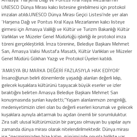
UNESCO Dünya Mirası kalıcı listesine girebilmesi için protokol
imzaları atıldı.UNESCO Dünya Mirası Geçici Listesi’nde yer alan
‘Harşena Dağı ve Pontus Kral Kaya Mezarlarının kalıcı listeye
girmesi için Amasya Valiliği ve Kültür ve Turizm Bakanlığı Kültür
Varlıkları ve Müzeler Genel Müdürlüğü işbirliği ile protokol imza
töreni gerçekleştirildi. İmza törenine, Belediye Başkanı Mehmet
Sarı, Amasya Valisi Mustafa Masatlı, Kültür Varlıkları ve Müzeler
Genel Müdürü Gökhan Yazgı ve Protokol Üyeleri katıldı.
‘AMASYA BU MARKA DEĞERİ FAZLASIYLA HAK EDİYOR’
İnsanoğlunun belirli dönemlerde yaşadığı alanları değerli kılıp,
gelecek kuşaklara kültürünü taşıyacak büyük eserler ve izler
bıraktığını belirten Amasya Belediye Başkanı Mehmet Sarı
konuşmasında şunları kaydetti;“Yaşam alanlarımızın zenginliği,
medeniyetimizin izleri olan bu değerli eserleri korumak ve gelecek
kuşaklara aynıyla aktarmak bu açıdan önemli bir sorumluluktur.
Zira salt ulusal kültürümüzün bir parçası olmayan bu yapılar aynı
zamanda dünya mirası olarak nitelendirilmektedir. Dünya mirası
ise “geçmişimizden bize kalan, günümüzde onunla birlikte var