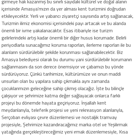
girmeye hak kazanmış bu sınırlı sayıdaki kültürel ve doğal alanın
içerisinde Amasya’mızın da yer alması kent turizmini doğrudan
etkileyecektir. Yerli ve yabancı ziyaretçi sayısında artış sağlanacak,
Turizmin ilimiz ekonomisi içerisindeki payı artacak ve bu alanda
önemli bir ivme yakalanacaktır. Esas itibariyle ise turizm
gelirlerindeki artış kadar önemli bir diğer husus korumadır. Belirli
periyodlarla sunacağımız koruma raporları, ilerleme raporları ile bu
alanların sürdürülebilir şekilde korunması sağlanabilecektir. Biz
Amasya belediyesi olarak bu durumu yani sürdürülebilir korumanın
sağlanmasını da son derece önemsiyor ve çabamızı bu yönde
sürdürüyoruz. Çünkü tarihimize, kültürümüze ve onun maddi
unsurları olan bu yapılara sahip çıkmakla aynı zamanda
çocuklarımızın geleceğine sahip çıkmış olacağız. İşte bu bilinçle
çalışıyor ve şehrimize katma değer sağlayacak onlarca farklı
projeyi bu dönemde hayata geçiriyoruz. İnşallah kent
meydanlarıyla, teleferik projesi ve yeni rekreasyon alanlarıyla,
Serçoban evliyası çevre düzenlemesi ve nostaljik tramvay
projesiyle, Şehrimize kazandıracağımız marka otel ve Yeşilırmak
yatağında gerçekleştireceğimiz yeni ırmak düzenlemesiyle, Kısa