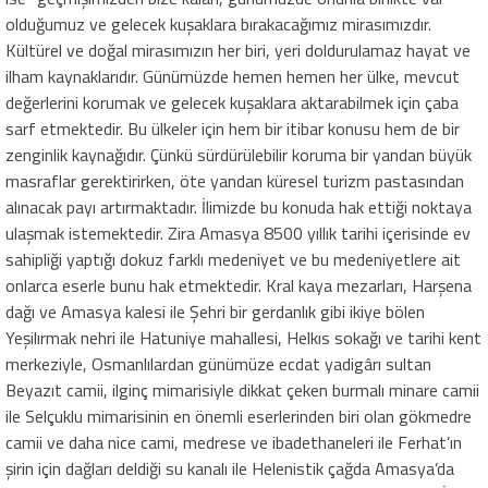
olduğumuz ve gelecek kuşaklara bırakacağımız mirasımızdır.
Kültürel ve doğal mirasımızın her biri, yeri doldurulamaz hayat ve
ilham kaynaklarıdır. Günümüzde hemen hemen her ülke, mevcut
değerlerini korumak ve gelecek kuşaklara aktarabilmek için çaba
sarf etmektedir. Bu ülkeler için hem bir itibar konusu hem de bir
zenginlik kaynağıdır. Çünkü sürdürülebilir koruma bir yandan büyük
masraflar gerektirirken, öte yandan küresel turizm pastasından
alınacak payı artırmaktadır. İlimizde bu konuda hak ettiği noktaya
ulaşmak istemektedir. Zira Amasya 8500 yıllık tarihi içerisinde ev
sahipliği yaptığı dokuz farklı medeniyet ve bu medeniyetlere ait
onlarca eserle bunu hak etmektedir. Kral kaya mezarları, Harşena
dağı ve Amasya kalesi ile Şehri bir gerdanlık gibi ikiye bölen
Yeşilırmak nehri ile Hatuniye mahallesi, Helkıs sokağı ve tarihi kent
merkeziyle, Osmanlılardan günümüze ecdat yadigârı sultan
Beyazıt camii, ilginç mimarisiyle dikkat çeken burmalı minare camii
ile Selçuklu mimarisinin en önemli eserlerinden biri olan gökmedre
camii ve daha nice cami, medrese ve ibadethaneleri ile Ferhat’ın
şirin için dağları deldiği su kanalı ile Helenistik çağda Amasya’da