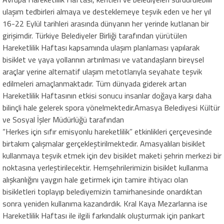
ulaşım tedbirleri almaya ve desteklemeye teşvik eden ve her yıl
16-22 Eylül tarihleri arasında dünyanın her yerinde kutlanan bir
girişimdir. Türkiye Belediyeler Birliği tarafından yürütülen
Hareketlilik Haftası kapsamında ulaşım planlaması yapılarak
bisiklet ve yaya yollarının artırılması ve vatandaşların bireysel
araçlar yerine alternatif ulaşım metotlarıyla seyahate teşvik
edilmeleri amaçlanmaktadır. Tüm dünyada giderek artan
Hareketlilik Haftasının etkisi sonucu insanlar doğaya karşı daha
bilinçli hale gelerek spora yönelmektedir.Amasya Belediyesi Kültür
ve Sosyal İşler Müdürlüğü tarafından
“Herkes için sıfır emisyonlu hareketlilik” etkinlikleri çerçevesinde
birtakım çalışmalar gerçekleştirilmektedir. Amasyalıları bisiklet
kullanmaya teşvik etmek için dev bisiklet maketi şehrin merkezi bir
noktasına yerleştirilecektir. Hemşehrilerimizin bisiklet kullanma
alışkanlığını yaygın hale getirmek için tamire ihtiyacı olan
bisikletleri toplayıp belediyemizin tamirhanesinde onardıktan
sonra yeniden kullanıma kazandırdık. Kral Kaya Mezarlarına ise
Hareketlilik Haftası ile ilgili farkındalık oluşturmak için pankart