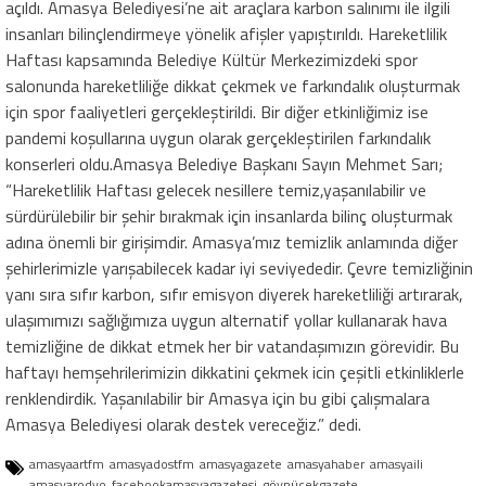
açıldı. Amasya Belediyesi’ne ait araçlara karbon salınımı ile ilgili
insanları bilinçlendirmeye yönelik afişler yapıştırıldı. Hareketlilik
Haftası kapsamında Belediye Kültür Merkezimizdeki spor
salonunda hareketliliğe dikkat çekmek ve farkındalık oluşturmak
için spor faaliyetleri gerçekleştirildi. Bir diğer etkinliğimiz ise
pandemi koşullarına uygun olarak gerçekleştirilen farkındalık
konserleri oldu.Amasya Belediye Başkanı Sayın Mehmet Sarı;
“Hareketlilik Haftası gelecek nesillere temiz,yaşanılabilir ve
sürdürülebilir bir şehir bırakmak için insanlarda bilinç oluşturmak
adına önemli bir girişimdir. Amasya’mız temizlik anlamında diğer
şehirlerimizle yarışabilecek kadar iyi seviyededir. Çevre temizliğinin
yanı sıra sıfır karbon, sıfır emisyon diyerek hareketliliği artırarak,
ulaşımımızı sağlığımıza uygun alternatif yollar kullanarak hava
temizliğine de dikkat etmek her bir vatandaşımızın görevidir. Bu
haftayı hemşehrilerimizin dikkatini çekmek icin çeşitli etkinliklerle
renklendirdik. Yaşanılabilir bir Amasya için bu gibi çalışmalara
Amasya Belediyesi olarak destek vereceğiz.” dedi.
amasyaartfm
amasyadostfm
amasyagazete
amasyahaber
amasyaili
amasyarodyo
facebookamasyagazetesi
göynücekgazete