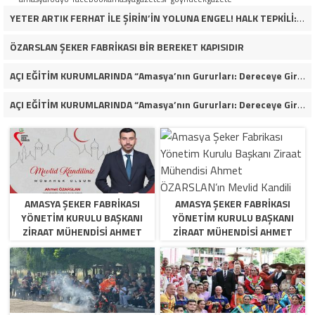
YETER ARTIK FERHAT İLE ŞİRİN’İN YOLUNA ENGEL! HALK TEPKİLİ: “YOLU KAPATMAK ÇÖZÜM DEĞİL, GÖREVİNİ YAP!”
ÖZARSLAN ŞEKER FABRİKASI BİR BEREKET KAPISIDIR
AÇI EĞİTİM KURUMLARINDA “Amasya’nın Gururları: Dereceye Giren Öğrenciler İçin Anlamlı Tören”
AÇI EĞİTİM KURUMLARINDA “Amasya’nın Gururları: Dereceye Giren Öğrenciler İçin Anlamlı Tören”
AMASYA ŞEKER FABRIKASI
AMASYA ŞEKER FABRIKASI
YÖNETIM KURULU BAŞKANI
YÖNETIM KURULU BAŞKANI
ZIRAAT MÜHENDISI AHMET
ZIRAAT MÜHENDISI AHMET
ÖZARSLAN’IN MEVLID KANDILI
ÖZARSLAN’IN MEVLID KANDILI
MESAJI
MESAJI