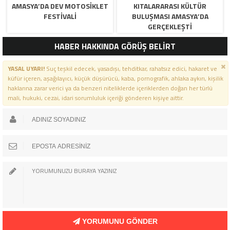
AMASYA’DA DEV MOTOSIKLET
KITALARARASI KÜLTÜR
FESTIVALI
BULUŞMASI AMASYA’DA
GERÇEKLEŞTI
HABER HAKKINDA GÖRÜŞ BELİRT
YASAL UYARI!
Suç teşkil edecek, yasadışı, tehditkar, rahatsız edici, hakaret ve
küfür içeren, aşağılayıcı, küçük düşürücü, kaba, pornografik, ahlaka aykırı, kişilik
haklarına zarar verici ya da benzeri niteliklerde içeriklerden doğan her türlü
mali, hukuki, cezai, idari sorumluluk içeriği gönderen kişiye aittir.
YORUMUNU GÖNDER