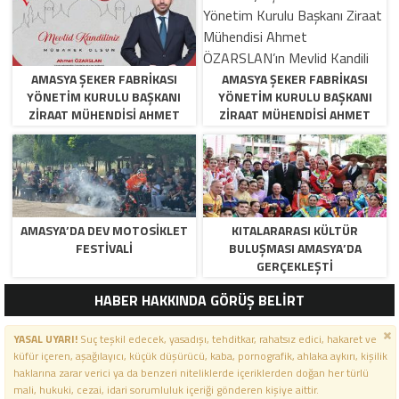
AMASYA ŞEKER FABRIKASI
AMASYA ŞEKER FABRIKASI
YÖNETIM KURULU BAŞKANI
YÖNETIM KURULU BAŞKANI
ZIRAAT MÜHENDISI AHMET
ZIRAAT MÜHENDISI AHMET
ÖZARSLAN’IN MEVLID KANDILI
ÖZARSLAN’IN MEVLID KANDILI
MESAJI
MESAJI
AMASYA’DA DEV MOTOSIKLET
KITALARARASI KÜLTÜR
FESTIVALI
BULUŞMASI AMASYA’DA
GERÇEKLEŞTI
HABER HAKKINDA GÖRÜŞ BELİRT
YASAL UYARI!
Suç teşkil edecek, yasadışı, tehditkar, rahatsız edici, hakaret ve
küfür içeren, aşağılayıcı, küçük düşürücü, kaba, pornografik, ahlaka aykırı, kişilik
haklarına zarar verici ya da benzeri niteliklerde içeriklerden doğan her türlü
mali, hukuki, cezai, idari sorumluluk içeriği gönderen kişiye aittir.