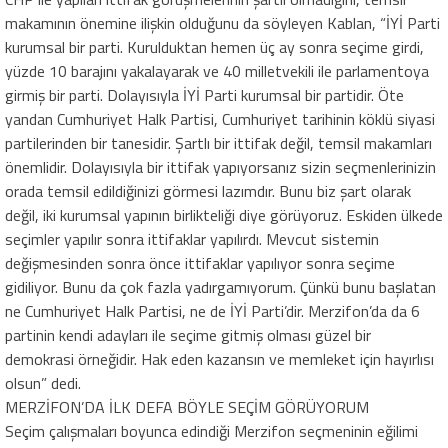
makamının önemine ilişkin olduğunu da söyleyen Kablan, “İYİ Parti
kurumsal bir parti. Kurulduktan hemen üç ay sonra seçime girdi,
yüzde 10 barajını yakalayarak ve 40 milletvekili ile parlamentoya
girmiş bir parti. Dolayısıyla İYİ Parti kurumsal bir partidir. Öte
yandan Cumhuriyet Halk Partisi, Cumhuriyet tarihinin köklü siyasi
partilerinden bir tanesidir. Şartlı bir ittifak değil, temsil makamları
önemlidir. Dolayısıyla bir ittifak yapıyorsanız sizin seçmenlerinizin
orada temsil edildiğinizi görmesi lazımdır. Bunu biz şart olarak
değil, iki kurumsal yapının birlikteliği diye görüyoruz. Eskiden ülkede
seçimler yapılır sonra ittifaklar yapılırdı. Mevcut sistemin
değişmesinden sonra önce ittifaklar yapılıyor sonra seçime
gidiliyor. Bunu da çok fazla yadırgamıyorum. Çünkü bunu başlatan
ne Cumhuriyet Halk Partisi, ne de İYİ Parti’dir. Merzifon’da da 6
partinin kendi adayları ile seçime gitmiş olması güzel bir
demokrasi örneğidir. Hak eden kazansın ve memleket için hayırlısı
olsun” dedi.
MERZİFON’DA İLK DEFA BÖYLE SEÇİM GÖRÜYORUM
Seçim çalışmaları boyunca edindiği Merzifon seçmeninin eğilimi