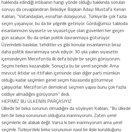
hakkında edindiği intibaının hangi yönde olduğu hakkında sorulan
soruyu da cevaplandıran Belediye Başkan Adayı Mustafa Kenan
Kablan, “Vatandaşları, esnafları dolaşıyoruz. Türkiye’de çok fazla
seçim yaşanıyor, bu da bir yılgınlık getiriyor. Gördüğümüz tabloda
insanlarımızın siyasete ve siyasetçiye olan güvenleri her geçen
gün azalıyor. Bu da onları politik davranmaya götürüyor.
Üzerindeki baskılar, tehditler vs gibi konular insanlarımızı biraz
daha politik davranmaya sevk ediyor. 30 yıla yakın siyasetin
içerisindeyim Merzifon’da ilk defa böyle bir seçim görüyorum.
Seçimi herkes kazanabilir. Sonuçta bu bir yerel seçimdir. Ama
mevcut iktidar ve ittifakın içerisinde olan diğer parti mümkün
olduğu kadar seçimleri genel seçim havasında götürmeye
çalışıyorlar. Merzifon’un demokrat seçmen yapısı bunu çok fazla
ciddiye almadığını görüyorum” dedi.
HEPİMİZ BU ÜLKENİN PARÇASIYIZ
Ülkede bir beka sorunun olmadığını da söyleyen Kablan, “Bu ülkede
ben bir beka sorununun olduğuna inanmıyorum. Zaten yerel
seçimlerle de alakalı değil. Varsa ki ben inanmıyorum ama yerel
seçimle Türkiye’deki beka sorununun nasıl bir ilişki kurulduğunu