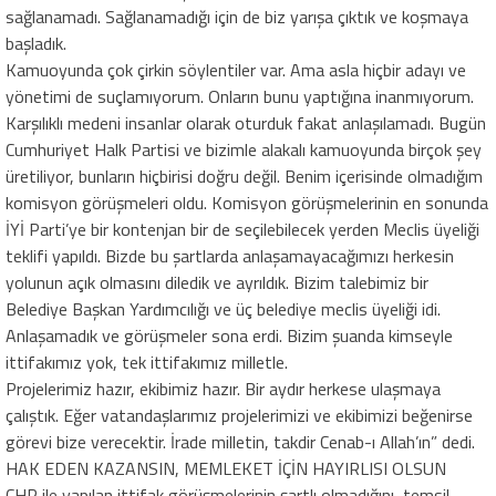
sağlanamadı. Sağlanamadığı için de biz yarışa çıktık ve koşmaya
başladık.
Kamuoyunda çok çirkin söylentiler var. Ama asla hiçbir adayı ve
yönetimi de suçlamıyorum. Onların bunu yaptığına inanmıyorum.
Karşılıklı medeni insanlar olarak oturduk fakat anlaşılamadı. Bugün
Cumhuriyet Halk Partisi ve bizimle alakalı kamuoyunda birçok şey
üretiliyor, bunların hiçbirisi doğru değil. Benim içerisinde olmadığım
komisyon görüşmeleri oldu. Komisyon görüşmelerinin en sonunda
İYİ Parti’ye bir kontenjan bir de seçilebilecek yerden Meclis üyeliği
teklifi yapıldı. Bizde bu şartlarda anlaşamayacağımızı herkesin
yolunun açık olmasını diledik ve ayrıldık. Bizim talebimiz bir
Belediye Başkan Yardımcılığı ve üç belediye meclis üyeliği idi.
Anlaşamadık ve görüşmeler sona erdi. Bizim şuanda kimseyle
ittifakımız yok, tek ittifakımız milletle.
Projelerimiz hazır, ekibimiz hazır. Bir aydır herkese ulaşmaya
çalıştık. Eğer vatandaşlarımız projelerimizi ve ekibimizi beğenirse
görevi bize verecektir. İrade milletin, takdir Cenab-ı Allah’ın” dedi.
HAK EDEN KAZANSIN, MEMLEKET İÇİN HAYIRLISI OLSUN
CHP ile yapılan ittifak görüşmelerinin şartlı olmadığını, temsil