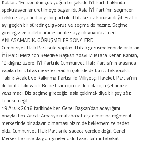
Kablan, “En son dün çok yoğun bir şekilde İYİ Parti hakkında
spekülasyonlar üretilmeye başlanıldı. Asla İYİ Parti’nin seçimden
çekilme veya herhangi bir parti ile ittifakı söz konusu değil. Biz bir
ayı geçkin bir süredir çalışıyoruz ve seçime de hazırız. Seçime
gireceğiz ve milletin iradesine de saygı duyuyoruz” dedi.
ANLAŞAMADIK, GÖRÜŞMELER SONA ERDİ
Cumhuriyet Halk Partisi ile yapılan ittifak görüşmelerini de anlatan
İYİ Parti Merzifon Belediye Başkan Adayı Mustafa Kenan Kablan,
“Bildiğiniz üzere, İYİ Parti ile Cumhuriyet Halk Partisi’nin arasında
yapılan bir ittifak meselesi var. Birçok ilde de bu ittifak yapıldı.
Tabi ki Adalet ve Kalkınma Partisi ile Milliyetçi Hareket Partisi’nin
de bir ittifakı vardı. Bu ne bizim için ne de onlar için şehrimize
yansımadı. Biz seçime gireceğiz, asla çekilmek diye bir şey söz
konusu değil.
19 Aralık 2018 tarihinde ben Genel Başkan’dan adaylığımı
onaylattım. Ancak Amasya mutabakat dışı olmasına rağmen il
merkezinde bir adayın olmaması bizim de beklememize neden
oldu. Cumhuriyet Halk Partisi ile sadece yerelde değil, Genel
Merkez bazında da görüşmeler oldu fakat bir mutabakat