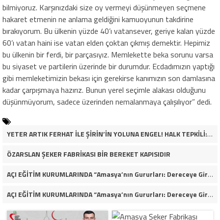
bilmiyoruz. Karşınızdaki size oy vermeyi düşünmeyen seçmene
hakaret etmenin ne anlama geldiğini kamuoyunun takdirine
bırakıyorum. Bu ülkenin yüzde 40’ı vatansever, geriye kalan yüzde
60’ı vatan haini ise vatan elden çoktan çıkmış demektir. Hepimiz
bu ülkenin bir ferdi, bir parçasıyız. Memlekette beka sorunu varsa
bu siyaset ve partilerin üzerinde bir durumdur. Ecdadımızın yaptığı
gibi memleketimizin bekası için gerekirse kanımızın son damlasına
kadar çarpışmaya hazırız. Bunun yerel seçimle alakası olduğunu
düşünmüyorum, sadece üzerinden nemalanmaya çalışılıyor” dedi.
YETER ARTIK FERHAT İLE ŞİRİN’İN YOLUNA ENGEL! HALK TEPKİLİ: “YOLU KAPATMAK ÇÖZÜM DEĞİL, GÖREVİNİ YAP!”
ÖZARSLAN ŞEKER FABRİKASI BİR BEREKET KAPISIDIR
AÇI EĞİTİM KURUMLARINDA “Amasya’nın Gururları: Dereceye Giren Öğrenciler İçin Anlamlı Tören”
AÇI EĞİTİM KURUMLARINDA “Amasya’nın Gururları: Dereceye Giren Öğrenciler İçin Anlamlı Tören”