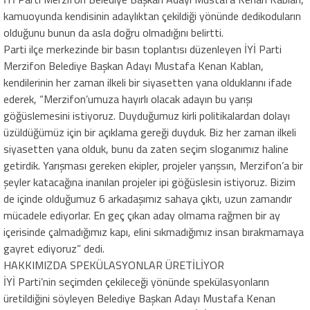
kamuoyunda kendisinin adaylıktan çekildiği yönünde dedikoduların
olduğunu bunun da asla doğru olmadığını belirtti.
Parti ilçe merkezinde bir basın toplantısı düzenleyen İYİ Parti
Merzifon Belediye Başkan Adayı Mustafa Kenan Kablan,
kendilerinin her zaman ilkeli bir siyasetten yana olduklarını ifade
ederek, “Merzifon’umuza hayırlı olacak adayın bu yarışı
göğüslemesini istiyoruz. Duyduğumuz kirli politikalardan dolayı
üzüldüğümüz için bir açıklama gereği duyduk. Biz her zaman ilkeli
siyasetten yana olduk, bunu da zaten seçim sloganımız haline
getirdik. Yarışması gereken ekipler, projeler yarışsın, Merzifon’a bir
şeyler katacağına inanılan projeler ipi göğüslesin istiyoruz. Bizim
de içinde olduğumuz 6 arkadaşımız sahaya çıktı, uzun zamandır
mücadele ediyorlar. En geç çıkan aday olmama rağmen bir ay
içerisinde çalmadığımız kapı, elini sıkmadığımız insan bırakmamaya
gayret ediyoruz” dedi.
HAKKIMIZDA SPEKÜLASYONLAR ÜRETİLİYOR
İYİ Parti’nin seçimden çekileceği yönünde spekülasyonların
üretildiğini söyleyen Belediye Başkan Adayı Mustafa Kenan