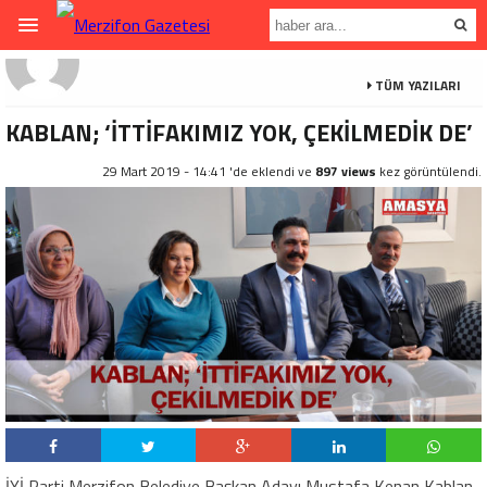
TÜM YAZILARI
KABLAN; ‘İTTİFAKIMIZ YOK, ÇEKİLMEDİK DE’
29 Mart 2019 - 14:41 'de eklendi ve
897 views
kez görüntülendi.
İYİ Parti Merzifon Belediye Başkan Adayı Mustafa Kenan Kablan,