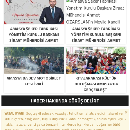
AMASYA ŞEKER FABRIKASI
AMASYA ŞEKER FABRIKASI
YÖNETIM KURULU BAŞKANI
YÖNETIM KURULU BAŞKANI
ZIRAAT MÜHENDISI AHMET
ZIRAAT MÜHENDISI AHMET
ÖZARSLAN’IN MEVLID KANDILI
ÖZARSLAN’IN MEVLID KANDILI
MESAJI
MESAJI
AMASYA’DA DEV MOTOSIKLET
KITALARARASI KÜLTÜR
FESTIVALI
BULUŞMASI AMASYA’DA
GERÇEKLEŞTI
HABER HAKKINDA GÖRÜŞ BELİRT
YASAL UYARI!
Suç teşkil edecek, yasadışı, tehditkar, rahatsız edici, hakaret ve
küfür içeren, aşağılayıcı, küçük düşürücü, kaba, pornografik, ahlaka aykırı, kişilik
haklarına zarar verici ya da benzeri niteliklerde içeriklerden doğan her türlü
mali, hukuki, cezai, idari sorumluluk içeriği gönderen kişiye aittir.