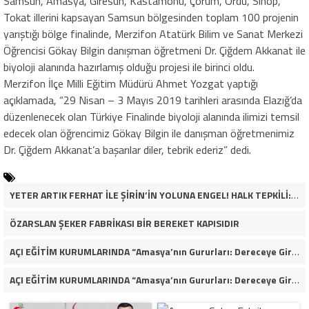
Samsun, Amasya, Giresun, Kastamonu, Çorum, Ordu, Sinop,
Tokat illerini kapsayan Samsun bölgesinden toplam 100 projenin
yarıştığı bölge finalinde, Merzifon Atatürk Bilim ve Sanat Merkezi
Öğrencisi Gökay Bilgin danışman öğretmeni Dr. Çiğdem Akkanat ile
biyoloji alanında hazırlamış olduğu projesi ile birinci oldu.
Merzifon İlçe Milli Eğitim Müdürü Ahmet Yozgat yaptığı
açıklamada, “29 Nisan – 3 Mayıs 2019 tarihleri arasında Elazığ’da
düzenlenecek olan Türkiye Finalinde biyoloji alanında ilimizi temsil
edecek olan öğrencimiz Gökay Bilgin ile danışman öğretmenimiz
Dr. Çiğdem Akkanat’a başarılar diler, tebrik ederiz” dedi.
YETER ARTIK FERHAT İLE ŞİRİN’İN YOLUNA ENGEL! HALK TEPKİLİ: “YOLU KAPATMAK ÇÖZÜM DEĞİL, GÖREVİNİ YAP!”
ÖZARSLAN ŞEKER FABRİKASI BİR BEREKET KAPISIDIR
AÇI EĞİTİM KURUMLARINDA “Amasya’nın Gururları: Dereceye Giren Öğrenciler İçin Anlamlı Tören”
AÇI EĞİTİM KURUMLARINDA “Amasya’nın Gururları: Dereceye Giren Öğrenciler İçin Anlamlı Tören”