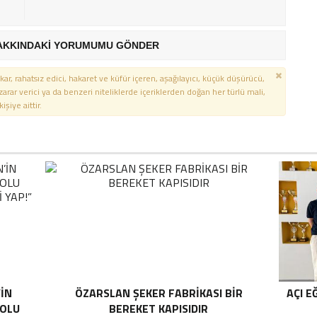
AKKINDAKİ YORUMUMU GÖNDER
kar, rahatsız edici, hakaret ve küfür içeren, aşağılayıcı, küçük düşürücü,
 zarar verici ya da benzeri niteliklerde içeriklerden doğan her türlü mali,
şiye aittir.
’İN
ÖZARSLAN ŞEKER FABRİKASI BİR
AÇI E
YOLU
BEREKET KAPISIDIR