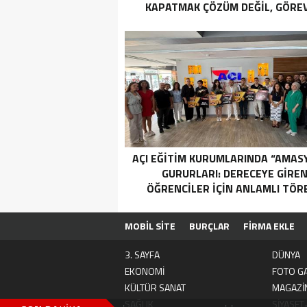
KAPATMAK ÇÖZÜM DEĞİL, GÖREV
YAP!”
AÇI EĞİTİM KURUMLARINDA “AMAS
GURURLARI: DERECEYE GIRE
ÖĞRENCILER İÇIN ANLAMLI TÖR
MOBİL SİTE
BURÇLAR
FİRMA EKLE
3. SAYFA
DÜNYA
EKONOMİ
FOTO GA
KÜLTÜR SANAT
MAGAZİ
SAĞLIK
SİYASET