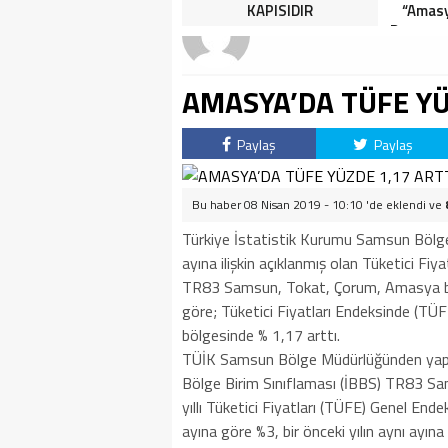
HALK TEPKİLİ: “YOLU
KAPISIDIR
“Amasy
KAPATMAK ÇÖZÜM DEĞİL,
Dereceye
GÖREVİNİ YAP!”
İçin 
AMASYA’DA TÜFE YÜ
Paylaş
Paylaş
Bu haber 08 Nisan 2019 - 10:10 'de eklendi ve
Türkiye İstatistik Kurumu Samsun Bölge
ayına ilişkin açıklanmış olan Tüketici Fi
TR83 Samsun, Tokat, Çorum, Amasya bölge
göre; Tüketici Fiyatları Endeksinde (T
bölgesinde % 1,17 arttı.
TÜİK Samsun Bölge Müdürlüğünden yapıla
Bölge Birim Sınıflaması (İBBS) TR83 
yıllı Tüketici Fiyatları (TÜFE) Genel Endek
ayına göre %3, bir önceki yılın aynı ayı