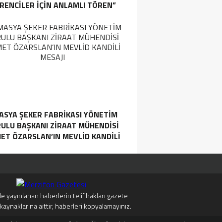
RENCILER İÇIN ANLAMLI TÖREN”
ASYA ŞEKER FABRIKASI YÖNETIM
ULU BAŞKANI ZIRAAT MÜHENDISI
ET ÖZARSLAN’IN MEVLID KANDILI
MESAJI
e yayınlanan haberlerin telif hakları gazete
kaynaklarına aittir, haberleri kopyalamayınız.