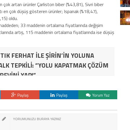
 çok artan ürünler Çarliston biber (%43,81), Sivri biber
tı en çok düşüş gösteren ürünler; Ispanak (%18,47),
15) oldu.
addeden; 33 maddenin ortalama fiyatlarında değişim
arında artış, 115 maddenin ortalama fiyatlarında ise düşüş
TIK FERHAT İLE ŞİRİN’İN YOLUNA
ALK TEPKİLİ: “YOLU KAPATMAK ÇÖZÜM
REVİNİ YAP!”
Paylaş
Paylaş
Yorum Yaz