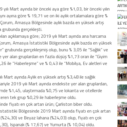
ılı Mart ayında bir önceki aya göre %1,03, bir önceki yılın
 aynı ayına göre % 19,71 ve on iki aylık ortalamalara göre %
, Çorum, Amasya Bölgesinde aylık bazda en yüksek artış
a grubunda gerçekleşti.
an açıklamaya göre; 2019 yılı Mart ayında ana harcama
orum, Amasya İstatistiki Bölgesinde aylık bazda en yüksek
er” grubunda gerçekleşmiş olup, bunu % 3,05 ile “Sağlık” ve
te yer alan gruplardan en fazla düşüş %1,73 oran ile “Giyim
6 ile “Haberleşme” ve % 0,43 ile “Mobilya, Ev aletleri ve
 Mart ayında Aylık en yüksek artış %3,48 ile sağlık
ariyle 2019 yılı Mart ayında endekste yer alan gruplardan,
timde %1,45, ulaştırmada %0,75 ve lokanta ve otellerde
teren tek grup %0,29 ile haberleşme oldu.
 fiyatı en çok artan ürün; Çarliston biber oldu.
atistiki Bölgesinde 2019 Mart ayında fiyatı en çok artan
n (%24,30) ve Beyaz lahana (%24,03) olup, fiyatı en çok
30), Ispanak (% 17,67) ve Yumurta (% 10,04) oldu.