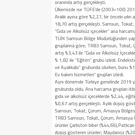
oranında artış gerçekleşti.
Ülkemizde ise TÜFE’de (2003=100) 2019 y
Aralık ayına göre %2,27, bir önceki yılın
18,70 artış gerçekleşti. Samsun, Tokat
“Gıda ve Alkolsüz içecekler” ana harcam
TÜİK Samsun Bölge Müdürlüğünden yapıl
gruplarına göre; TR83 Samsun, Tokat, Ç
artış %3,43 ile “Gıda ve Alkolsüz İçecekl
% 1,82 ile “Eğitim” grubu izledi. Endeks
ve Ayakkabı” grubunda olurken, bunu %1,2
Ev bakım hizmetleri” grupları izledi.
Aynı dönemde Türkiye genelinde 2019 yılı
grubunda oldu. Ana harcama grupları itib
gıda ve alkolsüz içeceklerde %2,44, eği
%0,67 artış gerçekleşti. Aylık düşüş gös
Samsun, Tokat, Çorum, Amasya Bölgesinde
TR83 Samsun, Tokat, Çorum, Amasya İst
ürünler Çarliston biber (%44,66),Patlıca
düşüş gösteren ürünler; Maydanoz (%20,