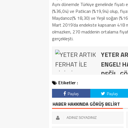
Aynı dönemde Türkiye genelinde fiyatı en
(%36,04) ve Patlıcan (%19,94) olup, fiya
Maydanoz(% 18,30) ve Yeşil soğan (%16,
Mart 2019’da endekste kapsanan 418 m
olmazken, 270 maddenin ortalama fiyatl
gerçekleşti.
YETER AR
ENGEL! H
DEĞİL, GÖ
Etiketler :
Paylaş
Paylaş
HABER HAKKINDA GÖRÜŞ BELİRT