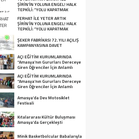
ŞİRİN’İN YOLUNA ENGEL! HALK
TEPKİLİ: “YOLU KAPATMAK
ÇÖZÜM DEĞİL, GÖREVİNİ YAP!”
FERHAT İLE YETER ARTIK
ŞİRİN’İN YOLUNA ENGEL! HALK
TEPKİLİ: “YOLU KAPATMAK
ÇÖZÜM DEĞİL, GÖREVİNİ YAP!”
ŞEKER FABRİKASI 72. YILI AÇILIŞ
KAMPANYASINA DAVET
AÇI EĞİTİM KURUMLARINDA
“Amasya’nın Gururları: Dereceye
Giren Öğrenciler İçin Anlamlı
Tören”
AÇI EĞİTİM KURUMLARINDA
“Amasya’nın Gururları: Dereceye
Giren Öğrenciler İçin Anlamlı
Tören”
Amasya’da Dev Motosiklet
Festivali
Kıtalararası Kültür Buluşması
Amasya’da Gerçekleşti
Minik Basketbolcular Babalarıyla