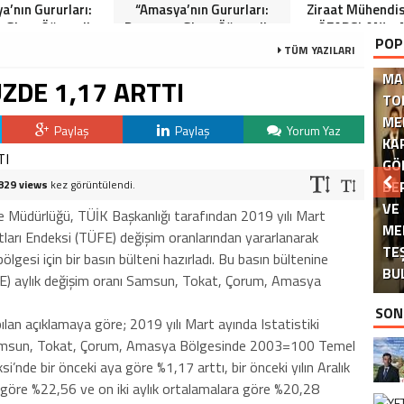
a’nın Gururları:
“Amasya’nın Gururları:
Ziraat Mühendi
 Giren Öğrenciler
Dereceye Giren Öğrenciler
ÖZARSLAN’ın 
POP
Anlamlı Tören”
İçin Anlamlı Tören”
Kandili Mes
TÜM YAZILARI
MA
ZDE 1,17 ARTTI
TO
ME
Paylaş
Paylaş
Yorum Yaz
KA
GÖ
829 views
kez görüntülendi.
BE
VE
 Müdürlüğü, TÜİK Başkanlığı tarafından 2019 yılı Mart
ME
DE
yatları Endeksi (TÜFE) değişim oranlarından yararlanarak
TE
si için bir basın bülteni hazırladı. Bu basın bültenine
BU
ÜFE) aylık değişim oranı Samsun, Tokat, Çorum, Amasya
SON
n açıklamaya göre; 2019 yılı Mart ayında Istatistiki
Samsun, Tokat, Çorum, Amasya Bölgesinde 2003=100 Temel
si’nde bir önceki aya göre %1,17 arttı, bir önceki yılın Aralık
na göre %22,56 ve on iki aylık ortalamalara göre %20,28