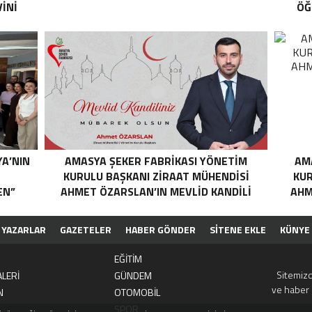
İNİ
ÖĞ
YA’NIN
AMASYA ŞEKER FABRIKASI YÖNETIM
AM
N
KURULU BAŞKANI ZIRAAT MÜHENDISI
KUR
EN”
AHMET ÖZARSLAN’IN MEVLID KANDILI
AHM
MESAJI
YAZARLAR
GAZETELER
HABER GÖNDER
SİTENE EKLE
KÜNYE
EĞİTİM
Sitemizd
LERİ
GÜNDEM
ve haber 
N
OTOMOBİL
SPOR