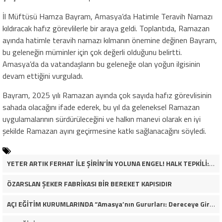
İl Müftüsü Hamza Bayram, Amasya’da Hatimle Teravih Namazı
kıldıracak hafız görevlilerle bir araya geldi. Toplantıda, Ramazan
ayında hatimle teravih namazı kılmanın önemine değinen Bayram,
bu geleneğin müminler için çok değerli olduğunu belirtti.
Amasya’da da vatandaşların bu geleneğe olan yoğun ilgisinin
devam ettiğini vurguladı.
Bayram, 2025 yılı Ramazan ayında çok sayıda hafız görevlisinin
sahada olacağını ifade ederek, bu yıl da geleneksel Ramazan
uygulamalarının sürdürüleceğini ve halkın manevi olarak en iyi
şekilde Ramazan ayını geçirmesine katkı sağlanacağını söyledi.
YETER ARTIK FERHAT İLE ŞİRİN’İN YOLUNA ENGEL! HALK TEPKİLİ: “YOLU KAPATMAK ÇÖZÜM DEĞİL, GÖREVİNİ YAP!”
ÖZARSLAN ŞEKER FABRİKASI BİR BEREKET KAPISIDIR
AÇI EĞİTİM KURUMLARINDA “Amasya’nın Gururları: Dereceye Giren Öğrenciler İçin Anlamlı Tören”