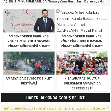
AÇI EĞİTİM KURUMLARINDA “Amasya’nın Gururları: Dereceye Giren Öğrenciler İçin Anlamlı Tören”
AMASYA ŞEKER FABRIKASI
AMASYA ŞEKER FABRIKASI
YÖNETIM KURULU BAŞKANI
YÖNETIM KURULU BAŞKANI
ZIRAAT MÜHENDISI AHMET
ZIRAAT MÜHENDISI AHMET
ÖZARSLAN’IN MEVLID KANDILI
ÖZARSLAN’IN MEVLID KANDILI
MESAJI
MESAJI
AMASYA’DA DEV MOTOSIKLET
KITALARARASI KÜLTÜR
FESTIVALI
BULUŞMASI AMASYA’DA
GERÇEKLEŞTI
HABER HAKKINDA GÖRÜŞ BELİRT
YASAL UYARI!
Suç teşkil edecek, yasadışı, tehditkar, rahatsız edici, hakaret ve