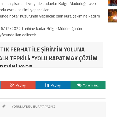
sından çıkan asil ve yedek adaylar Bölge Müdürlüğü web
nda evrak teslimi yapacaklar.
de noter huzurunda yapılacak olan kura çekimine katılım
 26/12/2022 tarihine kadar Bölge Müdürlüğünün
asında ilan edilecek.
TIK FERHAT İLE ŞİRİN’İN YOLUNA
ALK TEPKİLİ: “YOLU KAPATMAK ÇÖZÜM
REVİNİ YAP!”
Paylaş
Paylaş
Yorum Yaz