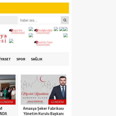
iler İçin Anlamlı
iler İçin Anlamlı
İYASET
SPOR
SAĞLIK
GÜNDEM
GÜNDEM
3. SAYFA
İM
Amasya Şeker Fabrikası
Amasya’da Dev
NDA
Yönetim Kurulu Başkanı
Motosiklet Festivali