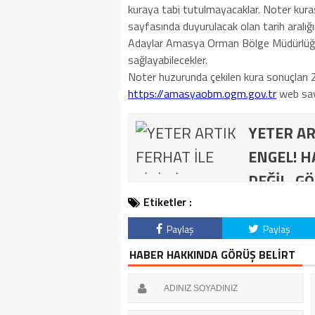
kuraya tabi tutulmayacaklar. Noter kura
sayfasında duyurulacak olan tarih aralığı
Adaylar Amasya Orman Bölge Müdürlüğün
sağlayabilecekler.
Noter huzurunda çekilen kura sonuçları
https://amasyaobm.ogm.gov.tr
web sayf
YETER AR
ENGEL! H
DEĞİL, GÖ
Etiketler :
Paylaş
Paylaş
HABER HAKKINDA GÖRÜŞ BELİRT