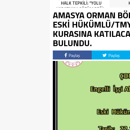
HALK TEPKİLİ: “YOLU
HALK TEPKİLİ: “YOLU
KAPATMAK ÇÖZÜM DEĞİL,
KAPATMAK ÇÖZÜM DEĞİL,
AMASYA ORMAN BÖL
GÖREVİNİ YAP!”
GÖREVİNİ YAP!”
ESKİ HÜKÜMLÜ/TMY 
KURASINA KATILAC
BULUNDU.
Paylaş
Paylaş