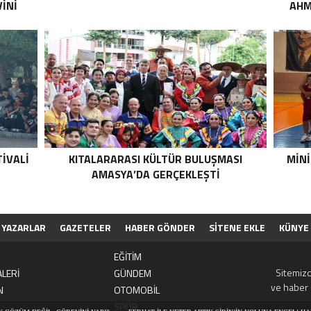
İNİ
AHM
IVALI
KITALARARASI KÜLTÜR BULUŞMASI
MINI
AMASYA’DA GERÇEKLEŞTI
YAZARLAR
GAZETELER
HABER GÖNDER
SİTENE EKLE
KÜNYE
EĞİTİM
Sitemizd
LERİ
GÜNDEM
ve haber 
N
OTOMOBİL
SPOR