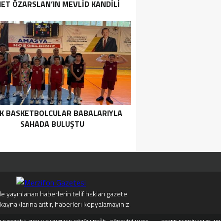
ET ÖZARSLAN’IN MEVLID KANDILI
MESAJI
K BASKETBOLCULAR BABALARIYLA
SAHADA BULUŞTU
e yayınlanan haberlerin telif hakları gazete
kaynaklarına aittir, haberleri kopyalamayınız.