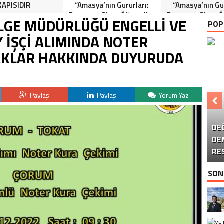
KAPISIDIR
“Amasya’nın Gururları:
“Amasya’nın Gur
Dereceye Giren Öğrenciler
Dereceye Giren Ö
GE MÜDÜRLÜĞÜ ENGELLİ VE
POP
İçin Anlamlı Tören”
İçin Anlamlı 
İŞÇİ ALIMINDA NOTER
AKLAR HAKKINDA DUYURUDA
KA
Paylaş
Paylaş
Yorum Yaz
B
DE
M
DE
T
RE
SON