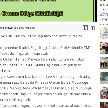
343 views
kez görüntülendi.
ve Eski Hükümlü/TMY İşçi Alımında Noter kurasına
şyerlerine 6 adet Engelli İşçi, 2 adet Eski Hükümlü/TMY
det daimi işçi alımı yapılacak.
üğü Ostim Hizmet Merkezi tarafından Çorum ve Tokat
an Engelli ve Eski Hükümlü işçi alımı kura çekilişleri
ılacak.
jan sayısının 4 katı kadar asil ve 4 katı kadar yedek aday
e günü saat 09:30’da Amasya Orman Bölge Müdürlüğü
. No:102 Merkez/AMASYA (Amasya Orman Bölge Müdürlüğü
belirlenecek. Başvuru sayısı talep edilen işgücü sayısının 4
kurası çekilmeyecek.
” talep edilen işgücü sayısının 4 katından az olması halinde