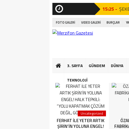
15:25 -
ŞEKE
SON
DAKİKA
21:23 -
AÇI 
FOTO GALERİ
VIDEO GALERİ
BURÇLAR
Y
Tören”
21:07 -
AÇI 
Tören”
17:06 -
Amas
3. SAYFA
GÜNDEM
DÜNYA
16:56 -
Kıta
16:50 -
Mini
TEKNOLOJİ
16:44 -
Çocuk
13:35 -
AMAS
3. SAYFA
Uncategorized
YETER ARTIK FERHAT İLE
FERHAT İLE YETER ARTIK
ÖZA
ŞİRİN’İN YOLUNA ENGEL!
ŞİRİN’İN YOLUNA ENGEL!
FABRİK