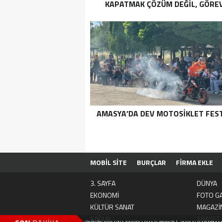
KAPATMAK ÇÖZÜM DEĞİL, GÖREV
YAP!”
AMASYA’DA DEV MOTOSIKLET FEST
MOBİL SİTE
BURÇLAR
FİRMA EKLE
3. SAYFA
DÜNYA
EKONOMİ
FOTO GA
KÜLTÜR SANAT
MAGAZİ
SAĞLIK
SİYASET