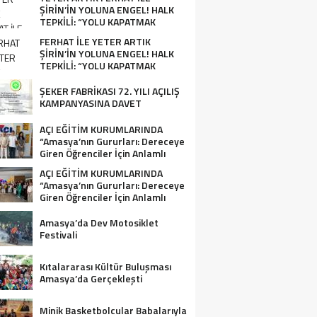
ŞİRİN’İN YOLUNA ENGEL! HALK
TEPKİLİ: “YOLU KAPATMAK
ÇÖZÜM DEĞİL, GÖREVİNİ YAP!”
FERHAT İLE YETER ARTIK
ŞİRİN’İN YOLUNA ENGEL! HALK
TEPKİLİ: “YOLU KAPATMAK
ÇÖZÜM DEĞİL, GÖREVİNİ YAP!”
ŞEKER FABRİKASI 72. YILI AÇILIŞ
KAMPANYASINA DAVET
AÇI EĞİTİM KURUMLARINDA
“Amasya’nın Gururları: Dereceye
Giren Öğrenciler İçin Anlamlı
Tören”
AÇI EĞİTİM KURUMLARINDA
“Amasya’nın Gururları: Dereceye
Giren Öğrenciler İçin Anlamlı
Tören”
Amasya’da Dev Motosiklet
Festivali
Kıtalararası Kültür Buluşması
Amasya’da Gerçekleşti
Minik Basketbolcular Babalarıyla