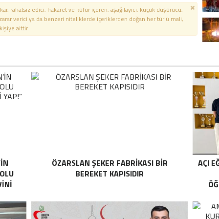
kar, rahatsız edici, hakaret ve küfür içeren, aşağılayıcı, küçük düşürücü,
 zarar verici ya da benzeri niteliklerde içeriklerden doğan her türlü mali,
şiye aittir.
’İN
ÖZARSLAN ŞEKER FABRİKASI BİR
AÇI E
YOLU
BEREKET KAPISIDIR
İNİ
ÖĞ