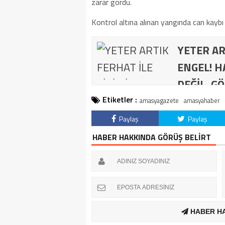
zarar gördü.
Kontrol altına alınan yangında can kaybı
YETER AR
ENGEL! H
DEĞİL, GÖ
Etiketler :
amasyagazete
amasyahaber
Paylaş
Paylaş
HABER HAKKINDA GÖRÜŞ BELİRT
HABER H