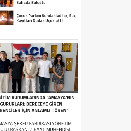
Sahada Buluştu
Çocuk Parkını Kundakladılar, Suç
Kayıtları Dudak Uçuklattı!
ĞİTİM KURUMLARINDA “AMASYA’NIN
GURURLARI: DERECEYE GIREN
RENCILER İÇIN ANLAMLI TÖREN”