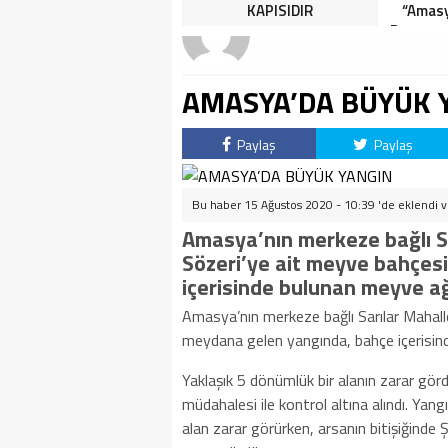
HALK TEPKİLİ: “YOLU
KAPISIDIR
“Amasy
KAPATMAK ÇÖZÜM DEĞİL,
Dereceye
GÖREVİNİ YAP!”
İçin 
AMASYA’DA BÜYÜK 
Paylaş
Paylaş
Bu haber 15 Ağustos 2020 - 10:39 'de eklendi 
Amasya’nın merkeze bağlı S
Sözeri’ye ait meyve bahçe
içerisinde bulunan meyve ağ
Amasya’nın merkeze bağlı Sarılar Mahal
meydana gelen yangında, bahçe içerisin
Yaklaşık 5 dönümlük bir alanın zarar gör
müdahalesi ile kontrol altına alındı. Yan
alan zarar görürken, arsanın bitişiğinde 