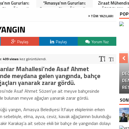
a’nın Gururları:
“Amasya’nın Gururları:
Ziraat Mühendi
 Giren Öğrenciler
Dereceye Giren Öğrenciler
ÖZARSLAN’ın 
POP
Anlamlı Tören”
İçin Anlamlı Tören”
Kandili Mes
TÜM YAZILARI
YANGIN
Paylaş
Paylaş
Yorum Yaz
KA
ve
409 views
kez görüntülendi.
B
arılar Mahallesi’nde Asaf Ahmet
DE
M
sinde meydana gelen yangında, bahçe
DE
T
açları yanarak zarar gördü.
RE
lesi’nde Asaf Ahmet Sözeri’ye ait meyve bahçesinde
de bulunan meyve ağaçları yanarak zarar gördü.
SON
düğü yangın, Amasya Belediyesi İtfaiye ekiplerinin erken
gın sebebiyle, elma, ayva, ceviz, kavak ağaçlarının bulunduğu
Şakir Karakaş’a ait sebze ekili bir bahçe de yangından dolayı