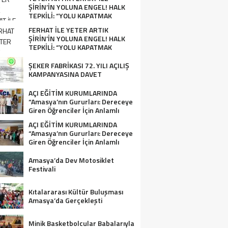
ŞİRİN’İN YOLUNA ENGEL! HALK
TEPKİLİ: “YOLU KAPATMAK
ÇÖZÜM DEĞİL, GÖREVİNİ YAP!”
FERHAT İLE YETER ARTIK
ŞİRİN’İN YOLUNA ENGEL! HALK
TEPKİLİ: “YOLU KAPATMAK
ÇÖZÜM DEĞİL, GÖREVİNİ YAP!”
ŞEKER FABRİKASI 72. YILI AÇILIŞ
KAMPANYASINA DAVET
AÇI EĞİTİM KURUMLARINDA
“Amasya’nın Gururları: Dereceye
Giren Öğrenciler İçin Anlamlı
Tören”
AÇI EĞİTİM KURUMLARINDA
“Amasya’nın Gururları: Dereceye
Giren Öğrenciler İçin Anlamlı
Tören”
Amasya’da Dev Motosiklet
Festivali
Kıtalararası Kültür Buluşması
Amasya’da Gerçekleşti
Minik Basketbolcular Babalarıyla