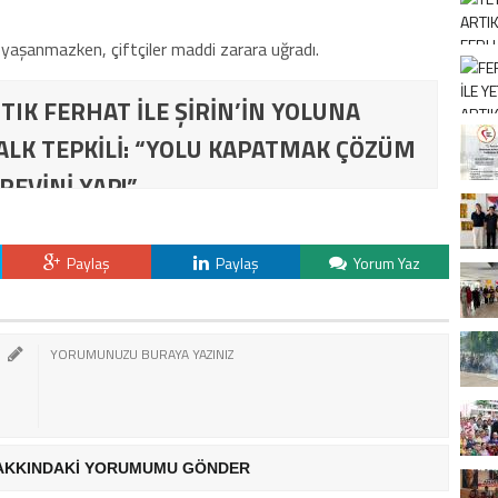
 yaşanmazken, çiftçiler maddi zarara uğradı.
TIK FERHAT İLE ŞİRİN’İN YOLUNA
ALK TEPKİLİ: “YOLU KAPATMAK ÇÖZÜM
REVİNİ YAP!”
Paylaş
Paylaş
Yorum Yaz
AKKINDAKİ YORUMUMU GÖNDER