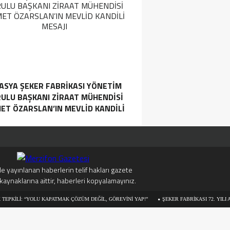
ASYA ŞEKER FABRIKASI YÖNETIM
ULU BAŞKANI ZIRAAT MÜHENDISI
ET ÖZARSLAN’IN MEVLID KANDILI
MESAJI
e yayınlanan haberlerin telif hakları gazete
kaynaklarına aittir, haberleri kopyalamayınız.
“YOLU KAPATMAK ÇÖZÜM DEĞİL, GÖREVİNİ YAP!”
ŞEKER FABRİKASI 72. YILI AÇILIŞ KA