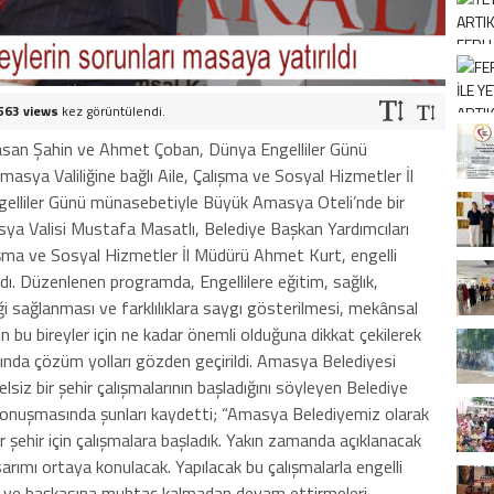
563 views
kez görüntülendi.
asan Şahin ve Ahmet Çoban, Dünya Engelliler Günü
asya Valiliğine bağlı Aile, Çalışma ve Sosyal Hizmetler İl
gelliler Günü münasebetiyle Büyük Amasya Oteli’nde bir
ya Valisi Mustafa Masatlı, Belediye Başkan Yardımcıları
şma ve Sosyal Hizmetler İl Müdürü Ahmet Kurt, engelli
ıldı. Düzenlenen programda, Engellilere eğitim, sağlık,
iği sağlanması ve farklılıklara saygı gösterilmesi, mekânsal
in bu bireyler için ne kadar önemli olduğuna dikkat çekilerek
ında çözüm yolları gözden geçirildi. Amasya Belediyesi
ngelsiz bir şehir çalışmalarının başladığını söyleyen Belediye
konuşmasında şunları kaydetti; “Amasya Belediyemiz olarak
 bir şehir için çalışmalara başladık. Yakın zamanda açıklanacak
sarımı ortaya konulacak. Yapılacak bu çalışmalarla engelli
t ve başkasına muhtaç kalmadan devam ettirmeleri