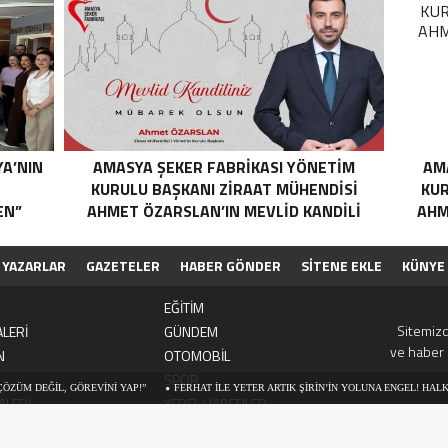
YA’NIN
AMASYA ŞEKER FABRIKASI YÖNETIM
AM
N
KURULU BAŞKANI ZIRAAT MÜHENDISI
KUR
EN”
AHMET ÖZARSLAN’IN MEVLID KANDILI
AHM
MESAJI
YAZARLAR
GAZETELER
HABER GÖNDER
SİTENE EKLE
KÜNYE
EĞİTİM
Sitemizd
LERİ
GÜNDEM
ve haber 
N
OTOMOBİL
SPOR
, GÖREVİNİ YAP!”
FERHAT İLE YETER ARTIK ŞİRİN’İN YOLUNA ENGEL! HALK TEPKİLİ: 
ALERİ
YEREL HABERLER