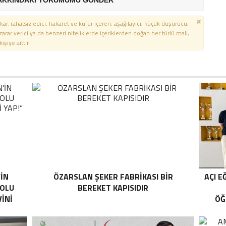
AKKINDAKİ YORUMUMU GÖNDER
kar, rahatsız edici, hakaret ve küfür içeren, aşağılayıcı, küçük düşürücü,
 zarar verici ya da benzeri niteliklerde içeriklerden doğan her türlü mali,
şiye aittir.
’İN
ÖZARSLAN ŞEKER FABRİKASI BİR
AÇI E
YOLU
BEREKET KAPISIDIR
İNİ
ÖĞ