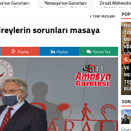
a’nın Gururları:
“Amasya’nın Gururları:
Ziraat Mühendi
 Giren Öğrenciler
Dereceye Giren Öğrenciler
ÖZARSLAN’ın 
POP
Anlamlı Tören”
İçin Anlamlı Tören”
Kandili Mes
TÜM YAZILARI
MA
ireylerin sorunları masaya
TO
ME
KA
Paylaş
Paylaş
Yorum Yaz
GÖ
BE
VE
ME
DE
TE
BU
SON