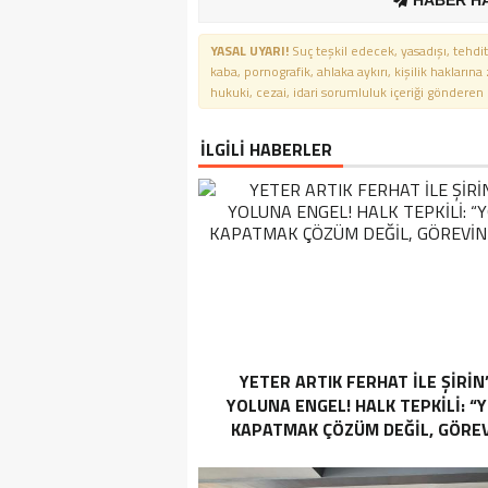
HABER H
YASAL UYARI!
Suç teşkil edecek, yasadışı, tehdit
kaba, pornografik, ahlaka aykırı, kişilik haklarına
hukuki, cezai, idari sorumluluk içeriği gönderen ki
İLGİLİ HABERLER
YETER ARTIK FERHAT İLE ŞİRİN
YOLUNA ENGEL! HALK TEPKİLİ: “
KAPATMAK ÇÖZÜM DEĞİL, GÖREV
YAP!”