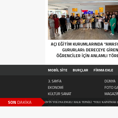
AÇI EĞİTİM KURUMLARINDA “AMAS
GURURLARI: DERECEYE GIRE
ÖĞRENCILER İÇIN ANLAMLI TÖR
MOBİL SİTE
BURÇLAR
FİRMA EKLE
3. SAYFA
DÜNYA
EKONOMİ
FOTO GA
KÜLTÜR SANAT
MAGAZİ
SAĞLIK
SİYASET
SON
DAKİKA
R ARTIK FERHAT İLE ŞİRİN’İN YOLUNA ENGEL! HALK TEPKİLİ: “YOLU KAPATMAK ÇÖZÜM DEĞİL
TEKNOLOJİ
VIDEO G
ERKEN ÖNLEM ŞART!”