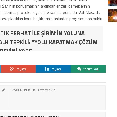
 Şahin’in konuşmasının ardından engelli derneklerinin
ar hakkında protokol üyelerine sorular yöneltti. Vali Masatlı,
 cevapladıkları konu başlıklarının ardından program son buldu.
TIK FERHAT İLE ŞİRİN’İN YOLUNA
ALK TEPKİLİ: “YOLU KAPATMAK ÇÖZÜM
REVİNİ YAP!”
Paylaş
Paylaş
Yorum Yaz