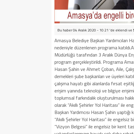
Bu haber 04 Aralık 2020 - 10:21 'de eklendi ve
Amasya Belediye Başkan Yardımcıları H
nedeniyle düzenlenen programa katıldı.Am
Müdürlüğü tarafından 3 Aralık Dünya En
program gerçekleştirildi. Programa Amas
Hasan Şahin ve Ahmet Çoban, Aile, Çalı
dernekleri şube başkanları ve üyeleri kat
çalışma hayatı gibi alanlarda fırsat eşitl
erişim yanında teknoloji ve bilgiye erişim
toplumsal farkındalık oluşturulması hakk
olarak “Akıllı Şehirler Yol Haritası” ile e
Başkan Yardımcısı Hasan Şahin yaptığı 
“Akıllı Şehirler Yol Haritası” ile engelsiz
“Vizyon Belgesi” ile engelsiz bir kent ta
vatandaşlarımızın hayatı çok daha raha