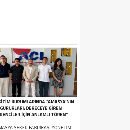
ĞİTİM KURUMLARINDA “AMASYA’NIN
GURURLARI: DERECEYE GIREN
RENCILER İÇIN ANLAMLI TÖREN”