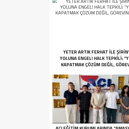
YETER ARTIK FERHAT İLE ŞİRİN
YOLUNA ENGEL! HALK TEPKİLİ: “
KAPATMAK ÇÖZÜM DEĞİL, GÖREV
YAP!”
AÇI EĞİTİM KURUMLARINDA “AMAS