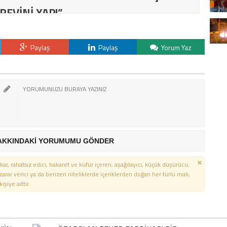
REVİNİ YAP!”
Paylaş
Paylaş
Yorum Yaz
AKKINDAKİ YORUMUMU GÖNDER
kar, rahatsız edici, hakaret ve küfür içeren, aşağılayıcı, küçük düşürücü,
 zarar verici ya da benzeri niteliklerde içeriklerden doğan her türlü mali,
şiye aittir.