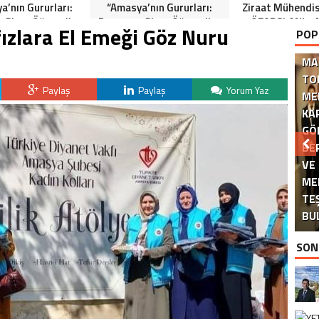
a’nın Gururları:
“Amasya’nın Gururları:
Ziraat Mühendi
 Giren Öğrenciler
Dereceye Giren Öğrenciler
ÖZARSLAN’ın 
zlara El Emeği Göz Nuru
POP
Anlamlı Tören”
İçin Anlamlı Tören”
Kandili Mes
MA
TO
Paylaş
Paylaş
Yorum Yaz
ME
KA
GÖ
BE
VE
ME
DE
TE
BU
SON