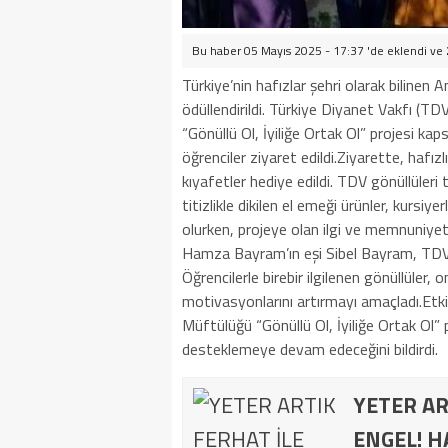
Bu haber 05 Mayıs 2025 - 17:37 'de eklendi ve
Türkiye’nin hafızlar şehri olarak bilinen Am
ödüllendirildi. Türkiye Diyanet Vakfı (T
“Gönüllü Ol, İyiliğe Ortak Ol” projesi k
öğrenciler ziyaret edildi.Ziyarette, hafızl
kıyafetler hediye edildi. TDV gönüllüleri t
titizlikle dikilen el emeği ürünler, kursiy
olurken, projeye olan ilgi ve memnuniy
Hamza Bayram’ın eşi Sibel Bayram, TDV K
Öğrencilerle birebir ilgilenen gönüllüler,
motivasyonlarını artırmayı amaçladı.Etki
Müftülüğü “Gönüllü Ol, İyiliğe Ortak Ol
desteklemeye devam edeceğini bildirdi.
YETER AR
ENGEL! H