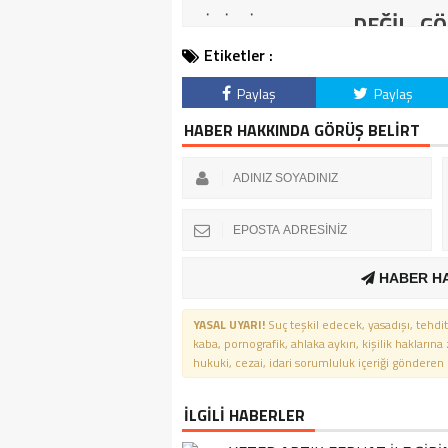
DEĞİL, GÖ
Etiketler :
Paylaş
Paylaş
HABER HAKKINDA GÖRÜŞ BELİRT
HABER H
YASAL UYARI!
Suç teşkil edecek, yasadışı, tehdit
kaba, pornografik, ahlaka aykırı, kişilik haklarına
hukuki, cezai, idari sorumluluk içeriği gönderen ki
İLGİLİ HABERLER