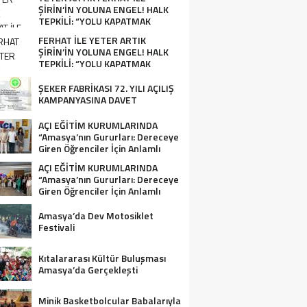
ŞİRİN’İN YOLUNA ENGEL! HALK
TEPKİLİ: “YOLU KAPATMAK
ÇÖZÜM DEĞİL, GÖREVİNİ YAP!”
FERHAT İLE YETER ARTIK
ŞİRİN’İN YOLUNA ENGEL! HALK
TEPKİLİ: “YOLU KAPATMAK
ÇÖZÜM DEĞİL, GÖREVİNİ YAP!”
ŞEKER FABRİKASI 72. YILI AÇILIŞ
KAMPANYASINA DAVET
AÇI EĞİTİM KURUMLARINDA
“Amasya’nın Gururları: Dereceye
Giren Öğrenciler İçin Anlamlı
Tören”
AÇI EĞİTİM KURUMLARINDA
“Amasya’nın Gururları: Dereceye
Giren Öğrenciler İçin Anlamlı
Tören”
Amasya’da Dev Motosiklet
Festivali
Kıtalararası Kültür Buluşması
Amasya’da Gerçekleşti
Minik Basketbolcular Babalarıyla