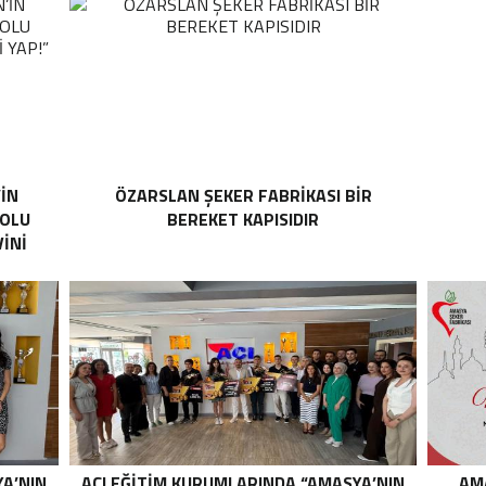
’İN
ÖZARSLAN ŞEKER FABRİKASI BİR
YOLU
BEREKET KAPISIDIR
İNİ
YA’NIN
AÇI EĞİTİM KURUMLARINDA “AMASYA’NIN
AM