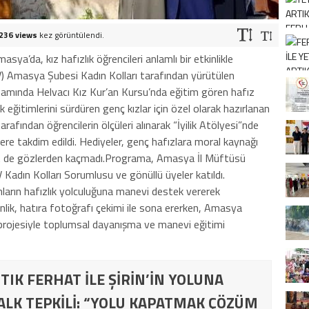
236 views
kez görüntülendi.
asya’da, kız hafızlık öğrencileri anlamlı bir etkinlikle
DV) Amasya Şubesi Kadın Kolları tarafından yürütülen
apsamında Helvacı Kız Kur’an Kursu’nda eğitim gören hafız
ık eğitimlerini sürdüren genç kızlar için özel olarak hazırlanan
arafından öğrencilerin ölçüleri alınarak “İyilik Atölyesi”nde
erlere takdim edildi. Hediyeler, genç hafızlara moral kaynağı
et de gözlerden kaçmadı.Programa, Amasya İl Müftüsü
adın Kolları Sorumlusu ve gönüllü üyeler katıldı.
 onların hafızlık yolculuğuna manevi destek vererek
nlik, hatıra fotoğrafı çekimi ile sona ererken, Amasya
” projesiyle toplumsal dayanışma ve manevi eğitimi
TIK FERHAT İLE ŞİRİN’İN YOLUNA
ALK TEPKİLİ: “YOLU KAPATMAK ÇÖZÜM