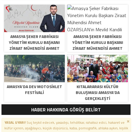
AMASYA ŞEKER FABRIKASI
AMASYA ŞEKER FABRIKASI
YÖNETIM KURULU BAŞKANI
YÖNETIM KURULU BAŞKANI
ZIRAAT MÜHENDISI AHMET
ZIRAAT MÜHENDISI AHMET
ÖZARSLAN’IN MEVLID KANDILI
ÖZARSLAN’IN MEVLID KANDILI
MESAJI
MESAJI
AMASYA’DA DEV MOTOSIKLET
KITALARARASI KÜLTÜR
FESTIVALI
BULUŞMASI AMASYA’DA
GERÇEKLEŞTI
HABER HAKKINDA GÖRÜŞ BELİRT
YASAL UYARI!
Suç teşkil edecek, yasadışı, tehditkar, rahatsız edici, hakaret ve
küfür içeren, aşağılayıcı, küçük düşürücü, kaba, pornografik, ahlaka aykırı, kişilik