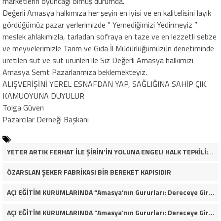
marketlerin oyuncağı olmuş durumda.
Değerli Amasya halkımıza her şeyin en iyisi ve en kalitelisini layık
gördüğümüz pazar yerlerimizde ” Yemediğimizi Yedirmeyiz ”
meslek ahlakımızla, tarladan sofraya en taze ve en lezzetli sebze
ve meyvelerimizle Tarım ve Gıda İl Müdürlüğümüzün denetiminde
üretilen süt ve süt ürünleri ile Siz Değerli Amasya halkımızı
Amasya Semt Pazarlarımıza beklemekteyiz.
ALIŞVERİŞİNİ YEREL ESNAFDAN YAP, SAĞLIĞINA SAHİP ÇIK.
KAMUOYUNA DUYULUR
Tolga Güven
Pazarcılar Derneği Başkanı
YETER ARTIK FERHAT İLE ŞİRİN’İN YOLUNA ENGEL! HALK TEPKİLİ: “YOLU KAPATMAK ÇÖZÜM DEĞİL, GÖREVİNİ YAP!”
ÖZARSLAN ŞEKER FABRİKASI BİR BEREKET KAPISIDIR
AÇI EĞİTİM KURUMLARINDA “Amasya’nın Gururları: Dereceye Giren Öğrenciler İçin Anlamlı Tören”
AÇI EĞİTİM KURUMLARINDA “Amasya’nın Gururları: Dereceye Giren Öğrenciler İçin Anlamlı Tören”