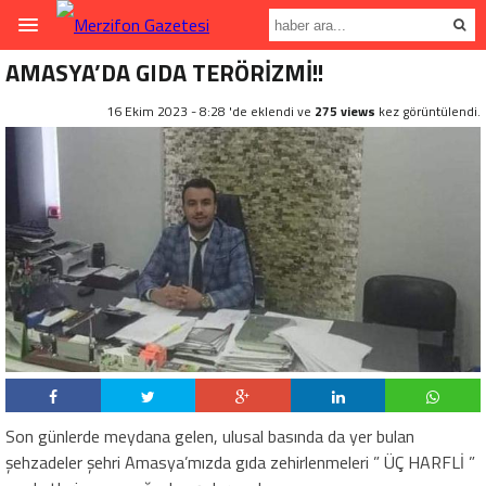
AMASYA’DA GIDA TERÖRİZMİ!!
16 Ekim 2023 - 8:28 'de eklendi ve
275 views
kez görüntülendi.
Son günlerde meydana gelen, ulusal basında da yer bulan
şehzadeler şehri Amasya’mızda gıda zehirlenmeleri ” ÜÇ HARFLİ ”