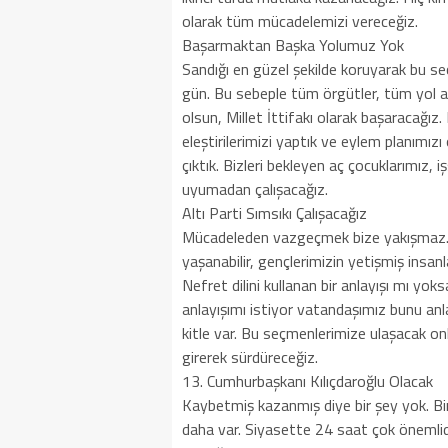
olarak tüm mücadelemizi vereceğiz.
Başarmaktan Başka Yolumuz Yok
Sandığı en güzel şekilde koruyarak bu se
gün. Bu sebeple tüm örgütler, tüm yol a
olsun, Millet İttifakı olarak başaracağ
eleştirilerimizi yaptık ve eylem planım
çıktık. Bizleri bekleyen aç çocuklarımız
uyumadan çalışacağız.
Altı Parti Sımsıkı Çalışacağız
Mücadeleden vazgeçmek bize yakışmaz. H
yaşanabilir, gençlerimizin yetişmiş insanl
Nefret dilini kullanan bir anlayışı mı yok
anlayışımı istiyor vatandaşımız bunu an
kitle var. Bu seçmenlerimize ulaşacak onla
girerek sürdüreceğiz.
13. Cumhurbaşkanı Kılıçdaroğlu Olacak
Kaybetmiş kazanmış diye bir şey yok. Bi
daha var. Siyasette 24 saat çok önemli