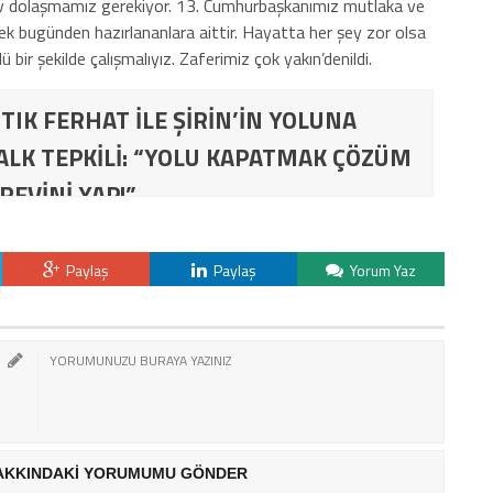
 ev dolaşmamız gerekiyor. 13. Cumhurbaşkanımız mutlaka ve
ek bugünden hazırlananlara aittir. Hayatta her şey zor olsa
ü bir şekilde çalışmalıyız. Zaferimiz çok yakın’denildi.
TIK FERHAT İLE ŞİRİN’İN YOLUNA
ALK TEPKİLİ: “YOLU KAPATMAK ÇÖZÜM
REVİNİ YAP!”
Paylaş
Paylaş
Yorum Yaz
AKKINDAKİ YORUMUMU GÖNDER