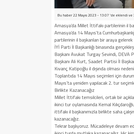
Bu haber 22 Mayıs 2023 - 13:07 'de eklendi ve
Amasya’da Millet İttifakı partilerinin il ba
Amasya’da 14 Mayıs’ta Cumhurbaşkanlığı s
partilerinin il başkanları bir araya gelerek
İYİ Parti İl Başkanlığı binasında gerçekle
Başkanı Avukat Turgay Sevindi, DEVA Par
Başkanı Ali Kurt, Saadet Partisi İl Başk
Kıvanç Katipoğlu il dışında olması nedeni
Toplantıda 14 Mayıs seçimleri için durum 
Mayıs’ta yeniden yapılacak 2. tur seçiml
Birlikte Kazanacağız
Millet İttifakı temsilcileri, ortak bir a
ikinci tur oylamasında Kemal Kılıçdaroğlu
ittifakı il başkanımızla birlikte saha çalı
kazanacağız.
Tekrar başlıyoruz. Mücadeleye devam edece
ikinci turda mutlaka kazanacağız. Hiç ki