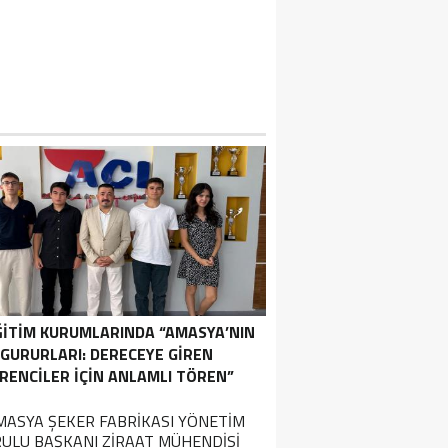
ĞİTİM KURUMLARINDA “AMASYA’NIN
GURURLARI: DERECEYE GIREN
RENCILER İÇIN ANLAMLI TÖREN”