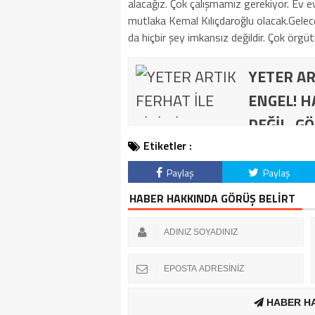
alacağız. Çok çalışmamız gerekiyor. Ev
mutlaka Kemal Kılıçdaroğlu olacak.Gelec
da hiçbir şey imkansız değildir. Çok örgütl
YETER AR
ENGEL! H
DEĞİL, GÖ
Etiketler :
Paylaş
Paylaş
HABER HAKKINDA GÖRÜŞ BELİRT
HABER H