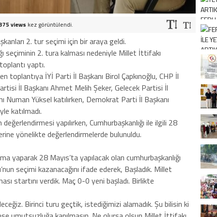
375 views
kez görüntülendi.
şkanları 2. tur seçimi için bir araya geldi.
eçiminin 2. tura kalması nedeniyle Millet İttifakı
 toplantı yaptı.
şen toplantıya İYİ Parti İl Başkanı Birol Çapkınoğlu, CHP İl
tisi İl Başkanı Ahmet Melih Şeker, Gelecek Partisi İl
anı Numan Yüksel katılırken, Demokrat Parti İl Başkanı
yle katılmadı.
değerlendirmesi yapılırken, Cumhurbaşkanlığı ile ilgili 28
erine yönelikte değerlendirmelerde bulunuldu.
çıklama yaparak 28 Mayıs’ta yapılacak olan cumhurbaşkanlığı
’nun seçimi kazanacağını ifade ederek, Başladık. Millet
şması startını verdik. Maç 0-0 yeni başladı. Birlikte
ğiz. Birinci turu geçtik, istediğimizi alamadık. Şu bilisin ki
mse umutsuzluğa kapılmasın. Ne olursa olsun Millet İttifakı