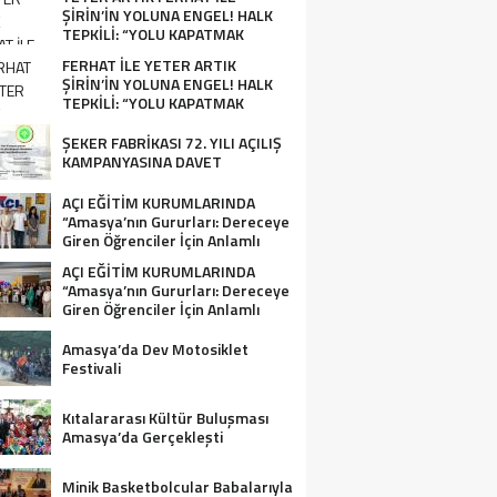
ŞİRİN’İN YOLUNA ENGEL! HALK
TEPKİLİ: “YOLU KAPATMAK
ÇÖZÜM DEĞİL, GÖREVİNİ YAP!”
FERHAT İLE YETER ARTIK
ŞİRİN’İN YOLUNA ENGEL! HALK
TEPKİLİ: “YOLU KAPATMAK
ÇÖZÜM DEĞİL, GÖREVİNİ YAP!”
ŞEKER FABRİKASI 72. YILI AÇILIŞ
KAMPANYASINA DAVET
AÇI EĞİTİM KURUMLARINDA
“Amasya’nın Gururları: Dereceye
Giren Öğrenciler İçin Anlamlı
Tören”
AÇI EĞİTİM KURUMLARINDA
“Amasya’nın Gururları: Dereceye
Giren Öğrenciler İçin Anlamlı
Tören”
Amasya’da Dev Motosiklet
Festivali
Kıtalararası Kültür Buluşması
Amasya’da Gerçekleşti
Minik Basketbolcular Babalarıyla