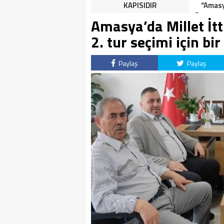
HALK TEPKİLİ: “YOLU
KAPISIDIR
“Amasy
KAPATMAK ÇÖZÜM DEĞİL,
Dereceye
Amasya’da Millet İtti
GÖREVİNİ YAP!”
İçin 
2. tur seçimi için bir
Paylaş
Paylaş