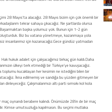
çimi 28 Mayıs’ta alacağız. 28 Mayıs bizim için çok önemli bir
rkadaşlarım tekrar sahaya çıkacağız. Ne şartlarda olursa
ız. Başarmaktan başka yolumuz yok. Bunun için 1-2 gün
ızı oluşturduk. Biz bu vatana yönetmeye, kazanmaya yola
, işsiz insanlarımız için kazanacağız.Gece gündüz yatmadan
ak hukuk adalet için çalışacağımız birkaç gün kaldı.Daha
arımızın ülkeyi terk etmediği bir Türkiye’ye kavuşacağız.
sa toplumu kucaklayan her kesimin ne istediğini bilen bir
latacağız. İkna edilmemiş ve sandığa bu yüzden gitmeyen bir
rı dinleyeceğiz. Çalışmalarımızı altı parti sımsıkı kol kola
r maç oynandı berabere kalındı. Önümüzde 28’in de bir maç
dir. Kimse umutsuzluğa kapılmasın. Bu seçimi mutlaka