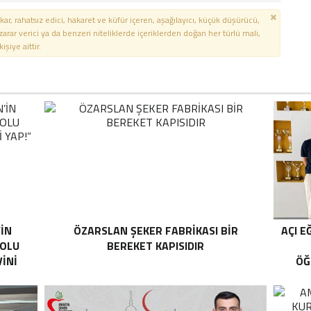
kar, rahatsız edici, hakaret ve küfür içeren, aşağılayıcı, küçük düşürücü,
 zarar verici ya da benzeri niteliklerde içeriklerden doğan her türlü mali,
şiye aittir.
’İN
ÖZARSLAN ŞEKER FABRİKASI BİR
AÇI E
YOLU
BEREKET KAPISIDIR
İNİ
ÖĞ