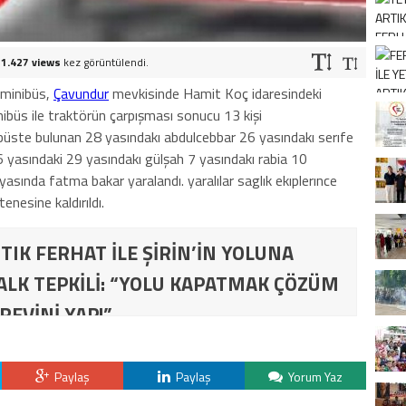
e
1.427 views
kez görüntülendi.
 minibüs,
Çavundur
mevkisinde Hamit Koç idaresindeki
nibüs ile traktörün çarpışması sonucu 13 kişi
ibüste bulunan 28 yasındakı abdulcebbar 26 yasındakı serıfe
 yasındaki 29 yasındakı gülşah 7 yasındakı rabia 10
yasında fatma bakar yaralandı. yaralılar saglık ekıplerınce
nesine kaldırıldı.
TIK FERHAT İLE ŞİRİN’İN YOLUNA
ALK TEPKİLİ: “YOLU KAPATMAK ÇÖZÜM
REVİNİ YAP!”
Paylaş
Paylaş
Yorum Yaz