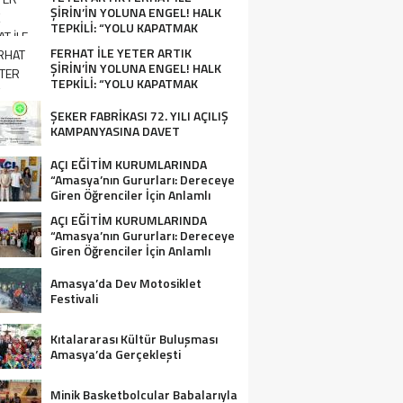
ŞİRİN’İN YOLUNA ENGEL! HALK
TEPKİLİ: “YOLU KAPATMAK
ÇÖZÜM DEĞİL, GÖREVİNİ YAP!”
FERHAT İLE YETER ARTIK
ŞİRİN’İN YOLUNA ENGEL! HALK
TEPKİLİ: “YOLU KAPATMAK
ÇÖZÜM DEĞİL, GÖREVİNİ YAP!”
ŞEKER FABRİKASI 72. YILI AÇILIŞ
KAMPANYASINA DAVET
AÇI EĞİTİM KURUMLARINDA
“Amasya’nın Gururları: Dereceye
Giren Öğrenciler İçin Anlamlı
Tören”
AÇI EĞİTİM KURUMLARINDA
“Amasya’nın Gururları: Dereceye
Giren Öğrenciler İçin Anlamlı
Tören”
Amasya’da Dev Motosiklet
Festivali
Kıtalararası Kültür Buluşması
Amasya’da Gerçekleşti
Minik Basketbolcular Babalarıyla