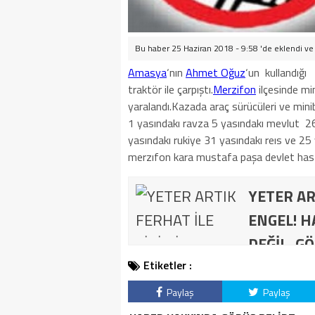
Bu haber 25 Haziran 2018 - 9:58 'de eklendi v
Amasya
‘nın
Ahmet Oğuz
‘un kullandığı
traktör ile çarpıştı.
Merzifon
ilçesinde mi
yaralandı.Kazada araç sürücüleri ve min
1 yasındakı ravza 5 yasındakı mevlut 26
yasındakı rukiye 31 yasındakı reıs ve 25 
merzıfon kara mustafa paşa devlet haste
YETER AR
ENGEL! H
DEĞİL, GÖ
Etiketler :
Paylaş
Paylaş