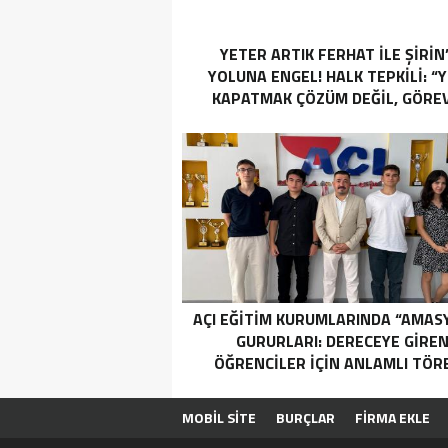
YETER ARTIK FERHAT İLE ŞİRİN
YOLUNA ENGEL! HALK TEPKİLİ: “
KAPATMAK ÇÖZÜM DEĞİL, GÖREV
YAP!”
AÇI EĞİTİM KURUMLARINDA “AMAS
GURURLARI: DERECEYE GIRE
ÖĞRENCILER İÇIN ANLAMLI TÖR
MOBİL SİTE
BURÇLAR
FİRMA EKLE