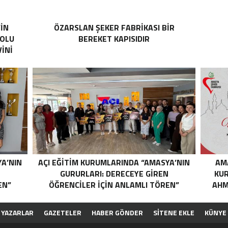
’İN
ÖZARSLAN ŞEKER FABRİKASI BİR
YOLU
BEREKET KAPISIDIR
İNİ
YA’NIN
AÇI EĞİTİM KURUMLARINDA “AMASYA’NIN
AM
N
GURURLARI: DERECEYE GIREN
KUR
EN”
ÖĞRENCILER İÇIN ANLAMLI TÖREN”
AHM
YAZARLAR
GAZETELER
HABER GÖNDER
SİTENE EKLE
KÜNYE