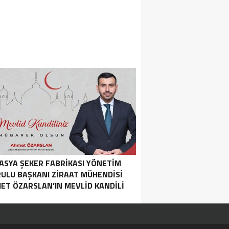
ASYA ŞEKER FABRIKASI YÖNETIM
ULU BAŞKANI ZIRAAT MÜHENDISI
ET ÖZARSLAN’IN MEVLID KANDILI
MESAJI