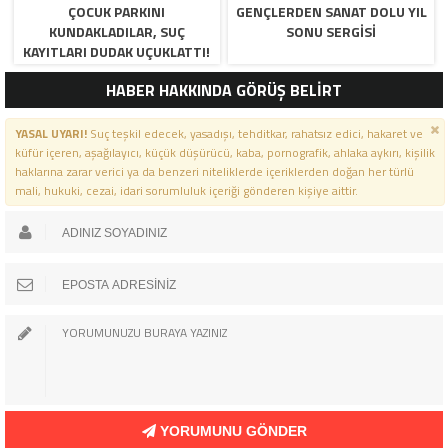
ÇOCUK PARKINI
GENÇLERDEN SANAT DOLU YIL
KUNDAKLADILAR, SUÇ
SONU SERGISI
KAYITLARI DUDAK UÇUKLATTI!
HABER HAKKINDA GÖRÜŞ BELİRT
YASAL UYARI!
Suç teşkil edecek, yasadışı, tehditkar, rahatsız edici, hakaret ve
küfür içeren, aşağılayıcı, küçük düşürücü, kaba, pornografik, ahlaka aykırı, kişilik
haklarına zarar verici ya da benzeri niteliklerde içeriklerden doğan her türlü
mali, hukuki, cezai, idari sorumluluk içeriği gönderen kişiye aittir.
YORUMUNU GÖNDER