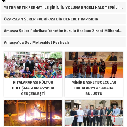
YETER ARTIK FERHAT İLE ŞİRİN’İN YOLUNA ENGEL! HALK TEPKİLİ: “YOLU KAPATMAK ÇÖZÜM DEĞİL, GÖREVİNİ YAP!”
ÖZARSLAN ŞEKER FABRİKASI BİR BEREKET KAPISIDIR
Amasya Şeker Fabrikası Yönetim Kurulu Başkanı Ziraat Mühendisi Ahmet ÖZARSLAN’ın Mevlid Kandili Mesajı
Amasya’da Dev Motosiklet Festivali
KITALARARASI KÜLTÜR
MINIK BASKETBOLCULAR
BULUŞMASI AMASYA’DA
BABALARIYLA SAHADA
GERÇEKLEŞTI
BULUŞTU