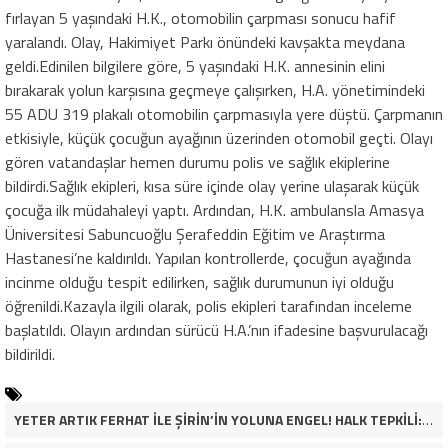
fırlayan 5 yaşındaki H.K., otomobilin çarpması sonucu hafif
yaralandı. Olay, Hakimiyet Parkı önündeki kavşakta meydana
geldi.Edinilen bilgilere göre, 5 yaşındaki H.K. annesinin elini
bırakarak yolun karşısına geçmeye çalışırken, H.A. yönetimindeki
55 ADU 319 plakalı otomobilin çarpmasıyla yere düştü. Çarpmanın
etkisiyle, küçük çocuğun ayağının üzerinden otomobil geçti. Olayı
gören vatandaşlar hemen durumu polis ve sağlık ekiplerine
bildirdi.Sağlık ekipleri, kısa süre içinde olay yerine ulaşarak küçük
çocuğa ilk müdahaleyi yaptı. Ardından, H.K. ambulansla Amasya
Üniversitesi Sabuncuoğlu Şerafeddin Eğitim ve Araştırma
Hastanesi’ne kaldırıldı. Yapılan kontrollerde, çocuğun ayağında
incinme olduğu tespit edilirken, sağlık durumunun iyi olduğu
öğrenildi.Kazayla ilgili olarak, polis ekipleri tarafından inceleme
başlatıldı. Olayın ardından sürücü H.A.’nın ifadesine başvurulacağı
bildirildi.
YETER ARTIK FERHAT İLE ŞİRİN’İN YOLUNA ENGEL! HALK TEPKİLİ: “YOLU KAPATMAK ÇÖZÜM DEĞİL, GÖREVİNİ YAP!”