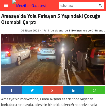
Amasya’da Yola Fırlayan 5 Yaşındaki Çocuğa
Otomobil Çarptı
08 Nisan 2025 - 17:11 'de eklendi ve
319 views
kez görüntülendi.
Amasya’nın merkezinde, Cuma akşamı saatlerinde yaşanan
korkutucu bir olayda, ailesinin bir anlık dalgınlığı nedeniyle yola