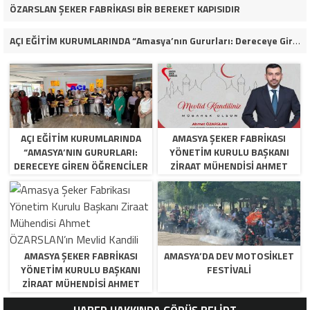
ÖZARSLAN ŞEKER FABRİKASI BİR BEREKET KAPISIDIR
AÇI EĞİTİM KURUMLARINDA “Amasya’nın Gururları: Dereceye Giren Öğrenciler İçin Anlamlı Tören”
AÇI EĞİTİM KURUMLARINDA
AMASYA ŞEKER FABRIKASI
“AMASYA’NIN GURURLARI:
YÖNETIM KURULU BAŞKANI
DERECEYE GIREN ÖĞRENCILER
ZIRAAT MÜHENDISI AHMET
İÇIN ANLAMLI TÖREN”
ÖZARSLAN’IN MEVLID KANDILI
MESAJI
AMASYA ŞEKER FABRIKASI
AMASYA’DA DEV MOTOSIKLET
YÖNETIM KURULU BAŞKANI
FESTIVALI
ZIRAAT MÜHENDISI AHMET
ÖZARSLAN’IN MEVLID KANDILI
HABER HAKKINDA GÖRÜŞ BELİRT