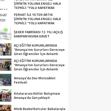
ŞİRİN’İN YOLUNA ENGEL! HALK
TEPKİLİ: “YOLU KAPATMAK
ÇÖZÜM DEĞİL, GÖREVİNİ YAP!”
FERHAT İLE YETER ARTIK
ŞİRİN’İN YOLUNA ENGEL! HALK
TEPKİLİ: “YOLU KAPATMAK
ÇÖZÜM DEĞİL, GÖREVİNİ YAP!”
ŞEKER FABRİKASI 72. YILI AÇILIŞ
KAMPANYASINA DAVET
AÇI EĞİTİM KURUMLARINDA
“Amasya’nın Gururları: Dereceye
Giren Öğrenciler İçin Anlamlı
Tören”
AÇI EĞİTİM KURUMLARINDA
“Amasya’nın Gururları: Dereceye
Giren Öğrenciler İçin Anlamlı
Tören”
Amasya’da Dev Motosiklet
Festivali
Kıtalararası Kültür Buluşması
Amasya’da Gerçekleşti
Minik Basketbolcular Babalarıyla