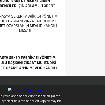
GURURLARI: DERECEYE GIREN
RENCILER İÇIN ANLAMLI TÖREN”
ASYA ŞEKER FABRIKASI YÖNETIM
ULU BAŞKANI ZIRAAT MÜHENDISI
ET ÖZARSLAN’IN MEVLID KANDILI
MESAJI
e yayınlanan haberlerin telif hakları gazete
kaynaklarına aittir, haberleri kopyalamayınız.