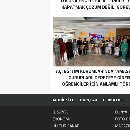
YOLUNA ENGEL! HALK TEPKİLİ: “
KAPATMAK ÇÖZÜM DEĞİL, GÖREV
YAP!”
AÇI EĞİTİM KURUMLARINDA “AMAS
GURURLARI: DERECEYE GIRE
ÖĞRENCILER İÇIN ANLAMLI TÖR
MOBİL SİTE
BURÇLAR
FİRMA EKLE
3. SAYFA
DÜNYA
EKONOMİ
FOTO GA
KÜLTÜR SANAT
MAGAZİ