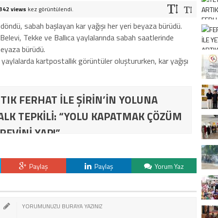
342 views
kez görüntülendi.
 döndü, sabah başlayan kar yağışı her yeri beyaza bürüdü.
 Belevi, Tekke ve Ballıca yaylalarında sabah saatlerinde
 beyaza bürüdü.
ı yaylalarda kartpostallık görüntüler oluştururken, kar yağışı
TIK FERHAT İLE ŞİRİN’İN YOLUNA
ALK TEPKİLİ: “YOLU KAPATMAK ÇÖZÜM
REVİNİ YAP!”
Paylaş
Paylaş
Yorum Yaz