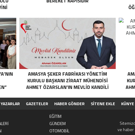
YOLU
BEREKET KAPISIDIR
İNİ
ÖĞ
YA’NIN
AMASYA ŞEKER FABRIKASI YÖNETIM
AM
N
KURULU BAŞKANI ZIRAAT MÜHENDISI
KUR
EN”
AHMET ÖZARSLAN’IN MEVLID KANDILI
AHM
MESAJI
YAZARLAR
GAZETELER
HABER GÖNDER
SİTENE EKLE
KÜNYE
EĞİTİM
Sitemizd
LERİ
GÜNDEM
ve haber 
N
OTOMOBİL