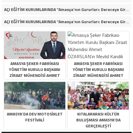
AÇI EĞİTİM KURUMLARINDA “Amasya’nın Gururları: Dereceye Giren Öğrenciler İçin Anlamlı Tören”
AÇI EĞİTİM KURUMLARINDA “Amasya’nın Gururları: Dereceye Giren Öğrenciler İçin Anlamlı Tören”
AMASYA ŞEKER FABRIKASI
AMASYA ŞEKER FABRIKASI
YÖNETIM KURULU BAŞKANI
YÖNETIM KURULU BAŞKANI
ZIRAAT MÜHENDISI AHMET
ZIRAAT MÜHENDISI AHMET
ÖZARSLAN’IN MEVLID KANDILI
ÖZARSLAN’IN MEVLID KANDILI
MESAJI
MESAJI
AMASYA’DA DEV MOTOSIKLET
KITALARARASI KÜLTÜR
FESTIVALI
BULUŞMASI AMASYA’DA
GERÇEKLEŞTI