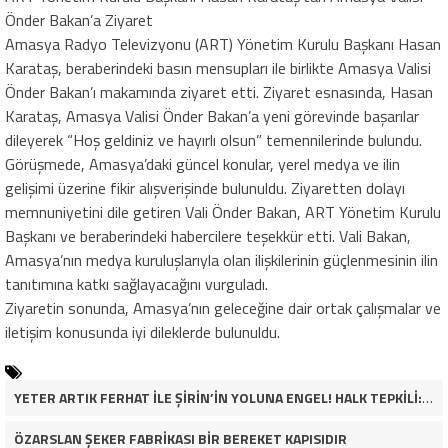
Önder Bakan’a Ziyaret
Amasya Radyo Televizyonu (ART) Yönetim Kurulu Başkanı Hasan
Karataş, beraberindeki basın mensupları ile birlikte Amasya Valisi
Önder Bakan’ı makamında ziyaret etti. Ziyaret esnasında, Hasan
Karataş, Amasya Valisi Önder Bakan’a yeni görevinde başarılar
dileyerek “Hoş geldiniz ve hayırlı olsun” temennilerinde bulundu.
Görüşmede, Amasya’daki güncel konular, yerel medya ve ilin
gelişimi üzerine fikir alışverişinde bulunuldu. Ziyaretten dolayı
memnuniyetini dile getiren Vali Önder Bakan, ART Yönetim Kurulu
Başkanı ve beraberindeki habercilere teşekkür etti. Vali Bakan,
Amasya’nın medya kuruluşlarıyla olan ilişkilerinin güçlenmesinin ilin
tanıtımına katkı sağlayacağını vurguladı.
Ziyaretin sonunda, Amasya’nın geleceğine dair ortak çalışmalar ve
iletişim konusunda iyi dileklerde bulunuldu.
YETER ARTIK FERHAT İLE ŞİRİN’İN YOLUNA ENGEL! HALK TEPKİLİ: “YOLU KAPATMAK ÇÖZÜM DEĞİL, GÖREVİNİ YAP!”
ÖZARSLAN ŞEKER FABRİKASI BİR BEREKET KAPISIDIR