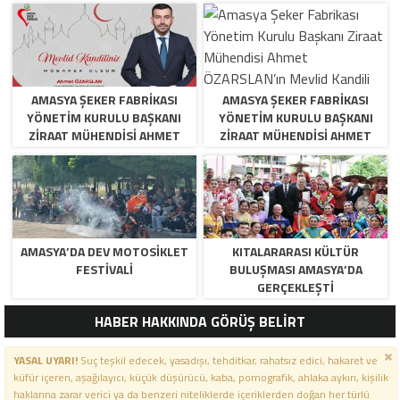
AMASYA ŞEKER FABRIKASI
AMASYA ŞEKER FABRIKASI
YÖNETIM KURULU BAŞKANI
YÖNETIM KURULU BAŞKANI
ZIRAAT MÜHENDISI AHMET
ZIRAAT MÜHENDISI AHMET
ÖZARSLAN’IN MEVLID KANDILI
ÖZARSLAN’IN MEVLID KANDILI
MESAJI
MESAJI
AMASYA’DA DEV MOTOSIKLET
KITALARARASI KÜLTÜR
FESTIVALI
BULUŞMASI AMASYA’DA
GERÇEKLEŞTI
HABER HAKKINDA GÖRÜŞ BELİRT
YASAL UYARI!
Suç teşkil edecek, yasadışı, tehditkar, rahatsız edici, hakaret ve
küfür içeren, aşağılayıcı, küçük düşürücü, kaba, pornografik, ahlaka aykırı, kişilik
haklarına zarar verici ya da benzeri niteliklerde içeriklerden doğan her türlü