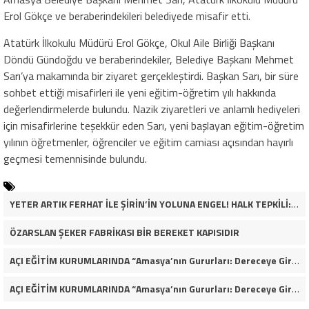
Erol Gökçe ve beraberindekileri belediyede misafir etti.
Atatürk İlkokulu Müdürü Erol Gökçe, Okul Aile Birliği Başkanı
Döndü Gündoğdu ve beraberindekiler, Belediye Başkanı Mehmet
Sarı’ya makamında bir ziyaret gerçekleştirdi. Başkan Sarı, bir süre
sohbet ettiği misafirleri ile yeni eğitim-öğretim yılı hakkında
değerlendirmelerde bulundu. Nazik ziyaretleri ve anlamlı hediyeleri
için misafirlerine teşekkür eden Sarı, yeni başlayan eğitim-öğretim
yılının öğretmenler, öğrenciler ve eğitim camiası açısından hayırlı
geçmesi temennisinde bulundu.
YETER ARTIK FERHAT İLE ŞİRİN’İN YOLUNA ENGEL! HALK TEPKİLİ: “YOLU KAPATMAK ÇÖZÜM DEĞİL, GÖREVİNİ YAP!”
ÖZARSLAN ŞEKER FABRİKASI BİR BEREKET KAPISIDIR
AÇI EĞİTİM KURUMLARINDA “Amasya’nın Gururları: Dereceye Giren Öğrenciler İçin Anlamlı Tören”
AÇI EĞİTİM KURUMLARINDA “Amasya’nın Gururları: Dereceye Giren Öğrenciler İçin Anlamlı Tören”