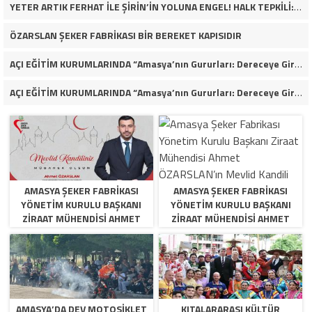
YETER ARTIK FERHAT İLE ŞİRİN’İN YOLUNA ENGEL! HALK TEPKİLİ: “YOLU KAPATMAK ÇÖZÜM DEĞİL, GÖREVİNİ YAP!”
ÖZARSLAN ŞEKER FABRİKASI BİR BEREKET KAPISIDIR
AÇI EĞİTİM KURUMLARINDA “Amasya’nın Gururları: Dereceye Giren Öğrenciler İçin Anlamlı Tören”
AÇI EĞİTİM KURUMLARINDA “Amasya’nın Gururları: Dereceye Giren Öğrenciler İçin Anlamlı Tören”
AMASYA ŞEKER FABRIKASI
AMASYA ŞEKER FABRIKASI
YÖNETIM KURULU BAŞKANI
YÖNETIM KURULU BAŞKANI
ZIRAAT MÜHENDISI AHMET
ZIRAAT MÜHENDISI AHMET
ÖZARSLAN’IN MEVLID KANDILI
ÖZARSLAN’IN MEVLID KANDILI
MESAJI
MESAJI
AMASYA’DA DEV MOTOSIKLET
KITALARARASI KÜLTÜR