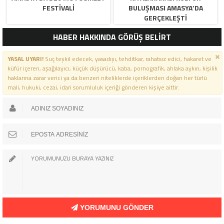
FESTIVALI
BULUŞMASI AMASYA’DA
GERÇEKLEŞTI
HABER HAKKINDA GÖRÜŞ BELİRT
YASAL UYARI!
Suç teşkil edecek, yasadışı, tehditkar, rahatsız edici, hakaret ve
küfür içeren, aşağılayıcı, küçük düşürücü, kaba, pornografik, ahlaka aykırı, kişilik
haklarına zarar verici ya da benzeri niteliklerde içeriklerden doğan her türlü
mali, hukuki, cezai, idari sorumluluk içeriği gönderen kişiye aittir.
YORUMUNU GÖNDER