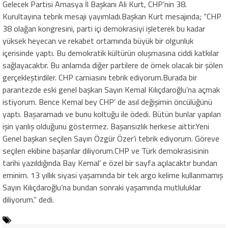
Gelecek Partisi Amasya İl Başkanı Ali Kurt, CHP’nin 38.
Kurultayına tebrik mesajı yayımladı.Başkan Kurt mesajında; “CHP
38 olağan kongresini, parti içi demokrasiyi işleterek bu kadar
yüksek heyecan ve rekabet ortamında büyük bir olgunluk
içerisinde yaptı. Bu demokratik kültürün oluşmasına ciddi katkılar
sağlayacaktır. Bu anlamda diğer partilere de örnek olacak bir şölen
gerçekleştirdiler. CHP camiasını tebrik ediyorum.Burada bir
parantezde eski genel başkan Sayın Kemal Kılıçdaroğlu’na açmak
istiyorum. Bence Kemal bey CHP’ de asıl değişimin öncülüğünü
yaptı. Başaramadı ve bunu koltuğu ile ödedi. Bütün bunlar yapılan
işin yanlış olduğunu göstermez. Başarısızlık herkese aittir.Yeni
Genel başkan seçilen Sayın Özgür Özer’i tebrik ediyorum. Göreve
seçilen ekibine başarılar diliyorum.CHP ve Türk demokrasisinin
tarihi yazıldığında Bay Kemal’ e özel bir sayfa açılacaktır bundan
eminim. 13 yıllık siyasi yaşamında bir tek argo kelime kullanmamış
Sayın Kılıçdaroğlu’na bundan sonraki yaşamında mutluluklar
diliyorum.” dedi.