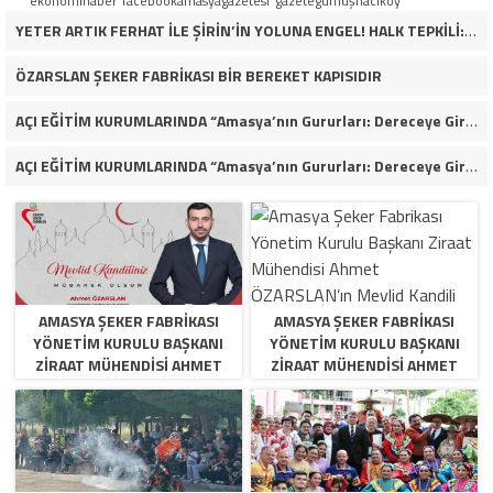
ekonomihaber
facebookamasyagazetesi
gazetegümüşhacıköy
YETER ARTIK FERHAT İLE ŞİRİN’İN YOLUNA ENGEL! HALK TEPKİLİ: “YOLU KAPATMAK ÇÖZÜM DEĞİL, GÖREVİNİ YAP!”
ÖZARSLAN ŞEKER FABRİKASI BİR BEREKET KAPISIDIR
AÇI EĞİTİM KURUMLARINDA “Amasya’nın Gururları: Dereceye Giren Öğrenciler İçin Anlamlı Tören”
AÇI EĞİTİM KURUMLARINDA “Amasya’nın Gururları: Dereceye Giren Öğrenciler İçin Anlamlı Tören”
AMASYA ŞEKER FABRIKASI
AMASYA ŞEKER FABRIKASI
YÖNETIM KURULU BAŞKANI
YÖNETIM KURULU BAŞKANI
ZIRAAT MÜHENDISI AHMET
ZIRAAT MÜHENDISI AHMET
ÖZARSLAN’IN MEVLID KANDILI
ÖZARSLAN’IN MEVLID KANDILI
MESAJI
MESAJI