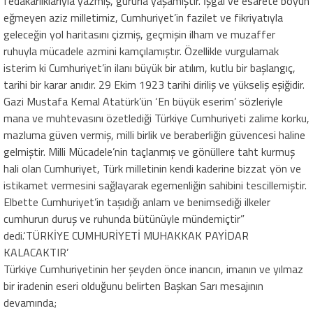
fedakârlıklarıyla yazmış, gururla yaşamıştır. İşgal ve esarete boyun
eğmeyen aziz milletimiz, Cumhuriyet’in fazilet ve fikriyatıyla
geleceğin yol haritasını çizmiş, geçmişin ilham ve muzaffer
ruhuyla mücadele azmini kamçılamıştır. Özellikle vurgulamak
isterim ki Cumhuriyet’in ilanı büyük bir atılım, kutlu bir başlangıç,
tarihi bir karar anıdır. 29 Ekim 1923 tarihi diriliş ve yükseliş eşiğidir.
Gazi Mustafa Kemal Atatürk’ün ‘En büyük eserim’ sözleriyle
mana ve muhtevasını özetlediği Türkiye Cumhuriyeti zalime korku,
mazluma güven vermiş, milli birlik ve beraberliğin güvencesi haline
gelmiştir. Milli Mücadele’nin taçlanmış ve gönüllere taht kurmuş
hali olan Cumhuriyet, Türk milletinin kendi kaderine bizzat yön ve
istikamet vermesini sağlayarak egemenliğin sahibini tescillemiştir.
Elbette Cumhuriyet’in taşıdığı anlam ve benimsediği ilkeler
cumhurun duruş ve ruhunda bütünüyle mündemiçtir”
dedi.‘TÜRKİYE CUMHURİYETİ MUHAKKAK PAYİDAR
KALACAKTIR’
Türkiye Cumhuriyetinin her şeyden önce inancın, imanın ve yılmaz
bir iradenin eseri olduğunu belirten Başkan Sarı mesajının
devamında;