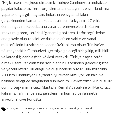
“Hiç kimsenin kuşkusu olmasın ki Türkiye Cumhuriyeti muhakkak
payidar kalacaktır. Terör örgütleri arasında ayrım ve sınıflandırma
yaparak önyargılı, hayatın, hukukun ve siyasi ahlakın
gerçeklerinden tamamen kopan zalimler Türkiye’nin 97 yıllık
Cumhuriyet müktesebatına zarar veremeyeceklerdir. Caniyi
‘mazlum’ gören, teröristi ‘general’ gösteren, terör örgütlerine
ana gövde olup rezalet ve dalalete düşen sahte ve sanal
müttefiklerin tuzakları ne kadar büyük olursa olsun Türkiye’ye
sökmeyecektir. Cumhuriyet geçmişle geleceği birleştirip, milli birlik
ve kardeşliği derinleştirip kökleştirecektir. Türkiye başta terör
olmak üzere var olan tüm sorunlarının üstesinden gelecek güçte
ve yeterliliktedir. Bu duygu ve düşüncelerle büyük Türk milletinin
29 Ekim Cumhuriyet Bayramı’nı yürekten kutluyor, en kalbi ve
halisane sevgi ve saygılarımı sunuyorum. Devletimizin kurucusu ilk
Cumhurbaşkanımız Gazi Mustafa Kemal Atatürk ile birlikte kurucu
kahramanlarımızı ve aziz şehitlerimizi hürmet ve rahmetle
anıyorum” diye konuştu.
amasyaartfm
amasyagazete
amasyahaber
amasyailçe
amasyaili