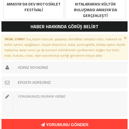
AMASYA’DA DEV MOTOSIKLET
KITALARARASI KÜLTÜR
FESTIVALI
BULUŞMASI AMASYA’DA
GERÇEKLEŞTI
HABER HAKKINDA GÖRÜŞ BELİRT
YASAL UYARI!
Suç teşkil edecek, yasadışı, tehditkar, rahatsız edici, hakaret ve
küfür içeren, aşağılayıcı, küçük düşürücü, kaba, pornografik, ahlaka aykırı, kişilik
haklarına zarar verici ya da benzeri niteliklerde içeriklerden doğan her türlü
mali, hukuki, cezai, idari sorumluluk içeriği gönderen kişiye aittir.
YORUMUNU GÖNDER