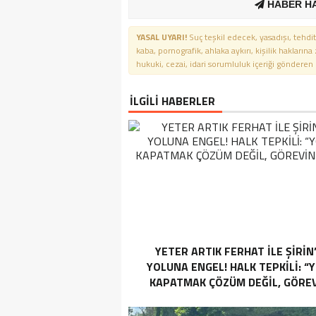
HABER H
YASAL UYARI!
Suç teşkil edecek, yasadışı, tehdit
kaba, pornografik, ahlaka aykırı, kişilik haklarına
hukuki, cezai, idari sorumluluk içeriği gönderen ki
İLGİLİ HABERLER
YETER ARTIK FERHAT İLE ŞİRİN
YOLUNA ENGEL! HALK TEPKİLİ: “
KAPATMAK ÇÖZÜM DEĞİL, GÖREV
YAP!”