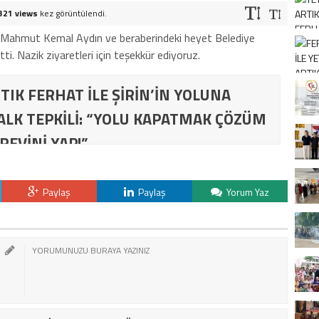
321 views
kez görüntülendi.
n. Mahmut Kemal Aydın ve beraberindeki heyet Belediye
i. Nazik ziyaretleri için teşekkür ediyoruz.
TIK FERHAT İLE ŞİRİN’İN YOLUNA
ALK TEPKİLİ: “YOLU KAPATMAK ÇÖZÜM
REVİNİ YAP!”
Paylaş
Paylaş
Yorum Yaz