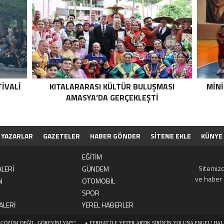
IVALI
KITALARARASI KÜLTÜR BULUŞMASI
MINI
AMASYA’DA GERÇEKLEŞTI
YAZARLAR
GAZETELER
HABER GÖNDER
SİTENE EKLE
KÜNYE
EĞİTİM
Sitemizd
LERİ
GÜNDEM
ve haber 
N
OTOMOBİL
SPOR
ALERİ
YEREL HABERLER
İL, GÖREVİNİ YAP!”
FERHAT İLE YETER ARTIK ŞİRİN’İN YOLUNA ENGEL! HALK TEPKİLİ