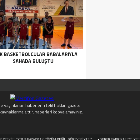
K BASKETBOLCULAR BABALARIYLA
SAHADA BULUŞTU
e yayınlanan haberlerin telif hakları gazete
kaynaklarına aittir, haberleri kopyalamayınız.
: “YOLU KAPATMAK ÇÖZÜM DEĞİL, GÖREVİNİ YAP!”
ŞEKER FABRİKASI 72. YILI AÇILIŞ K