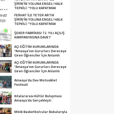
ŞİRİN’İN YOLUNA ENGEL! HALK
TEPKİLİ: “YOLU KAPATMAK
ÇÖZÜM DEĞİL, GÖREVİNİ YAP!”
FERHAT İLE YETER ARTIK
ŞİRİN’İN YOLUNA ENGEL! HALK
TEPKİLİ: “YOLU KAPATMAK
ÇÖZÜM DEĞİL, GÖREVİNİ YAP!”
ŞEKER FABRİKASI 72. YILI AÇILIŞ
KAMPANYASINA DAVET
AÇI EĞİTİM KURUMLARINDA
“Amasya’nın Gururları: Dereceye
Giren Öğrenciler İçin Anlamlı
Tören”
AÇI EĞİTİM KURUMLARINDA
“Amasya’nın Gururları: Dereceye
Giren Öğrenciler İçin Anlamlı
Tören”
Amasya’da Dev Motosiklet
Festivali
Kıtalararası Kültür Buluşması
Amasya’da Gerçekleşti
Minik Basketbolcular Babalarıyla