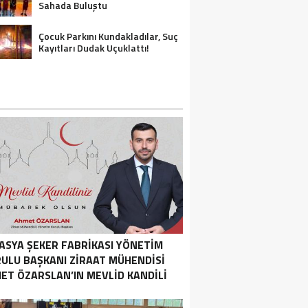
Sahada Buluştu
Çocuk Parkını Kundakladılar, Suç
Kayıtları Dudak Uçuklattı!
ASYA ŞEKER FABRIKASI YÖNETIM
ULU BAŞKANI ZIRAAT MÜHENDISI
ET ÖZARSLAN’IN MEVLID KANDILI
MESAJI