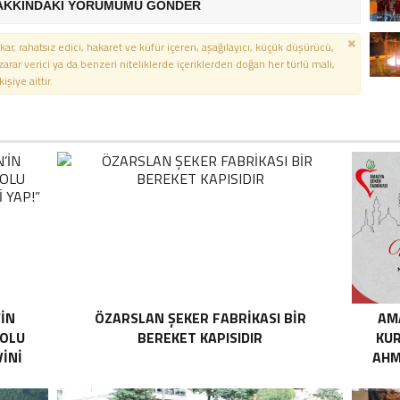
AKKINDAKİ YORUMUMU GÖNDER
kar, rahatsız edici, hakaret ve küfür içeren, aşağılayıcı, küçük düşürücü,
 zarar verici ya da benzeri niteliklerde içeriklerden doğan her türlü mali,
şiye aittir.
’İN
ÖZARSLAN ŞEKER FABRİKASI BİR
AM
YOLU
BEREKET KAPISIDIR
KUR
İNİ
AHM