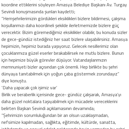
koordine ettiklerini söyleyen Amasya Belediye Başkanı Av. Turgay
Sevindi konuşmasında şunları kaydetti;
“Hemşehrilerimizin gördükleri eksiklikleri bizlere bildirmesi, çalışma
koşullarımızı daha koordineli şekilde ilerletmemizde bizlere güç
verecektir. Bizim göremediğimiz eksiklikler olabilir, bu konuda sizler
de gece-gündüz istediğiniz her saat bizlere ulaşabilirsiniz. Amasya
hepimizin, hepimiz burada yaşıyoruz. Gelecek nesillerimiz olan
çocuklarımıza güzel eserler bırakabilirsek ne mutlu bizlere. Bunun
için hepimize büyük görevler düşüyor. Vatandaşlarımızın
memnuniyeti bizler açısından çok önemli. Hep birlikte bu şehri
dünyaya tanıtabilmek için yoğun çaba göstermek zorundayız”
diye konuştu.
‘Daha yapacak çok işimiz var’
Birlik ve beraberlik içerisinde gece- gündüz çalışarak, Amasya’yı
daha güzel noktalara taşıyabilmek için mücadele vereceklerini
belirten Başkan Sevindi açıklamasının devamında;
“Şehrimizin sorumluluğundan bir an olsun uzaklaşmadan,
nefsimize kapılmadan, sağlıkta, eğitimde, kültürde, sanatta,