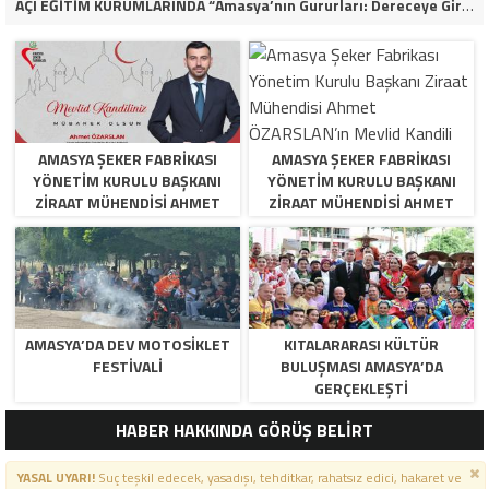
AÇI EĞİTİM KURUMLARINDA “Amasya’nın Gururları: Dereceye Giren Öğrenciler İçin Anlamlı Tören”
AMASYA ŞEKER FABRIKASI
AMASYA ŞEKER FABRIKASI
YÖNETIM KURULU BAŞKANI
YÖNETIM KURULU BAŞKANI
ZIRAAT MÜHENDISI AHMET
ZIRAAT MÜHENDISI AHMET
ÖZARSLAN’IN MEVLID KANDILI
ÖZARSLAN’IN MEVLID KANDILI
MESAJI
MESAJI
AMASYA’DA DEV MOTOSIKLET
KITALARARASI KÜLTÜR
FESTIVALI
BULUŞMASI AMASYA’DA
GERÇEKLEŞTI
HABER HAKKINDA GÖRÜŞ BELİRT
YASAL UYARI!
Suç teşkil edecek, yasadışı, tehditkar, rahatsız edici, hakaret ve