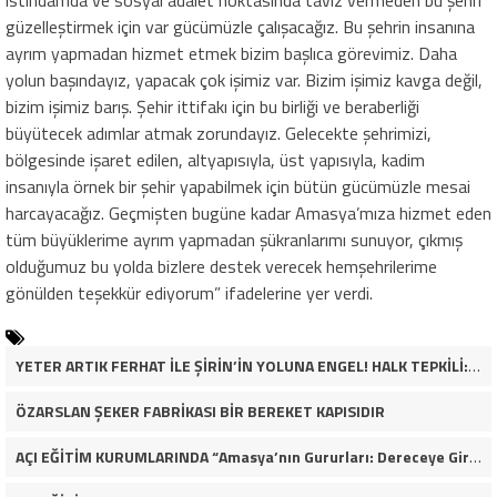
istihdamda ve sosyal adalet noktasında taviz vermeden bu şehri
güzelleştirmek için var gücümüzle çalışacağız. Bu şehrin insanına
ayrım yapmadan hizmet etmek bizim başlıca görevimiz. Daha
yolun başındayız, yapacak çok işimiz var. Bizim işimiz kavga değil,
bizim işimiz barış. Şehir ittifakı için bu birliği ve beraberliği
büyütecek adımlar atmak zorundayız. Gelecekte şehrimizi,
bölgesinde işaret edilen, altyapısıyla, üst yapısıyla, kadim
insanıyla örnek bir şehir yapabilmek için bütün gücümüzle mesai
harcayacağız. Geçmişten bugüne kadar Amasya’mıza hizmet eden
tüm büyüklerime ayrım yapmadan şükranlarımı sunuyor, çıkmış
olduğumuz bu yolda bizlere destek verecek hemşehrilerime
gönülden teşekkür ediyorum” ifadelerine yer verdi.
YETER ARTIK FERHAT İLE ŞİRİN’İN YOLUNA ENGEL! HALK TEPKİLİ: “YOLU KAPATMAK ÇÖZÜM DEĞİL, GÖREVİNİ YAP!”
ÖZARSLAN ŞEKER FABRİKASI BİR BEREKET KAPISIDIR
AÇI EĞİTİM KURUMLARINDA “Amasya’nın Gururları: Dereceye Giren Öğrenciler İçin Anlamlı Tören”