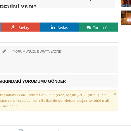
REVİNİ YAP!”
Paylaş
Paylaş
Yorum Yaz
AKKINDAKİ YORUMUMU GÖNDER
kar, rahatsız edici, hakaret ve küfür içeren, aşağılayıcı, küçük düşürücü,
 zarar verici ya da benzeri niteliklerde içeriklerden doğan her türlü mali,
şiye aittir.