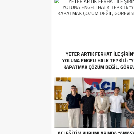
YETER ARTIK FERHAT İLE ŞİRİN
YOLUNA ENGEL! HALK TEPKİLİ: “
KAPATMAK ÇÖZÜM DEĞİL, GÖREV
YAP!”
AÇI EĞİTİM KURUMLARINDA “AMAS