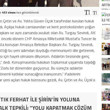
ve
453 views
kez görüntülendi.
n Çetin ve Av. Yekta Güven Üçok tarafından kurulan hukuk
dı. Açılışa hukuk camiasından ve kent protokolünden yoğun
aşkanı ve aynı zamanda avukat olan Av. Turgay Sevindi, AK
, önceki dönem CHP Amasya Milletvekili Mustafa Tuncer ile
ılışta konuşan Amasya Belediye Başkanı Av. Turgay Sevindi,
ttığı bu yeni adımdan duyduğu memnuniyeti dile getirerek,
 için hayırlı olmasını diliyorum. Adaletin tesisinde genç
r,” dedi. Konuşmasında hukukun toplumsal yaşamda taşıdığı
Zorlu bir dönemden geçiyoruz. Bu süreçte adaletin
nemli katkılar sunacağına inanıyorum,” ifadelerini
ar yeni açılan hukuk bürosunu gezdi, Av. Çetin ve Av. Üçok’a
TIK FERHAT İLE ŞİRİN’İN YOLUNA
ALK TEPKİLİ: “YOLU KAPATMAK ÇÖZÜM