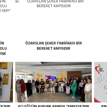
’İN
ÖZARSLAN ŞEKER FABRİKASI BİR
YOLU
BEREKET KAPISIDIR
İNİ
YA’NIN
AÇI EĞİTİM KURUMLARINDA “AMASYA’NIN
AM