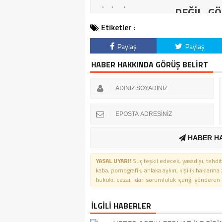
DEĞİL, GÖ
Etiketler :
Paylaş
Paylaş
HABER HAKKINDA GÖRÜŞ BELİRT
HABER H
YASAL UYARI!
Suç teşkil edecek, yasadışı, tehdit
kaba, pornografik, ahlaka aykırı, kişilik haklarına
hukuki, cezai, idari sorumluluk içeriği gönderen ki
İLGİLİ HABERLER