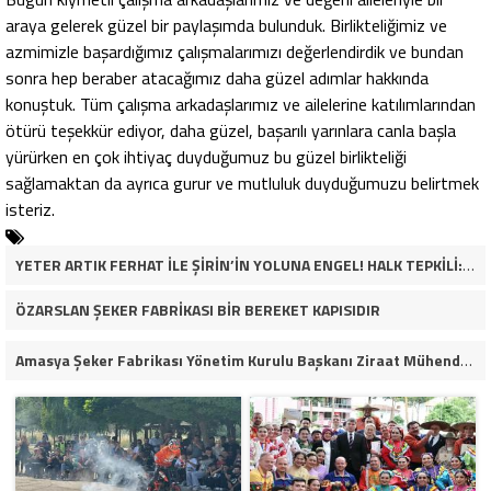
araya gelerek güzel bir paylaşımda bulunduk. Birlikteliğimiz ve
azmimizle başardığımız çalışmalarımızı değerlendirdik ve bundan
sonra hep beraber atacağımız daha güzel adımlar hakkında
konuştuk. Tüm çalışma arkadaşlarımız ve ailelerine katılımlarından
ötürü teşekkür ediyor, daha güzel, başarılı yarınlara canla başla
yürürken en çok ihtiyaç duyduğumuz bu güzel birlikteliği
sağlamaktan da ayrıca gurur ve mutluluk duyduğumuzu belirtmek
isteriz.
YETER ARTIK FERHAT İLE ŞİRİN’İN YOLUNA ENGEL! HALK TEPKİLİ: “YOLU KAPATMAK ÇÖZÜM DEĞİL, GÖREVİNİ YAP!”
ÖZARSLAN ŞEKER FABRİKASI BİR BEREKET KAPISIDIR
Amasya Şeker Fabrikası Yönetim Kurulu Başkanı Ziraat Mühendisi Ahmet ÖZARSLAN’ın Mevlid Kandili Mesajı