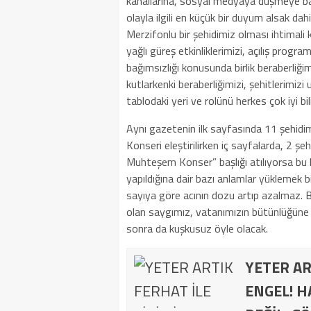
kanallarına, sosyal medyaya düşmeye ba
olayla ilgili en küçük bir duyum alsak dah
Merzifonlu bir şehidimiz olması ihtimali 
yağlı güreş etkinliklerimizi, açılış progra
bağımsızlığı konusunda birlik beraberliğim
kutlarkenki beraberliğimizi, şehitlerimi
tablodaki yeri ve rolünü herkes çok iyi bil
Aynı gazetenin ilk sayfasında 11 şehidim
Konseri eleştirilirken iç sayfalarda, 2 
Muhteşem Konser” başlığı atılıyorsa bu h
yapıldığına dair bazı anlamlar yüklemek 
sayıya göre acının dozu artıp azalmaz. 
olan saygımız, vatanımızın bütünlüğüne y
sonra da kuşkusuz öyle olacak.
YETER AR
ENGEL! H