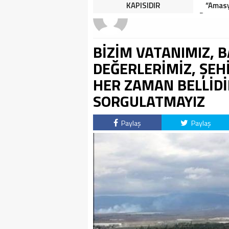
HALK TEPKİLİ: “YOLU
KAPISIDIR
“Amasy
KAPATMAK ÇÖZÜM DEĞİL,
Dereceye
GÖREVİNİ YAP!”
İçin 
BİZİM VATANIMIZ, 
DEĞERLERİMİZ, ŞEH
HER ZAMAN BELLİDİ
SORGULATMAYIZ
Paylaş
Paylaş