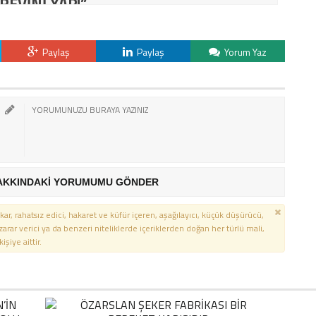
REVİNİ YAP!”
Paylaş
Paylaş
Yorum Yaz
AKKINDAKİ YORUMUMU GÖNDER
kar, rahatsız edici, hakaret ve küfür içeren, aşağılayıcı, küçük düşürücü,
 zarar verici ya da benzeri niteliklerde içeriklerden doğan her türlü mali,
şiye aittir.