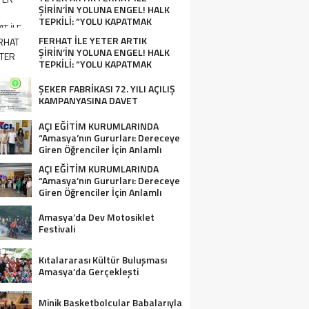
ŞİRİN’İN YOLUNA ENGEL! HALK
TEPKİLİ: “YOLU KAPATMAK
ÇÖZÜM DEĞİL, GÖREVİNİ YAP!”
FERHAT İLE YETER ARTIK
ŞİRİN’İN YOLUNA ENGEL! HALK
TEPKİLİ: “YOLU KAPATMAK
ÇÖZÜM DEĞİL, GÖREVİNİ YAP!”
ŞEKER FABRİKASI 72. YILI AÇILIŞ
KAMPANYASINA DAVET
AÇI EĞİTİM KURUMLARINDA
“Amasya’nın Gururları: Dereceye
Giren Öğrenciler İçin Anlamlı
Tören”
AÇI EĞİTİM KURUMLARINDA
“Amasya’nın Gururları: Dereceye
Giren Öğrenciler İçin Anlamlı
Tören”
Amasya’da Dev Motosiklet
Festivali
Kıtalararası Kültür Buluşması
Amasya’da Gerçekleşti
Minik Basketbolcular Babalarıyla