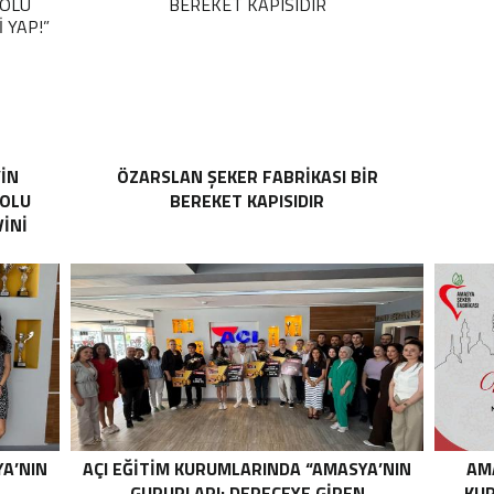
’İN
ÖZARSLAN ŞEKER FABRİKASI BİR
YOLU
BEREKET KAPISIDIR
İNİ
YA’NIN
AÇI EĞİTİM KURUMLARINDA “AMASYA’NIN
AM
N
GURURLARI: DERECEYE GIREN
KUR