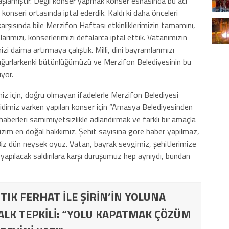
şlamıştır. Değil konser yapmak konser esnasında bu acı
i konseri ortasında iptal ederdik. Kaldı ki daha önceleri
karşısında bile Merzifon Haftası etkinliklerimizin tamamını,
mlarımızı, konserlerimizi defalarca iptal ettik. Vatanımızın
izi daima artırmaya çalıştık. Milli, dini bayramlarımızı
zi uğurlarkenki bütünlüğümüzü ve Merzifon Belediyesinin bu
iyor.
iz için, doğru olmayan ifadelerle Merzifon Belediyesi
şehidimiz varken yapılan konser için “Amasya Belediyesinden
aberleri samimiyetsizlikle adlandırmak ve farklı bir amaçla
bizim en doğal hakkımız. Şehit sayısına göre haber yapılmaz,
Biz dün neysek oyuz. Vatan, bayrak sevgimiz, şehitlerimize
apılacak saldırılara karşı duruşumuz hep aynıydı, bundan
TIK FERHAT İLE ŞİRİN’İN YOLUNA
ALK TEPKİLİ: “YOLU KAPATMAK ÇÖZÜM