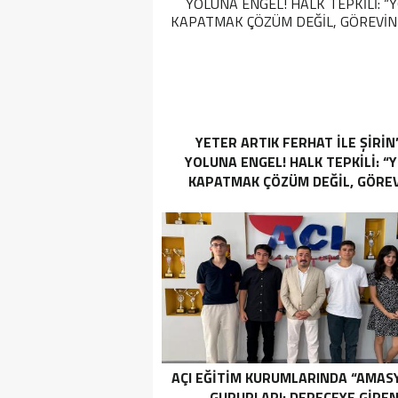
YETER ARTIK FERHAT İLE ŞİRİN
YOLUNA ENGEL! HALK TEPKİLİ: “
KAPATMAK ÇÖZÜM DEĞİL, GÖREV
YAP!”
AÇI EĞİTİM KURUMLARINDA “AMAS
GURURLARI: DERECEYE GIRE