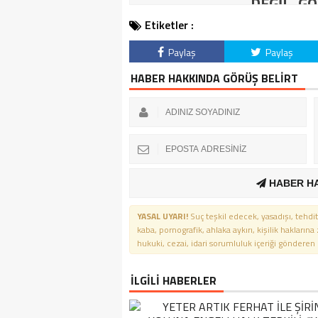
DEĞİL, GÖ
Etiketler :
Paylaş
Paylaş
HABER HAKKINDA GÖRÜŞ BELİRT
HABER H
YASAL UYARI!
Suç teşkil edecek, yasadışı, tehdit
kaba, pornografik, ahlaka aykırı, kişilik haklarına
hukuki, cezai, idari sorumluluk içeriği gönderen ki
İLGİLİ HABERLER