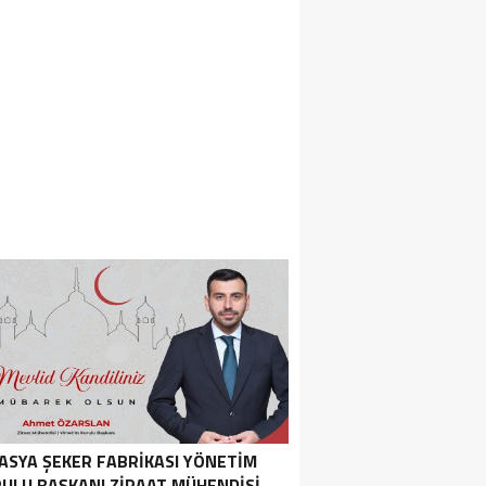
ASYA ŞEKER FABRIKASI YÖNETIM
ULU BAŞKANI ZIRAAT MÜHENDISI