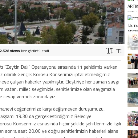
2.528 views
kez görüntülendi.
tı “Zeytin Dalı” Operasyonu sırasında 11 şehidimiz varken
z olarak Gençlik Korosu Konserimizi iptal etmediğimiz
e çalışan haberler yapılmıştır. Eleştiriye her zaman saygı
m vatan, millet sevgi
mizle, şehitlerimize olan saygımızla
e de cevap vermek zorundayız.
manevi değerlerimize karşı değişmeyen duruşumuzu,
 akşamı 19.30 da gerçekleştirdiğimiz Belediye
su Konserimiz esnasında hiçbir şekilde şehitlerimizle ilgili
tan sonra saat 20.00 ye doğru şehitlerimizin haberleri ajans