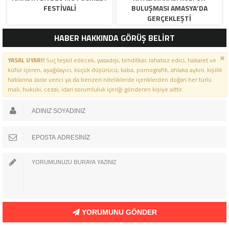
FESTIVALI
BULUŞMASI AMASYA’DA
GERÇEKLEŞTI
HABER HAKKINDA GÖRÜŞ BELİRT
YASAL UYARI!
Suç teşkil edecek, yasadışı, tehditkar, rahatsız edici, hakaret ve
küfür içeren, aşağılayıcı, küçük düşürücü, kaba, pornografik, ahlaka aykırı, kişilik
haklarına zarar verici ya da benzeri niteliklerde içeriklerden doğan her türlü
mali, hukuki, cezai, idari sorumluluk içeriği gönderen kişiye aittir.
YORUMUNU GÖNDER