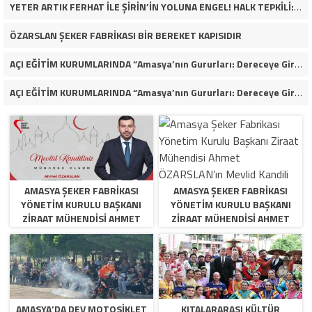
YETER ARTIK FERHAT İLE ŞİRİN’İN YOLUNA ENGEL! HALK TEPKİLİ: “YOLU KAPATMAK ÇÖZÜM DEĞİL, GÖREVİNİ YAP!”
ÖZARSLAN ŞEKER FABRİKASI BİR BEREKET KAPISIDIR
AÇI EĞİTİM KURUMLARINDA “Amasya’nın Gururları: Dereceye Giren Öğrenciler İçin Anlamlı Tören”
AÇI EĞİTİM KURUMLARINDA “Amasya’nın Gururları: Dereceye Giren Öğrenciler İçin Anlamlı Tören”
AMASYA ŞEKER FABRIKASI
AMASYA ŞEKER FABRIKASI
YÖNETIM KURULU BAŞKANI
YÖNETIM KURULU BAŞKANI
ZIRAAT MÜHENDISI AHMET
ZIRAAT MÜHENDISI AHMET
ÖZARSLAN’IN MEVLID KANDILI
ÖZARSLAN’IN MEVLID KANDILI
MESAJI
MESAJI
AMASYA’DA DEV MOTOSIKLET
KITALARARASI KÜLTÜR