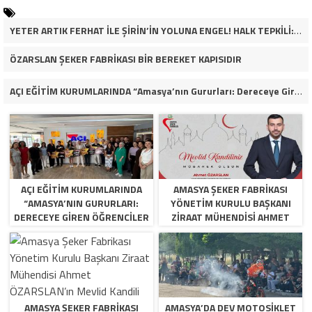
YETER ARTIK FERHAT İLE ŞİRİN’İN YOLUNA ENGEL! HALK TEPKİLİ: “YOLU KAPATMAK ÇÖZÜM DEĞİL, GÖREVİNİ YAP!”
ÖZARSLAN ŞEKER FABRİKASI BİR BEREKET KAPISIDIR
AÇI EĞİTİM KURUMLARINDA “Amasya’nın Gururları: Dereceye Giren Öğrenciler İçin Anlamlı Tören”
AÇI EĞİTİM KURUMLARINDA
AMASYA ŞEKER FABRIKASI
“AMASYA’NIN GURURLARI:
YÖNETIM KURULU BAŞKANI
DERECEYE GIREN ÖĞRENCILER
ZIRAAT MÜHENDISI AHMET
İÇIN ANLAMLI TÖREN”
ÖZARSLAN’IN MEVLID KANDILI
MESAJI
AMASYA ŞEKER FABRIKASI
AMASYA’DA DEV MOTOSIKLET