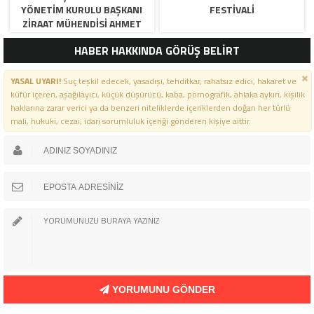
YÖNETIM KURULU BAŞKANI
FESTIVALI
ZIRAAT MÜHENDISI AHMET
ÖZARSLAN’IN MEVLID KANDILI
HABER HAKKINDA GÖRÜŞ BELİRT
MESAJI
YASAL UYARI!
Suç teşkil edecek, yasadışı, tehditkar, rahatsız edici, hakaret ve
küfür içeren, aşağılayıcı, küçük düşürücü, kaba, pornografik, ahlaka aykırı, kişilik
haklarına zarar verici ya da benzeri niteliklerde içeriklerden doğan her türlü
mali, hukuki, cezai, idari sorumluluk içeriği gönderen kişiye aittir.
YORUMUNU GÖNDER