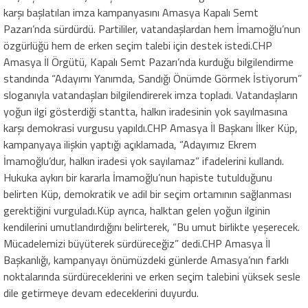
karşı başlatılan imza kampanyasını Amasya Kapalı Semt
Pazarı’nda sürdürdü. Partililer, vatandaşlardan hem İmamoğlu’nun
özgürlüğü hem de erken seçim talebi için destek istedi.CHP
Amasya İl Örgütü, Kapalı Semt Pazarı’nda kurduğu bilgilendirme
standında “Adayımı Yanımda, Sandığı Önümde Görmek İstiyorum”
sloganıyla vatandaşları bilgilendirerek imza topladı. Vatandaşların
yoğun ilgi gösterdiği stantta, halkın iradesinin yok sayılmasına
karşı demokrasi vurgusu yapıldı.CHP Amasya İl Başkanı İlker Küp,
kampanyaya ilişkin yaptığı açıklamada, “Adayımız Ekrem
İmamoğlu’dur, halkın iradesi yok sayılamaz” ifadelerini kullandı.
Hukuka aykırı bir kararla İmamoğlu’nun hapiste tutulduğunu
belirten Küp, demokratik ve adil bir seçim ortamının sağlanması
gerektiğini vurguladı.Küp ayrıca, halktan gelen yoğun ilginin
kendilerini umutlandırdığını belirterek, “Bu umut birlikte yeşerecek.
Mücadelemizi büyüterek sürdüreceğiz” dedi.CHP Amasya İl
Başkanlığı, kampanyayı önümüzdeki günlerde Amasya’nın farklı
noktalarında sürdüreceklerini ve erken seçim talebini yüksek sesle
dile getirmeye devam edeceklerini duyurdu.