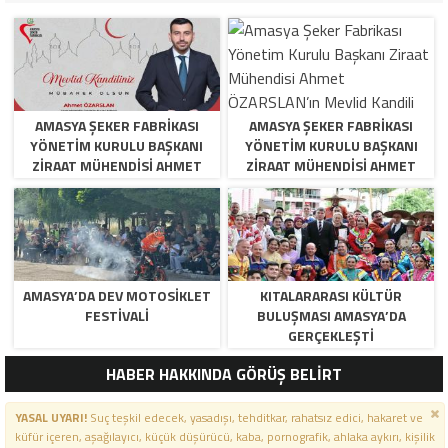
AMASYA ŞEKER FABRIKASI
AMASYA ŞEKER FABRIKASI
YÖNETIM KURULU BAŞKANI
YÖNETIM KURULU BAŞKANI
ZIRAAT MÜHENDISI AHMET
ZIRAAT MÜHENDISI AHMET
ÖZARSLAN’IN MEVLID KANDILI
ÖZARSLAN’IN MEVLID KANDILI
MESAJI
MESAJI
AMASYA’DA DEV MOTOSIKLET
KITALARARASI KÜLTÜR
FESTIVALI
BULUŞMASI AMASYA’DA
GERÇEKLEŞTI
HABER HAKKINDA GÖRÜŞ BELİRT
YASAL UYARI!
Suç teşkil edecek, yasadışı, tehditkar, rahatsız edici, hakaret ve
küfür içeren, aşağılayıcı, küçük düşürücü, kaba, pornografik, ahlaka aykırı, kişilik