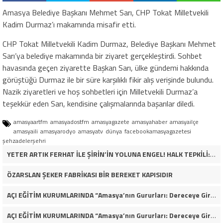
Amasya Belediye Başkanı Mehmet Sarı, CHP Tokat Milletvekili
Kadim Durmaz’ı makamında misafir etti.
CHP Tokat Milletvekili Kadim Durmaz, Belediye Başkanı Mehmet
Sarı’ya belediye makamında bir ziyaret gerçekleştirdi. Sohbet
havasında geçen ziyarette Başkan Sarı, ülke gündemi hakkında
görüştüğü Durmaz ile bir süre karşılıklı fikir alış verişinde bulundu.
Nazik ziyaretleri ve hoş sohbetleri için Milletvekili Durmaz’a
teşekkür eden Sarı, kendisine çalışmalarında başarılar diledi.
amasyaartfm
amasyadostfm
amasyagazete
amasyahaber
amasyailçe
amasyaili
amasyarodyo
amasyatv
dünya
facebookamasyagazetesi
şehzadelerşehri
YETER ARTIK FERHAT İLE ŞİRİN’İN YOLUNA ENGEL! HALK TEPKİLİ: “YOLU KAPATMAK ÇÖZÜM DEĞİL, GÖREVİNİ YAP!”
ÖZARSLAN ŞEKER FABRİKASI BİR BEREKET KAPISIDIR
AÇI EĞİTİM KURUMLARINDA “Amasya’nın Gururları: Dereceye Giren Öğrenciler İçin Anlamlı Tören”
AÇI EĞİTİM KURUMLARINDA “Amasya’nın Gururları: Dereceye Giren Öğrenciler İçin Anlamlı Tören”