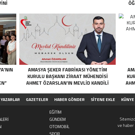
İNİ
ÖĞ
YA’NIN
AMASYA ŞEKER FABRIKASI YÖNETIM
AM
N
KURULU BAŞKANI ZIRAAT MÜHENDISI
KUR
EN”
AHMET ÖZARSLAN’IN MEVLID KANDILI
AHM
MESAJI
YAZARLAR
GAZETELER
HABER GÖNDER
SİTENE EKLE
KÜNYE
EĞİTİM
Sitemizd
LERİ
GÜNDEM
ve haber 
N
OTOMOBİL
SPOR