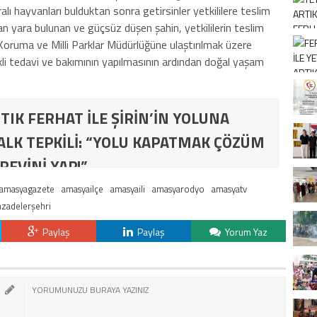
lı hayvanları bulduktan sonra getirsinler yetkililere teslim
dan yara bulunan ve güçsüz düşen şahin, yetkililerin teslim
Koruma ve Milli Parklar Müdürlüğüne ulaştırılmak üzere
kli tedavi ve bakımının yapılmasının ardından doğal yaşam
TIK FERHAT İLE ŞİRİN’İN YOLUNA
ALK TEPKİLİ: “YOLU KAPATMAK ÇÖZÜM
REVİNİ YAP!”
amasyagazete
amasyailçe
amasyaili
amasyarodyo
amasyatv
zadelerşehri
Paylaş
Paylaş
Yorum Yaz