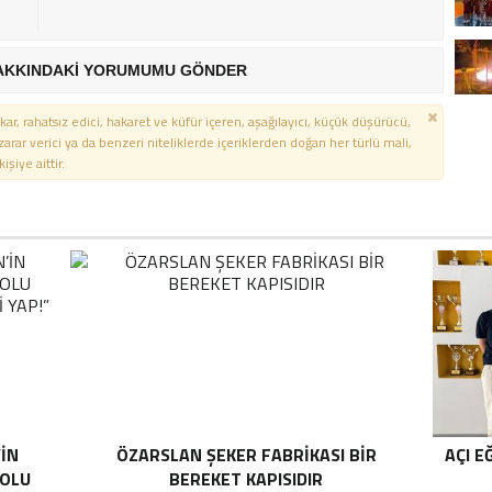
AKKINDAKİ YORUMUMU GÖNDER
kar, rahatsız edici, hakaret ve küfür içeren, aşağılayıcı, küçük düşürücü,
 zarar verici ya da benzeri niteliklerde içeriklerden doğan her türlü mali,
şiye aittir.
’İN
ÖZARSLAN ŞEKER FABRİKASI BİR
AÇI E
YOLU
BEREKET KAPISIDIR