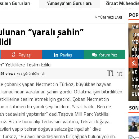
a’nın Gururları:
“Amasya’nın Gururları:
Ziraat Mühendi
 Giren Öğrenciler
Dereceye Giren Öğrenciler
ÖZARSLAN’ın 
POP
Anlamlı Tören”
İçin Anlamlı Tören”
Kandili Mes
TÜM YAZILARI
MA
lunan “yaralı şahin”
TO
ldi
ME
KA
Paylaş
Paylaş
Yorum Yaz
GÖ
BE
VE
393 views
kez görüntülendi.
ME
DE
nde çobanlık yapan Necmettin Türköz, büyükbaş hayvan
TE
 kanadından yaralanan şahini gördü. Otlatma işini bitirdikten
BU
yetkililerine teslim etmek için getirdi. Çoban Necmettin
 otlatırken bu yaralı şeyi buldum. Yaralı halde. Ben de
SON
h tedavisini yaptırırlar” dedi.Taşova Milli Park Yetkilisi
uz. Biz de bunu alıp tedavisini yaptırıp, tekrar doğaya
avileri yapıp tekrar doğaya salacağız inşallah” diye
 Türköz, “Bu avcı arkadaşlarıma bir çağrıda bulunuyorum.