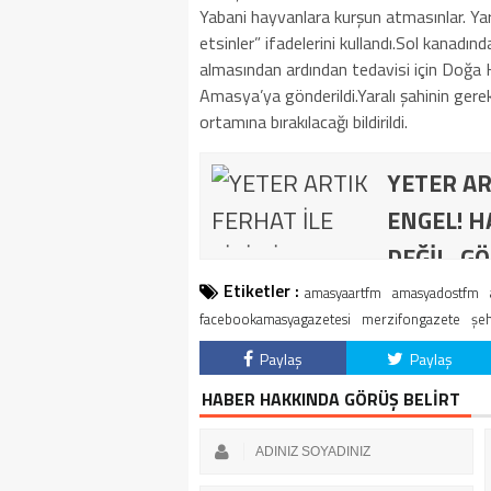
Yabani hayvanlara kurşun atmasınlar. Yara
etsinler” ifadelerini kullandı.Sol kanadın
almasından ardından tedavisi için Doğa 
Amasya’ya gönderildi.Yaralı şahinin gere
ortamına bırakılacağı bildirildi.
YETER AR
ENGEL! H
DEĞİL, GÖ
Etiketler :
amasyaartfm
amasyadostfm
facebookamasyagazetesi
merzifongazete
şeh
Paylaş
Paylaş
HABER HAKKINDA GÖRÜŞ BELİRT