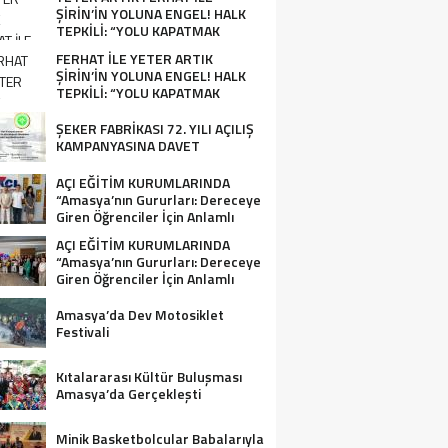
ŞİRİN’İN YOLUNA ENGEL! HALK
TEPKİLİ: “YOLU KAPATMAK
ÇÖZÜM DEĞİL, GÖREVİNİ YAP!”
FERHAT İLE YETER ARTIK
ŞİRİN’İN YOLUNA ENGEL! HALK
TEPKİLİ: “YOLU KAPATMAK
ÇÖZÜM DEĞİL, GÖREVİNİ YAP!”
ŞEKER FABRİKASI 72. YILI AÇILIŞ
KAMPANYASINA DAVET
AÇI EĞİTİM KURUMLARINDA
“Amasya’nın Gururları: Dereceye
Giren Öğrenciler İçin Anlamlı
Tören”
AÇI EĞİTİM KURUMLARINDA
“Amasya’nın Gururları: Dereceye
Giren Öğrenciler İçin Anlamlı
Tören”
Amasya’da Dev Motosiklet
Festivali
Kıtalararası Kültür Buluşması
Amasya’da Gerçekleşti
Minik Basketbolcular Babalarıyla