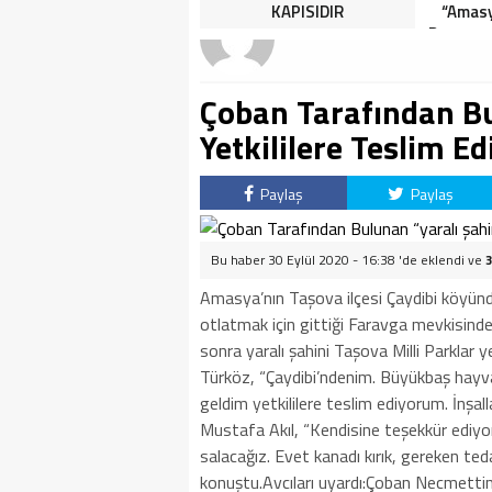
HALK TEPKİLİ: “YOLU
KAPISIDIR
“Amasy
KAPATMAK ÇÖZÜM DEĞİL,
Dereceye
GÖREVİNİ YAP!”
İçin 
Çoban Tarafından Bu
Yetkililere Teslim Edi
Paylaş
Paylaş
Bu haber 30 Eylül 2020 - 16:38 'de eklendi ve
Amasya’nın Taşova ilçesi Çaydibi köyü
otlatmak için gittiği Faravga mevkisinde
sonra yaralı şahini Taşova Milli Parklar 
Türköz, “Çaydibi’ndenim. Büyükbaş hayvan
geldim yetkililere teslim ediyorum. İnşalla
Mustafa Akıl, “Kendisine teşekkür ediyor
salacağız. Evet kanadı kırık, gereken ted
konuştu.Avcıları uyardı:Çoban Necmettin