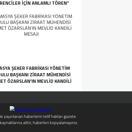
RENCILER İÇIN ANLAMLI TÖREN”
ASYA ŞEKER FABRIKASI YÖNETIM
ULU BAŞKANI ZIRAAT MÜHENDISI
ET ÖZARSLAN’IN MEVLID KANDILI
MESAJI
e yayınlanan haberlerin telif hakları gazete
kaynaklarına aittir, haberleri kopyalamayınız.