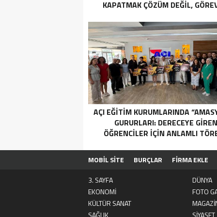
KAPATMAK ÇÖZÜM DEĞİL, GÖREV
YAP!”
AÇI EĞİTİM KURUMLARINDA “AMAS
GURURLARI: DERECEYE GIRE
ÖĞRENCILER İÇIN ANLAMLI TÖR
MOBİL SİTE
BURÇLAR
FİRMA EKLE
3. SAYFA
DÜNYA
EKONOMİ
FOTO GA
KÜLTÜR SANAT
MAGAZİ
SAĞLIK
SİYASET