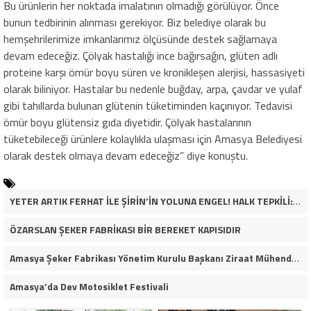
Bu ürünlerin her noktada imalatının olmadığı görülüyor. Önce
bunun tedbirinin alınması gerekiyor. Biz belediye olarak bu
hemşehrilerimize imkanlarımız ölçüsünde destek sağlamaya
devam edeceğiz. Çölyak hastalığı ince bağırsağın, glüten adlı
proteine karşı ömür boyu süren ve kronikleşen alerjisi, hassasiyeti
olarak biliniyor. Hastalar bu nedenle buğday, arpa, çavdar ve yulaf
gibi tahıllarda bulunan glütenin tüketiminden kaçınıyor. Tedavisi
ömür boyu glütensiz gıda diyetidir. Çölyak hastalarının
tüketebileceği ürünlere kolaylıkla ulaşması için Amasya Belediyesi
olarak destek olmaya devam edeceğiz” diye konuştu.
YETER ARTIK FERHAT İLE ŞİRİN’İN YOLUNA ENGEL! HALK TEPKİLİ: “YOLU KAPATMAK ÇÖZÜM DEĞİL, GÖREVİNİ YAP!”
ÖZARSLAN ŞEKER FABRİKASI BİR BEREKET KAPISIDIR
Amasya Şeker Fabrikası Yönetim Kurulu Başkanı Ziraat Mühendisi Ahmet ÖZARSLAN’ın Mevlid Kandili Mesajı
Amasya’da Dev Motosiklet Festivali