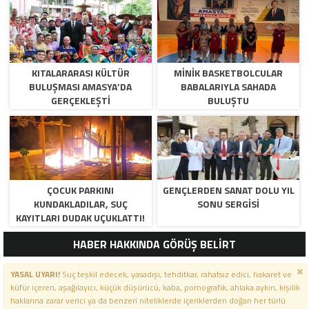
KITALARARASI KÜLTÜR
MINIK BASKETBOLCULAR
BULUŞMASI AMASYA’DA
BABALARIYLA SAHADA
GERÇEKLEŞTI
BULUŞTU
ÇOCUK PARKINI
GENÇLERDEN SANAT DOLU YIL
KUNDAKLADILAR, SUÇ
SONU SERGISI
KAYITLARI DUDAK UÇUKLATTI!
HABER HAKKINDA GÖRÜŞ BELİRT
YASAL UYARI!
Suç teşkil edecek, yasadışı, tehditkar, rahatsız edici, hakaret ve
küfür içeren, aşağılayıcı, küçük düşürücü, kaba, pornografik, ahlaka aykırı, kişilik
haklarına zarar verici ya da benzeri niteliklerde içeriklerden doğan her türlü