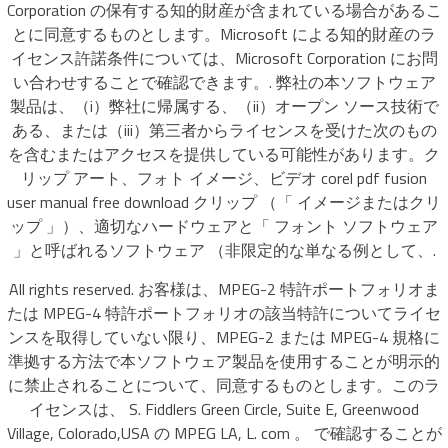
Corporation の保有する知的財産が含まれている場合があるこ
とに同意するものとします。Microsoft による知的財産のラ
イセンス許諾条件については、Microsoft Corporation にお問
い合わせすることで確認できます。. 弊社の本ソフトウェア
製品は、（i）弊社に帰属する、（ii）オープン ソース技術で
ある、または（iii）第三者からライセンスを受けた次のもの
を含むまたはアクセスを提供している可能性があります。ク
リップ アート、フォト イメージ、ビデオ corel pdf fusion
user manual free download クリップ （「 イメージまたはクリ
ップ 」）、適切なハードウェアと「 フォント ソフトウェア
」と呼ばれるソフトウェア （非限定的な単なる例として、.
All rights reserved. お客様は、MPEG-2 特許ポートフォリオま
たは MPEG-4 特許ポートフォリオの該当特許についてライセ
ンスを取得していない限り、MPEG-2 または MPEG-4 規格に
準拠する方法で本ソフトウェア製品を使用することが明示的
に禁止されることについて、同意するものとします。このラ
イセンスは、 S. Fiddlers Green Circle, Suite E, Greenwood
Village, Colorado,USA の MPEG LA, L. com 。 で確認することが