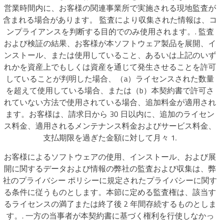
営業時間内に、お客様の関連事業所で実施される現地監査が
含まれる場合があります。 監査により収集された情報は、コ
ンプライアンスを判断する目的でのみ使用されます。. 監査
および検証の結果、お客様が本ソフトウェア製品を展開、イ
ンストール、または使用していること、あるいは上記のいず
れかを資産上でもしくは資産を通じて発生させることを許可
していることが判明した場合、（a）ライセンスされた数量
を超えて使用している場合、または（b）本契約書で許可さ
れていない方法で使用されている場合、追加料金が適用され
ます。お客様は、請求日から 30 日以内に、追加のライセン
ス料金、適用されるメンテナンス料金およびサービス料金、
支払期限を過ぎた金額に対して月々 1.
お客様によるソフトウェアの使用、インストール、および展
開に関するデータおよび情報の弊社の監査および収集は、弊
社のプライバシー ポリシーに規定されたプライバシーに関す
る条件に従うものとします。本節に定める監査権は、該当す
るライセンスの満了または終了後 2 年間存続するものとしま
す。. 一方の当事者が本契約書に基づく権利を行使しなかっ