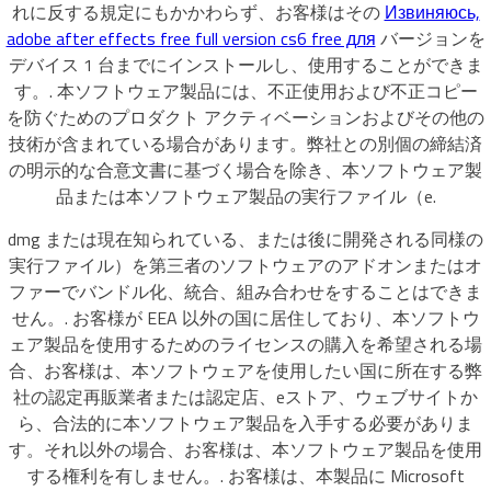
れに反する規定にもかかわらず、お客様はその
Извиняюсь,
adobe after effects free full version cs6 free для
バージョンを
デバイス 1 台までにインストールし、使用することができま
す。. 本ソフトウェア製品には、不正使用および不正コピー
を防ぐためのプロダクト アクティベーションおよびその他の
技術が含まれている場合があります。弊社との別個の締結済
の明示的な合意文書に基づく場合を除き、本ソフトウェア製
品または本ソフトウェア製品の実行ファイル（e.
dmg または現在知られている、または後に開発される同様の
実行ファイル）を第三者のソフトウェアのアドオンまたはオ
ファーでバンドル化、統合、組み合わせをすることはできま
せん。. お客様が EEA 以外の国に居住しており、本ソフトウ
ェア製品を使用するためのライセンスの購入を希望される場
合、お客様は、本ソフトウェアを使用したい国に所在する弊
社の認定再販業者または認定店、eストア、ウェブサイトか
ら、合法的に本ソフトウェア製品を入手する必要がありま
す。それ以外の場合、お客様は、本ソフトウェア製品を使用
する権利を有しません。. お客様は、本製品に Microsoft