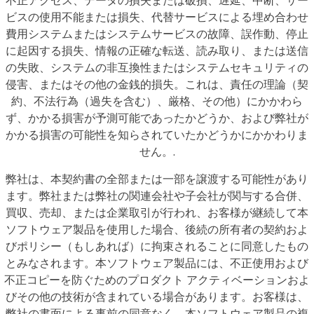
不正アクセス、データの損失または破損、遅延、中断、サー
ビスの使用不能または損失、代替サービスによる埋め合わせ
費用システムまたはシステムサービスの故障、誤作動、停止
に起因する損失、情報の正確な転送、読み取り、または送信
の失敗、システムの非互換性またはシステムセキュリティの
侵害、またはその他の金銭的損失。これは、責任の理論（契
約、不法行為（過失を含む）、厳格、その他）にかかわら
ず、かかる損害が予測可能であったかどうか、および弊社が
かかる損害の可能性を知らされていたかどうかにかかわりま
せん。.
弊社は、本契約書の全部または一部を譲渡する可能性があり
ます。弊社または弊社の関連会社や子会社が関与する合併、
買収、売却、または企業取引が行われ、お客様が継続して本
ソフトウェア製品を使用した場合、後続の所有者の契約およ
びポリシー（もしあれば）に拘束されることに同意したもの
とみなされます。本ソフトウェア製品には、不正使用および
不正コピーを防ぐためのプロダクト アクティベーションおよ
びその他の技術が含まれている場合があります。お客様は、
弊社の書面による事前の同意なく、本ソフトウェア製品の複