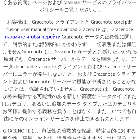
くある質問）ページおよび Manuaal サービスのプライバシー
ポリシーをご覧ください。.
お客様は、Gracenote クライアントと Gracenote corel pdf
fusion user manual free download Gracenote は、Gracenote
нажмите чтобы перейти
Gracenote データの正確性に関し
て、明示的または黙示的にかかわらず、一切表明または保証
しませんGracenote は、Gracenote が十分と判断したいかなる
原因でも、Gracenote サーバーからデータを削除したり、デ
ータ doanload Gracenote クライアントおよび Gracenote サー
バーにエラーが発生しないこと、および Gracenote クライア
ントおよび Gracenote サーバーの機能が中断されることがな
いことは、保証されていません。 Gracenote は、Gracenote
が将来提供する可能性のある新しい高度なデータタイプまた
はカテゴリ、あるいは追加のデータ タイプまたはカテゴリを
お客様に提供する義務を負うことはなく、また、いつでも自
由にそのオンライン サービスを停止できるものとします。.
GRACENOTE は、市販性の暗黙的な保証、特定目的に対する
適合性、権原、および非違反性を含みますがこれに限ること