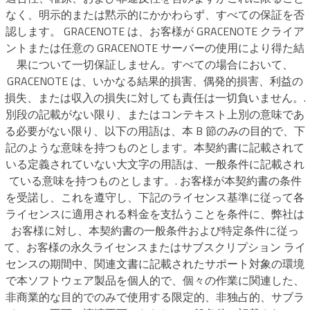
なく、明示的または黙示的にかかわらず、すべての保証を否
認します。 GRACENOTE は、お客様が GRACENOTE クライア
ントまたは任意の GRACENOTE サーバーの使用により得た結
果について一切保証しません。すべての場合において、
GRACENOTE は、いかなる結果的損害、偶発的損害、利益の
損失、または収入の損失に対しても責任は一切負いません。.
別段の記載がない限り、またはコンテキスト上別の意味であ
る必要がない限り、以下の用語は、本 B 節のみの目的で、下
記のような意味を持つものとします。本契約書に記載されて
いる定義されていない大文字の用語は、一般条件に記載され
ている意味を持つものとします。. お客様が本契約書の条件
を受諾し、これを遵守し、下記のライセンス基準に従って各
ライセンスに適用される料金を支払うことを条件に、弊社は
お客様に対し、本契約書の一般条件および特定条件に従っ
て、お客様の永久ライセンスまたはサブスクリプション ライ
センスの期間中、関連文書に記載されたサポート対象の環境
で本ソフトウェア製品を個人的で、個々の作業に関連した、
非商業的な目的でのみで使用する限定的、非独占的、サブラ