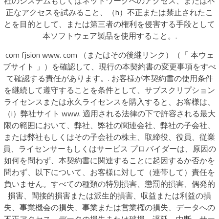
社のシステムもしくはネットワークへのアクセス、または不
正なアクセスを試みること、（h）不正または禁止されたこ
とを目的として、または第三者の権利を侵害する手段として
本ソフトウェア製品を使用すること。.
com fjsion www. com （またはその後継リンク）（「 本ウェ
ブサイト 」）を確認して、現行の本契約書の変更事項をすべ
て確認する責任があります。. お客様が本契約書の使用条件
を継続して遵守することを条件として、サブスクリプション
ライセンスまたは永久ライセンスを購入すると、お客様は、
（i）弊社サイト www. 適用される法律の下で許容される最大
限の範囲において、弊社、弊社の関連会社、弊社の子会社、
または弊社もしくはその子会社の株主、取締役、役員、従業
員、ライセンサーもしくはサービス プロバイダーは、原因の
如何を問わず、本契約書に関連することに起因するか否かを
問わず、以下について、お客様に対して（連帯して）責任を
負いません。すべての種類の特別損害、懲罰的損害、偶発的
損害、間接的損害または派生的損害、収益または利益の損
失、事業機会の損失、事業または営業権の損失、データへの