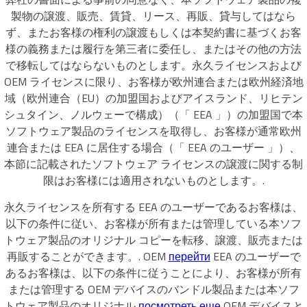
製物の譲渡、販売、賃貸、リース、再販、貸与してはなら
ず、またお客様の権利の譲渡もしくは本契約書に基づくお客
様の義務または履行を第三者に委任し、またはその他の方法
で移転してはならないものとします。永久ライセンスおよび
OEM ライセンスに限り、お客様が欧州連合または欧州経済地
域（欧州連合（EU）の加盟国およびアイスランド、リヒテン
シュタイン、ノルウェーで構成）（「 EEA 」）の加盟国で本
ソフトウェア製品のライセンスを取得し、お客様が通常欧州
連合または EEA に居住する場合（「 EEA のユーザー 」）、
本節に記載されたソフトウェア ライセンスの譲渡に関する制
限はお客様には適用されないものとします。.
永久ライセンスを所有する EEA のユーザーであるお客様は、
以下の条件に従い、お客様が所有または管理している本ソフ
トウェア製品のオリジナル コピーを転移、譲渡、販売または
再販することができます。. OEM
перейти
EEA のユーザーで
あるお客様は、以下の条件に従うことにより、お客様が所有
または管理する OEM デバイスのバンドル製品または本ソフ
トウェア製品のオリジナル
посмотреть еще
OEM デバイスと