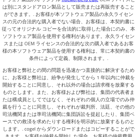
は別にスタンドアロン製品として販売または再販売すること
ができます。. お客様が本ソフトウェア製品の永久ライセン
スの元の合法的な購入者でない場合、お客様は、本契約書に
従ってオリジナル コピーを合法的に取得した場合にのみ、本
ソフトウェア製品を使用する権利があります。永久ライセン
スまたは OEM ライセンスの合法的な次の購入者であるお客
様の本ソフトウェア製品を使用する権利は、常に本契約書の
条件によって定義、制限されます。.
お客様と弊社との間の問題を迅速かつ直接的に解決するため
に、お客様と弊社は、紛争が発生してから 1 年以内に仲裁を
開始することに同意し、それ以外の場合は請求権を放棄する
ものとします。また、お客様および弊社は、集団の代表者ま
たは構成員としてではなく、それぞれの個人の立場でのみ仲
裁を行うことに同意し、それぞれが裁判所、法廷、その他の
司法機関または準司法機関に集団訴訟を提起したり、集団ベ
ースでの救済を求めたりする権利を明示的に放棄するものと
します。. cogel からダウンロードまたはコピーすることがで
きます。お客様が仲裁を開始した場合、お客様の仲裁費用