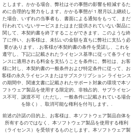
とします。かかる場合、弊社はその事態の影響を軽減するた
めに合理的な努力をします。かかる事態が 1 暦月以上継続し
た場合、いずれの当事者も、書面による通知をもって、まだ
行われていないサービスまたはまだ提供されていない製品に
関して、本契約書を終了することができます。このような終
了に伴い、お客様は、未払いの金額を直ちに弊社に支払う必
要があります。. お客様が本契約書の条件を受諾し、これを
遵守し、下記に記載されたライセンス基準に従って各ライセ
ンスに適用される料金を支払うことを条件に、弊社は、お客
様に対し、本契約書の一般条件および特定条件に従って、お
客様の永久ライセンスまたはサブスクリプション ライセンス
の期間中、関連文書に記載されたサポート対象の環境で本ソ
フトウェア製品を使用する限定的、非独占的、サブライセン
ス不可、譲渡不可（ただし、一般条件に記載されている場合
を除く）、取消可能な権利を付与します。.
前述の許諾の目的上、お客様は、本ソフトウェア製品自体を
所有するのではなく、本ソフトウェア製品を使用する権利
（ライセンス）を受領するものとします。本ソフトウェア製