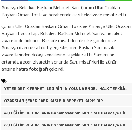
Amasya Belediye Başkanı Mehmet Sarı, Çorum Ülkü Ocakları
Başkanı Orhan Tosik ve beraberindekileri belediyede misafir etti.
Çorum Ülkü Ocakları Başkanı Orhan Tosik ve Amasya Ülkü Ocakları
Başkanı Recep Dip, Belediye Başkanı Mehmet Sarı’ya nezaket
ziyaretinde bulundu. Bir süre misafirleri ile ülke gündemi ve
Amasya üzerine sohbet gerçekleştiren Başkan Sarı, nazik
ziyaretlerinden dolayı kendilerine teşekkür etti. Samimi bir
ortamda geçen ziyaretin sonunda Sarı, misafirleri ile günün
anısına hatıra fotoğrafı çektirdi.
YETER ARTIK FERHAT İLE ŞİRİN’İN YOLUNA ENGEL! HALK TEPKİLİ: “YOLU KAPATMAK ÇÖZÜM DEĞİL, GÖREVİNİ YAP!”
ÖZARSLAN ŞEKER FABRİKASI BİR BEREKET KAPISIDIR
AÇI EĞİTİM KURUMLARINDA “Amasya’nın Gururları: Dereceye Giren Öğrenciler İçin Anlamlı Tören”
AÇI EĞİTİM KURUMLARINDA “Amasya’nın Gururları: Dereceye Giren Öğrenciler İçin Anlamlı Tören”