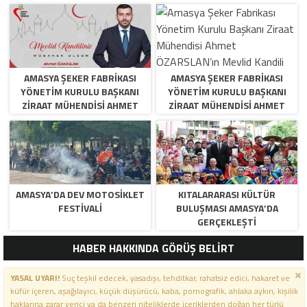
AMASYA ŞEKER FABRIKASI
AMASYA ŞEKER FABRIKASI
YÖNETIM KURULU BAŞKANI
YÖNETIM KURULU BAŞKANI
ZIRAAT MÜHENDISI AHMET
ZIRAAT MÜHENDISI AHMET
ÖZARSLAN’IN MEVLID KANDILI
ÖZARSLAN’IN MEVLID KANDILI
MESAJI
MESAJI
AMASYA’DA DEV MOTOSIKLET
KITALARARASI KÜLTÜR
FESTIVALI
BULUŞMASI AMASYA’DA
GERÇEKLEŞTI
HABER HAKKINDA GÖRÜŞ BELİRT
YASAL UYARI!
Suç teşkil edecek, yasadışı, tehditkar, rahatsız edici, hakaret ve
küfür içeren, aşağılayıcı, küçük düşürücü, kaba, pornografik, ahlaka aykırı, kişilik
haklarına zarar verici ya da benzeri niteliklerde içeriklerden doğan her türlü