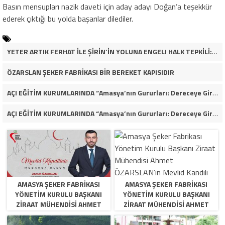
Basın mensupları nazik daveti için aday adayı Doğan’a teşekkür
ederek çıktığı bu yolda başarılar dilediler.
YETER ARTIK FERHAT İLE ŞİRİN’İN YOLUNA ENGEL! HALK TEPKİLİ: “YOLU KAPATMAK ÇÖZÜM DEĞİL, GÖREVİNİ YAP!”
ÖZARSLAN ŞEKER FABRİKASI BİR BEREKET KAPISIDIR
AÇI EĞİTİM KURUMLARINDA “Amasya’nın Gururları: Dereceye Giren Öğrenciler İçin Anlamlı Tören”
AÇI EĞİTİM KURUMLARINDA “Amasya’nın Gururları: Dereceye Giren Öğrenciler İçin Anlamlı Tören”
AMASYA ŞEKER FABRIKASI
AMASYA ŞEKER FABRIKASI
YÖNETIM KURULU BAŞKANI
YÖNETIM KURULU BAŞKANI
ZIRAAT MÜHENDISI AHMET
ZIRAAT MÜHENDISI AHMET
ÖZARSLAN’IN MEVLID KANDILI
ÖZARSLAN’IN MEVLID KANDILI
MESAJI
MESAJI