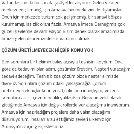
Vatandaştan da bu tarzda şikâyetler alıyoruz. Gelen vekiller
merkezden çıkmadığı için Amasya’nın merkezini de dışlamışlar.
Onun için merkezde turizm çok gelişmemiş, bir sanayi bölgesi
kurulmamış, işsizlik oranı fazla. Amasya İmece Derneğimiz çok
güzel işlevlerine devam ediyor. Bizim denek olarak amacımızda
ilimize gelen depremzedelere yardımcı olmak.
ÇÖZÜM ÜRETİLMEYECEK HİÇBİR KONU YOK
Ben sorunlara bir hekimin bakış açısıyla teşhisini koydum. Ona
göre de tedavimi planladım, çözümler ürettim. Neşteri vuracağım
tedavi edeceğim. Teşhis bizde çözüm bizde neşter elimizde
diyoruz. Sorunlara çözüm odaklı yaklaşacağız. Çözüm
üretilmeyecek hiçbir konu yok. Çünkü ben inançlıyım, yeter ki
sorunlara akılcı, çözüm odaklı yaklaşılsın. Buradan vekil olarak
gittiğimde Amasya için değişik rollerde yer alacağıma inanıyorum.
Amasya için hazırladığım projelere daha yakın olacağımı
düşünüyorum. İnşallah arzu ettiğimiz şeyleri ülkemiz için
Amasya’mız için gerçekleştiririz.