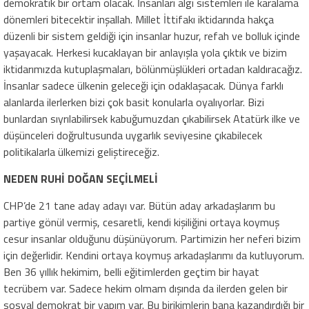
demokratik bir ortam olacak. İnsanları algı sistemleri ile karalama
dönemleri bitecektir inşallah. Millet İttifakı iktidarında hakça
düzenli bir sistem geldiği için insanlar huzur, refah ve bolluk içinde
yaşayacak. Herkesi kucaklayan bir anlayışla yola çıktık ve bizim
iktidarımızda kutuplaşmaları, bölünmüşlükleri ortadan kaldıracağız.
İnsanlar sadece ülkenin geleceği için odaklaşacak. Dünya farklı
alanlarda ilerlerken bizi çok basit konularla oyalıyorlar. Bizi
bunlardan sıyrılabilirsek kabuğumuzdan çıkabilirsek Atatürk ilke ve
düşünceleri doğrultusunda uygarlık seviyesine çıkabilecek
politikalarla ülkemizi geliştireceğiz.
NEDEN RUHİ DOĞAN SEÇİLMELİ
CHP’de 21 tane aday adayı var. Bütün aday arkadaşlarım bu
partiye gönül vermiş, cesaretli, kendi kişiliğini ortaya koymuş
cesur insanlar olduğunu düşünüyorum. Partimizin her neferi bizim
için değerlidir. Kendini ortaya koymuş arkadaşlarımı da kutluyorum.
Ben 36 yıllık hekimim, belli eğitimlerden geçtim bir hayat
tecrübem var. Sadece hekim olmam dışında da ilerden gelen bir
sosyal demokrat bir yapım var. Bu birikimlerin bana kazandırdığı bir