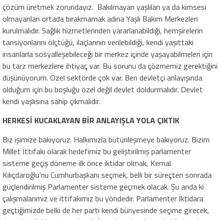
çözüm üretmek zorundayız. Bakılmayan yaşlıları ya da kimsesi
olmayanları ortada bırakmamak adına Yaşlı Bakım Merkezleri
kurulmalıdır. Sağlık hizmetlerinden yararlanabildiği, hemşirelerin
tansiyonlarını ölçtüğü, ilaçlarının verilebildiği, kendi yaşıttaki
insanlarla sosyalleşebileceği bir merkez içinde yaşayabilmeleri için
bu tarz merkezlere ihtiyaç var. Bu sorunu da çözmemiz gerektiğini
düşünüyorum. Özel sektörde çok var. Ben devletçi anlayışında
olduğum için bu boşluğu özel değil devlet doldurmalıdır. Devlet
kendi yaşlısına sahip çıkmalıdır.
HERKESİ KUCAKLAYAN BİR ANLAYIŞLA YOLA ÇIKTIK
Biz işimize bakıyoruz. Halkımızla bütünleşmeye bakıyoruz. Bizim
Millet İttifakı olarak hedefimiz bu geliştirilmiş parlamenter
sisteme geçiş döneme ilk önce iktidar olmak, Kemal
Kılıçdaroğlu’nu Cumhurbaşkanı seçmek, belli bir süreçten sonrada
güçlendirilmiş Parlamenter sisteme geçmek olacak. Şu anda ki
çalışmalarımız ve ittifakımız bu yöndedir. Parlamenter İktidara
geçtiğimizde belki de her parti kendi bünyesinde seçime girecek,