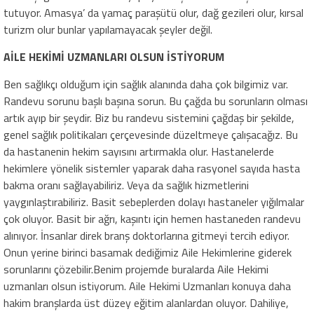
tutuyor. Amasya’ da yamaç paraşütü olur, dağ gezileri olur, kırsal
turizm olur bunlar yapılamayacak şeyler değil.
AİLE HEKİMİ UZMANLARI OLSUN İSTİYORUM
Ben sağlıkçı olduğum için sağlık alanında daha çok bilgimiz var.
Randevu sorunu başlı başına sorun. Bu çağda bu sorunların olması
artık ayıp bir şeydir. Biz bu randevu sistemini çağdaş bir şekilde,
genel sağlık politikaları çerçevesinde düzeltmeye çalışacağız. Bu
da hastanenin hekim sayısını artırmakla olur. Hastanelerde
hekimlere yönelik sistemler yaparak daha rasyonel sayıda hasta
bakma oranı sağlayabiliriz. Veya da sağlık hizmetlerini
yaygınlaştırabiliriz. Basit sebeplerden dolayı hastaneler yığılmalar
çok oluyor. Basit bir ağrı, kaşıntı için hemen hastaneden randevu
alınıyor. İnsanlar direk branş doktorlarına gitmeyi tercih ediyor.
Onun yerine birinci basamak dediğimiz Aile Hekimlerine giderek
sorunlarını çözebilir.Benim projemde buralarda Aile Hekimi
uzmanları olsun istiyorum. Aile Hekimi Uzmanları konuya daha
hakim branşlarda üst düzey eğitim alanlardan oluyor. Dahiliye,