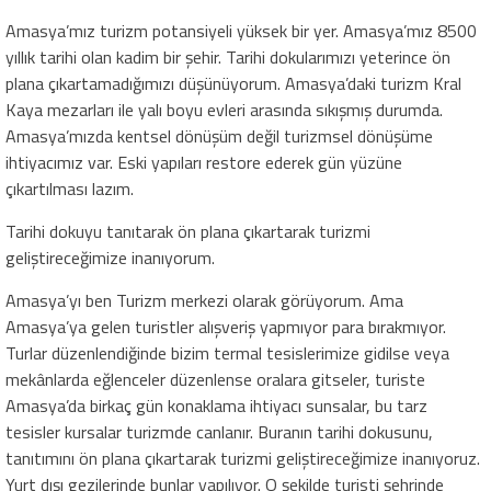
Amasya’mız turizm potansiyeli yüksek bir yer. Amasya’mız 8500
yıllık tarihi olan kadim bir şehir. Tarihi dokularımızı yeterince ön
plana çıkartamadığımızı düşünüyorum. Amasya’daki turizm Kral
Kaya mezarları ile yalı boyu evleri arasında sıkışmış durumda.
Amasya’mızda kentsel dönüşüm değil turizmsel dönüşüme
ihtiyacımız var. Eski yapıları restore ederek gün yüzüne
çıkartılması lazım.
Tarihi dokuyu tanıtarak ön plana çıkartarak turizmi
geliştireceğimize inanıyorum.
Amasya’yı ben Turizm merkezi olarak görüyorum. Ama
Amasya’ya gelen turistler alışveriş yapmıyor para bırakmıyor.
Turlar düzenlendiğinde bizim termal tesislerimize gidilse veya
mekânlarda eğlenceler düzenlense oralara gitseler, turiste
Amasya’da birkaç gün konaklama ihtiyacı sunsalar, bu tarz
tesisler kursalar turizmde canlanır. Buranın tarihi dokusunu,
tanıtımını ön plana çıkartarak turizmi geliştireceğimize inanıyoruz.
Yurt dışı gezilerinde bunlar yapılıyor. O şekilde turisti şehrinde