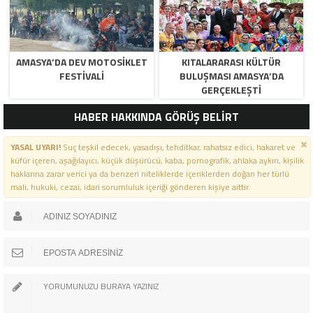
AMASYA’DA DEV MOTOSIKLET
KITALARARASI KÜLTÜR
FESTIVALI
BULUŞMASI AMASYA’DA
GERÇEKLEŞTI
HABER HAKKINDA GÖRÜŞ BELİRT
YASAL UYARI!
Suç teşkil edecek, yasadışı, tehditkar, rahatsız edici, hakaret ve
küfür içeren, aşağılayıcı, küçük düşürücü, kaba, pornografik, ahlaka aykırı, kişilik
haklarına zarar verici ya da benzeri niteliklerde içeriklerden doğan her türlü
mali, hukuki, cezai, idari sorumluluk içeriği gönderen kişiye aittir.