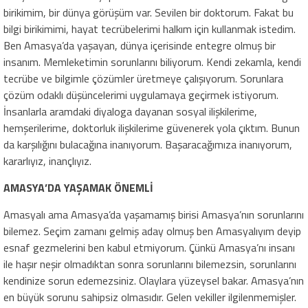
birikimim, bir dünya görüşüm var. Sevilen bir doktorum. Fakat bu
bilgi birikimimi, hayat tecrübelerimi halkım için kullanmak istedim.
Ben Amasya’da yaşayan, dünya içerisinde entegre olmuş bir
insanım. Memleketimin sorunlarını biliyorum. Kendi zekamla, kendi
tecrübe ve bilgimle çözümler üretmeye çalışıyorum. Sorunlara
çözüm odaklı düşüncelerimi uygulamaya geçirmek istiyorum.
İnsanlarla aramdaki diyaloga dayanan sosyal ilişkilerime,
hemşerilerime, doktorluk ilişkilerime güvenerek yola çıktım. Bunun
da karşılığını bulacağına inanıyorum. Başaracağımıza inanıyorum,
kararlıyız, inançlıyız.
AMASYA’DA YAŞAMAK ÖNEMLİ
Amasyalı ama Amasya’da yaşamamış birisi Amasya’nın sorunlarını
bilemez. Seçim zamanı gelmiş aday olmuş ben Amasyalıyım deyip
esnaf gezmelerini ben kabul etmiyorum. Çünkü Amasya’nı insanı
ile haşır neşir olmadıktan sonra sorunlarını bilemezsin, sorunlarını
kendinize sorun edemezsiniz. Olaylara yüzeysel bakar. Amasya’nın
en büyük sorunu sahipsiz olmasıdır. Gelen vekiller ilgilenmemişler.