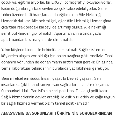
çocuk vs. eğitimi alıyorlar, bir EKG’yi, tomografiyi okuyabiliyorlar,
kadın doğumla ilgili bazı şeyleri az çok takip edebiliyorlar. Genel
tıbbın üzerine belli branşlardan da eğitim alan Aile Hekimliği
Uzmanlık dalı var. Aile hekimliğini, eğer Aile Hekimliği Uzmanlığına
çıkartabilirsek oradaki kaliteyi de artırmış oluruz. Aile hekimliği
semt poliklinikleri gibi olmalıdır. Apartmanların altında yada
apartmandan bozma yerlerde olmamalıdır.
Yakın köylerin birine aile hekimlikleri kurulmalı. Sağlık sistemine
köylerden ulaşım zor olduğu için onları ayağına götürmeliyiz. Tıbbi
donanım yönünden de donanımların arttırılması gerekir. En azında
temel laboratuar tekniklerinin buralarda yapılabilmesi gerekiyor,
Benim felsefem şudur. İnsanı yaşat ki Devlet yaşasın. Sen
insanları sağlıklı barındıramıyorsan sağlıklı bir devlette oluşamaz.
Cumhuriyet Halk Partisi’nin birinci politikası Devletçi politikadır.
Sağlık hizmetlerinin devlet aracılığı ile eşit hızlı etkin ve çağa uygun
bir sağlık hizmeti vermek bizim temel politikamızdır.
AMASYA’NIN DA SORUNLARI TÜRKİYE’NİN SORUNLARINDAN