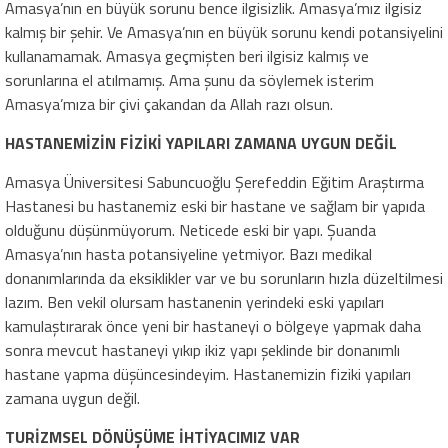
Amasya’nın en büyük sorunu bence ilgisizlik. Amasya’mız ilgisiz
kalmış bir şehir. Ve Amasya’nın en büyük sorunu kendi potansiyelini
kullanamamak. Amasya geçmişten beri ilgisiz kalmış ve
sorunlarına el atılmamış. Ama şunu da söylemek isterim
Amasya’mıza bir çivi çakandan da Allah razı olsun.
HASTANEMİZİN FİZİKİ YAPILARI ZAMANA UYGUN DEĞİL
Amasya Üniversitesi Sabuncuoğlu Şerefeddin Eğitim Araştırma
Hastanesi bu hastanemiz eski bir hastane ve sağlam bir yapıda
olduğunu düşünmüyorum. Neticede eski bir yapı. Şuanda
Amasya’nın hasta potansiyeline yetmiyor. Bazı medikal
donanımlarında da eksiklikler var ve bu sorunların hızla düzeltilmesi
lazım. Ben vekil olursam hastanenin yerindeki eski yapıları
kamulaştırarak önce yeni bir hastaneyi o bölgeye yapmak daha
sonra mevcut hastaneyi yıkıp ikiz yapı şeklinde bir donanımlı
hastane yapma düşüncesindeyim. Hastanemizin fiziki yapıları
zamana uygun değil.
TURİZMSEL DÖNÜŞÜME İHTİYACIMIZ VAR