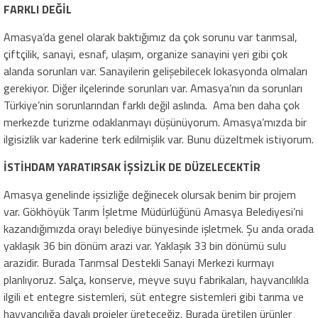
FARKLI DEĞİL
Amasya’da genel olarak baktığımız da çok sorunu var tarımsal,
çiftçilik, sanayi, esnaf, ulaşım, organize sanayini yeri gibi çok
alanda sorunları var. Sanayilerin gelişebilecek lokasyonda olmaları
gerekiyor. Diğer ilçelerinde sorunları var. Amasya’nın da sorunları
Türkiye’nin sorunlarından farklı değil aslında. Ama ben daha çok
merkezde turizme odaklanmayı düşünüyorum. Amasya’mızda bir
ilgisizlik var kaderine terk edilmişlik var. Bunu düzeltmek istiyorum.
İSTİHDAM YARATIRSAK İŞSİZLİK DE DÜZELECEKTİR
Amasya genelinde işsizliğe değinecek olursak benim bir projem
var. Gökhöyük Tarım İşletme Müdürlüğünü Amasya Belediyesi’ni
kazandığımızda orayı belediye bünyesinde işletmek. Şu anda orada
yaklaşık 36 bin dönüm arazi var. Yaklaşık 33 bin dönümü sulu
arazidir. Burada Tarımsal Destekli Sanayi Merkezi kurmayı
planlıyoruz. Salça, konserve, meyve suyu fabrikaları, hayvancılıkla
ilgili et entegre sistemleri, süt entegre sistemleri gibi tarıma ve
hayvancılığa dayalı projeler üreteceğiz. Burada üretilen ürünler