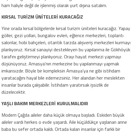
ham haliyle değil de işlenmiş olarak yurt dışına satalım.
KIRSAL TURİZM ÜNİTELERİ KURACAĞIZ
Yine orada kırsal bölgelerde kırsal turizm üniteleri kuracağız. Yapay
göller, gezi yolları, bungalov evleri, eğlence merkezleri, toplantı
salonlar, hobi bahçeleri, otantik tarzda alışveriş merkezleri kurmayı
planlıyoruz. Kırsal sanayiyi destekleyen bu yapılanma ile Gökhöyük
tarafını geliştirmeyi planlıyoruz. Orayı hayat merkezi yapmayı
düşünüyoruz. Amasya’nın merkezine bu yapılanmayı yapmak
imkansızdır. Böyle bir kompleksin Amasya’ya ne gibi istihdam
yaratacağını hayal bile edemezsiniz. Her alandan her meslekten
insanlar burada çalışabilir. İstihdam yaratırsak işsizlik de
düzelecektir.
YAŞLI BAKIM MERKEZLERİ KURULMALIDIR
Modern Çağda aileler daha küçük olmaya başladı. Eskiden büyük
aileler vardı herkes o evde yaşardı. Aile küçüldükçe yaşlanan anne
baba bu sefer ortada kaldı. Ortada kalan insanlar için farklı bir