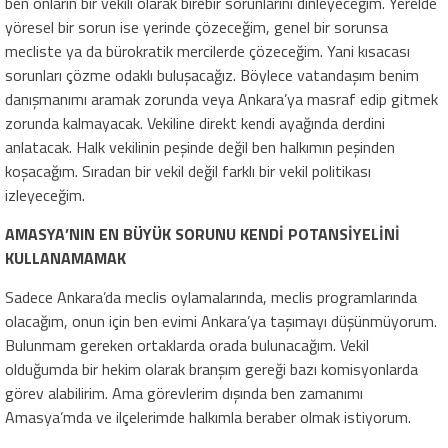
ben onların bir vekili olarak birebir sorunlarını dinleyeceğim. Yerelde
yöresel bir sorun ise yerinde çözeceğim, genel bir sorunsa
mecliste ya da bürokratik mercilerde çözeceğim. Yani kısacası
sorunları çözme odaklı buluşacağız. Böylece vatandaşım benim
danışmanımı aramak zorunda veya Ankara’ya masraf edip gitmek
zorunda kalmayacak. Vekiline direkt kendi ayağında derdini
anlatacak. Halk vekilinin peşinde değil ben halkımın peşinden
koşacağım. Sıradan bir vekil değil farklı bir vekil politikası
izleyeceğim.
AMASYA’NIN EN BÜYÜK SORUNU KENDİ POTANSİYELİNİ
KULLANAMAMAK
Sadece Ankara’da meclis oylamalarında, meclis programlarında
olacağım, onun için ben evimi Ankara’ya taşımayı düşünmüyorum.
Bulunmam gereken ortaklarda orada bulunacağım. Vekil
olduğumda bir hekim olarak branşım gereği bazı komisyonlarda
görev alabilirim. Ama görevlerim dışında ben zamanımı
Amasya’mda ve ilçelerimde halkımla beraber olmak istiyorum.