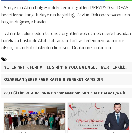
Suriye nin Afrin bölgesindeki terör örgütleri PKK/PYD ve DEAŞ
hedeflerine karşı Türkiye nin başlattığı Zeytin Dalı oper
asyonu için
bugün düğmeye basıldı.
Afrin’de zulüm eden terörist örgütleri yok etmek üzere havadan
harekata başlandı. Allah kahraman Türk askerlerimizin yardımcısı
olsun, onları kötülüklerden korusun. Dualarımız onlar için.
YETER ARTIK FERHAT İLE ŞİRİN’İN YOLUNA ENGEL! HALK TEPKİLİ: “YOLU KAPATMAK ÇÖZÜM DEĞİL, GÖREVİNİ YAP!”
ÖZARSLAN ŞEKER FABRİKASI BİR BEREKET KAPISIDIR
AÇI EĞİTİM KURUMLARINDA “Amasya’nın Gururları: Dereceye Giren Öğrenciler İçin Anlamlı Tören”