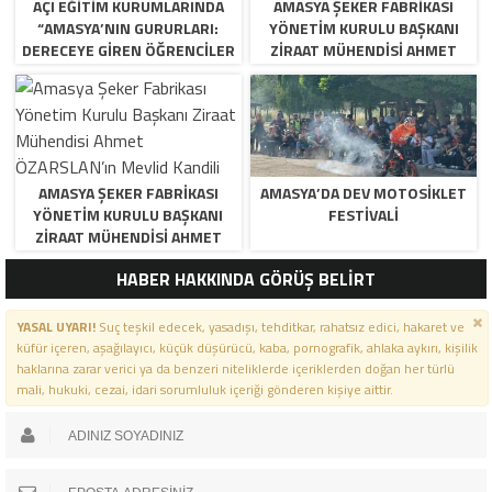
AÇI EĞİTİM KURUMLARINDA
AMASYA ŞEKER FABRIKASI
“AMASYA’NIN GURURLARI:
YÖNETIM KURULU BAŞKANI
DERECEYE GIREN ÖĞRENCILER
ZIRAAT MÜHENDISI AHMET
İÇIN ANLAMLI TÖREN”
ÖZARSLAN’IN MEVLID KANDILI
MESAJI
AMASYA ŞEKER FABRIKASI
AMASYA’DA DEV MOTOSIKLET
YÖNETIM KURULU BAŞKANI
FESTIVALI
ZIRAAT MÜHENDISI AHMET
ÖZARSLAN’IN MEVLID KANDILI
HABER HAKKINDA GÖRÜŞ BELİRT
MESAJI
YASAL UYARI!
Suç teşkil edecek, yasadışı, tehditkar, rahatsız edici, hakaret ve
küfür içeren, aşağılayıcı, küçük düşürücü, kaba, pornografik, ahlaka aykırı, kişilik
haklarına zarar verici ya da benzeri niteliklerde içeriklerden doğan her türlü
mali, hukuki, cezai, idari sorumluluk içeriği gönderen kişiye aittir.