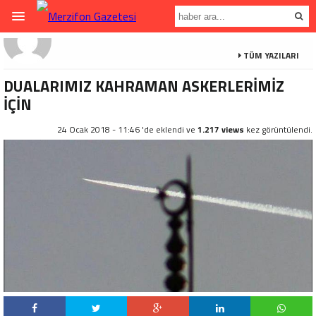
TÜM YAZILARI
DUALARIMIZ KAHRAMAN ASKERLERİMİZ
İÇİN
24 Ocak 2018 - 11:46 'de eklendi ve
1.217 views
kez görüntülendi.