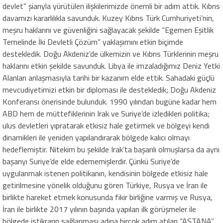
devlet” şiarıyla yürütülen ilişkilerimizde önemli bir adım attık. Kıbrıs
davamızı kararlılıkla savunduk. Kuzey Kıbrıs Türk Cumhuriyeti’nin,
meşru haklarını ve güvenliğini sağlayacak şekilde “Egemen Eşitlik
Temelinde İki Devletli Çözüm” yaklaşımını etkin biçimde
destekledik. Doğu Akdeniz’de ülkemizin ve Kıbrıs Türklerinin meşru
haklarını etkin şekilde savunduk. Libya ile imzaladığımız Deniz Yetki
Alanları anlaşmasıyla tarihi bir kazanım elde ettik. Sahadaki güçlü
mevcudiyetimizi etkin bir diploması ile destekledik; Doğu Akdeniz
Konferansı önerisinde bulunduk. 1990 yılından bugüne kadar hem
ABD hem de müttefiklerinin Irak ve Suriye’de izledikleri politika;
ulus devletleri yıpratarak etkisiz hale getirmek ve bölgeyi kendi
dinamikleri ile yeniden yapılandırarak bölgede kalıcı olmayı
hedeflemiştir. Nitekim bu şekilde Irak’ta başarılı olmuşlarsa da aynı
başarıyı Suriye’de elde edememişlerdir. Çünkü Suriye’de
uygulanmak istenen politikanın, kendisinin bölgede etkisiz hale
getirilmesine yönelik olduğunu gören Türkiye, Rusya ve İran ile
birlikte hareket etmek konusunda fikir birliğine varmış ve Rusya,
İran ile birlikte 2017 yılının başında yapılan ilk görüşmeler ile
bölgede istikrarın sağlanması adına birçok adım atılan “ASTANA”