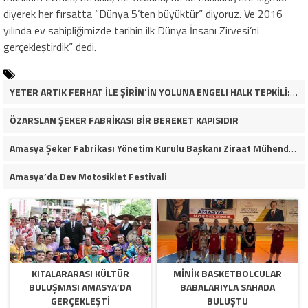
diyerek her fırsatta “Dünya 5’ten büyüktür” diyoruz. Ve 2016
yılında ev sahipliğimizde tarihin ilk Dünya İnsanı Zirvesi’ni
gerçekleştirdik” dedi.
YETER ARTIK FERHAT İLE ŞİRİN’İN YOLUNA ENGEL! HALK TEPKİLİ: “YOLU KAPATMAK ÇÖZÜM DEĞİL, GÖREVİNİ YAP!”
ÖZARSLAN ŞEKER FABRİKASI BİR BEREKET KAPISIDIR
Amasya Şeker Fabrikası Yönetim Kurulu Başkanı Ziraat Mühendisi Ahmet ÖZARSLAN’ın Mevlid Kandili Mesajı
Amasya’da Dev Motosiklet Festivali
KITALARARASI KÜLTÜR
MINIK BASKETBOLCULAR
BULUŞMASI AMASYA’DA
BABALARIYLA SAHADA
GERÇEKLEŞTI
BULUŞTU