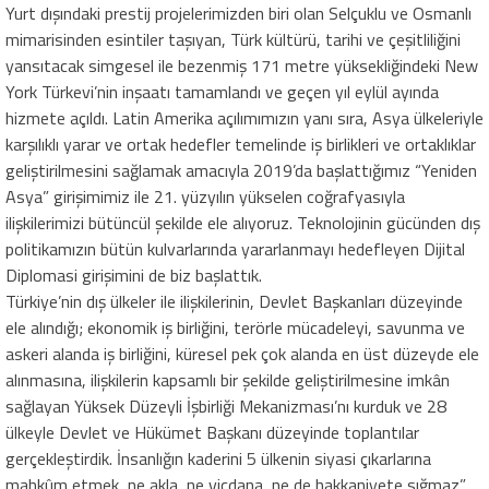
Yurt dışındaki prestij projelerimizden biri olan Selçuklu ve Osmanlı
mimarisinden esintiler taşıyan, Türk kültürü, tarihi ve çeşitliliğini
yansıtacak simgesel ile bezenmiş 171 metre yüksekliğindeki New
York Türkevi’nin inşaatı tamamlandı ve geçen yıl eylül ayında
hizmete açıldı. Latin Amerika açılımımızın yanı sıra, Asya ülkeleriyle
karşılıklı yarar ve ortak hedefler temelinde iş birlikleri ve ortaklıklar
geliştirilmesini sağlamak amacıyla 2019’da başlattığımız “Yeniden
Asya” girişimimiz ile 21. yüzyılın yükselen coğrafyasıyla
ilişkilerimizi bütüncül şekilde ele alıyoruz. Teknolojinin gücünden dış
politikamızın bütün kulvarlarında yararlanmayı hedefleyen Dijital
Diplomasi girişimini de biz başlattık.
Türkiye’nin dış ülkeler ile ilişkilerinin, Devlet Başkanları düzeyinde
ele alındığı; ekonomik iş birliğini, terörle mücadeleyi, savunma ve
askeri alanda iş birliğini, küresel pek çok alanda en üst düzeyde ele
alınmasına, ilişkilerin kapsamlı bir şekilde geliştirilmesine imkân
sağlayan Yüksek Düzeyli İşbirliği Mekanizması’nı kurduk ve 28
ülkeyle Devlet ve Hükümet Başkanı düzeyinde toplantılar
gerçekleştirdik. İnsanlığın kaderini 5 ülkenin siyasi çıkarlarına
mahkûm etmek, ne akla, ne vicdana, ne de hakkaniyete sığmaz”