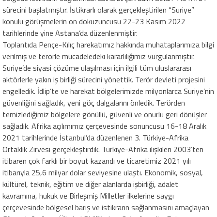
sürecini başlatmıştır. İstikrarlı olarak gerçekleştirilen “Suriye”
konulu görüşmelerin on dokuzuncusu 22-23 Kasım 2022
tarihlerinde yine Astana’da düzenlenmiştir.
Toplantıda Pençe-Kılıç harekatımız hakkında muhataplarımıza bilgi
verilmiş ve terörle mücadeledeki kararlılığımız vurgulanmıştır.
Suriye’de siyasi çözüme ulaşılması için ilgili tüm uluslararası
aktörlerle yakın iş birliği sürecini yönettik. Terör devleti projesini
engelledik. İdlip’te ve harekat bölgelerimizde milyonlarca Suriye’nin
güvenliğini sağladık, yeni göç dalgalarını önledik. Terörden
temizlediğimiz bölgelere gönüllü, güvenli ve onurlu geri dönüşler
sağladık. Afrika açılımımız çerçevesinde sonuncusu 16-18 Aralık
2021 tarihlerinde İstanbul’da düzenlenen 3. Türkiye-Afrika
Ortaklık Zirvesi gerçekleştirdik. Türkiye-Afrika ilişkileri 2003’ten
itibaren çok farklı bir boyut kazandı ve ticaretimiz 2021 yılı
itibarıyla 25,6 milyar dolar seviyesine ulaştı. Ekonomik, sosyal,
kültürel, teknik, eğitim ve diğer alanlarda işbirliği, adalet
kavramına, hukuk ve Birleşmiş Milletler ilkelerine saygı
çerçevesinde bölgesel barış ve istikrarın sağlanmasını amaçlayan