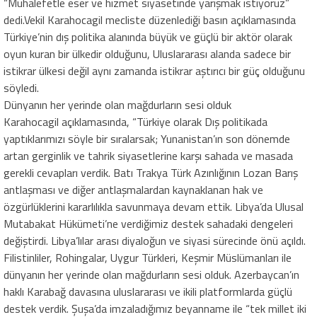
“Muhalefetle eser ve hizmet siyasetinde yarışmak istiyoruz”
dedi.Vekil Karahocagil mecliste düzenlediği basın açıklamasında
Türkiye’nin dış politika alanında büyük ve güçlü bir aktör olarak
oyun kuran bir ülkedir olduğunu, Uluslararası alanda sadece bir
istikrar ülkesi değil aynı zamanda istikrar aştırıcı bir güç olduğunu
söyledi.
Dünyanın her yerinde olan mağdurların sesi olduk
Karahocagil açıklamasında, “Türkiye olarak Dış politikada
yaptıklarımızı söyle bir sıralarsak; Yunanistan’ın son dönemde
artan gerginlik ve tahrik siyasetlerine karşı sahada ve masada
gerekli cevapları verdik. Batı Trakya Türk Azınlığının Lozan Barış
antlaşması ve diğer antlaşmalardan kaynaklanan hak ve
özgürlüklerini kararlılıkla savunmaya devam ettik. Libya’da Ulusal
Mutabakat Hükümeti’ne verdiğimiz destek sahadaki dengeleri
değiştirdi. Libya’lılar arası diyaloğun ve siyasi sürecinde önü açıldı.
Filistinliler, Rohingalar, Uygur Türkleri, Keşmir Müslümanları ile
dünyanın her yerinde olan mağdurların sesi olduk. Azerbaycan’ın
haklı Karabağ davasına uluslararası ve ikili platformlarda güçlü
destek verdik. Şuşa’da imzaladığımız beyanname ile “tek millet iki