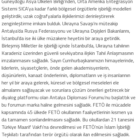
Güneydoğu Asya Ülkeleri Birliği’nden, Orta Amerika Entegrasyon
Sistemi SICA’ya kadar farklı bölgesel örgütlerle işbirliği modelleri
geliştirdik; uzak coğrafyalarla ilişkilerimizi derinleştirerek
zenginleştirme imkanı bulduk. Ukrayna Savaşı’nı müteakip
Antalya’da Rusya Federasyonu ve Ukrayna Dışişleri Bakanlarını,
İstanbul’da ise iki ülke müzakere heyetini bir araya getirdik.
Birleşmiş Milletler ile işbirliği içinde İstanbul’da, Ukrayna tahılının
Karadeniz üzerinden güvenli sevkiyatına ilişkin Tahıl Anlaşmasının
imzalanmasını sağladık. Sayın Cumhurbaşkanımızın himayelerinde,
liderlerin, siyasetçilerin, önde gelen akademisyenlerin,
düşünürlerin, kanaat önderlerinin, diplomatların ve iş insanlarının
her yıl bir araya gelerek, küresel ve bölgesel meseleleri ele
almalarını sağlayacak ve sorunlara çözüm önerileri getirecek bir
diyalog platformu olan Antalya Diplomasi Forumu’nu başlattık ve
bu forumun marka haline gelmesini sağladık. FETÖ ile mücadele
kapsamında 45 ülkede FETÖ okullarının faaliyetlerinin kısmen ya
da tamamen sonlandırılmasını sağladık. Bu okullardan 21 tanesini
Türkiye Maarif Vakfı’na devredilmesi ve FETÖ’nün İslam İşbirliği
Teşkilatı tarafından terör örgütü olarak ilan edilmesini sağladık.