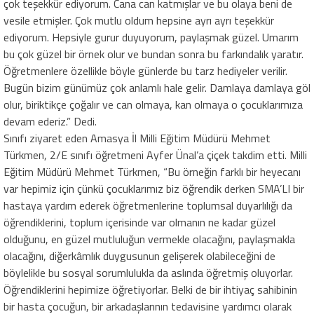
çok teşekkür ediyorum. Cana can katmışlar ve bu olaya beni de
vesile etmişler. Çok mutlu oldum hepsine ayrı ayrı teşekkür
ediyorum. Hepsiyle gurur duyuyorum, paylaşmak güzel. Umarım
bu çok güzel bir örnek olur ve bundan sonra bu farkındalık yaratır.
Öğretmenlere özellikle böyle günlerde bu tarz hediyeler verilir.
Bugün bizim günümüz çok anlamlı hale gelir. Damlaya damlaya göl
olur, biriktikçe çoğalır ve can olmaya, kan olmaya o çocuklarımıza
devam ederiz.” Dedi.
Sınıfı ziyaret eden Amasya İl Milli Eğitim Müdürü Mehmet
Türkmen, 2/E sınıfı öğretmeni Ayfer Ünal’a çiçek takdim etti. Milli
Eğitim Müdürü Mehmet Türkmen, “Bu örneğin farklı bir heyecanı
var hepimiz için çünkü çocuklarımız biz öğrendik derken SMA’LI bir
hastaya yardım ederek öğretmenlerine toplumsal duyarlılığı da
öğrendiklerini, toplum içerisinde var olmanın ne kadar güzel
olduğunu, en güzel mutluluğun vermekle olacağını, paylaşmakla
olacağını, diğerkâmlık duygusunun gelişerek olabileceğini de
böylelikle bu sosyal sorumlulukla da aslında öğretmiş oluyorlar.
Öğrendiklerini hepimize öğretiyorlar. Belki de bir ihtiyaç sahibinin
bir hasta çocuğun, bir arkadaşlarının tedavisine yardımcı olarak