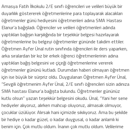
Amasya Fatih İlkokulu 2/E sınıfı öğrencileri ve velileri büyük bir
duyarlılık göstererek öğretmenlerine para toplayarak alacakları
öğretmenler günü hediyesini öğretmenleri adına SMA Hastası
Elanur’a bağışladı. Öğrenciler ve velileri öğretmenleri adında
yaptıkları bağışın karşılığında bir teşekkür belgesi hazırlayarak
öğretmenlerine bu belgeyi öğretmenler gününde takdim ettiler.
Öğretmen Ayfer Ünal rutin sınıfında öğrencileri ile ders yaparken,
arka sıralardan bir kız bir erkek öğrenci öğretmenlerinin adına
yaptıkları bağış belgesini ve çiçeği öğretmenlerine vererek
öğretmenler gününü kutladı. Durumdan haberi olmayan öğretmen
için ise büyük bir sürpriz oldu. Duygulanan Öğretmen Ayfer Ünal,
“Sevgili öğretmenim Ayfer Ünal, 2/E sınıfı öğrencileri sizin adınıza
SMA hastası Elanur’a bağışta bulundu. Öğretmenler gününüz
kutlu olsun” yazan teşekkür belgesini okudu. Ünal, “Yani her sene
hediyeler alıyoruz, alırken mahcup oluyoruz, almasak olmuyor,
çocuklar üzülüyor. Alırsak hani içimizde sıkılıyoruz. Ama bu şekilde
bir hediye o kadar güzel, o kadar duygusal, o kadar anlamlı ki
benim için. Çok mutlu oldum. İnanın çok mutlu oldum. Velilerime