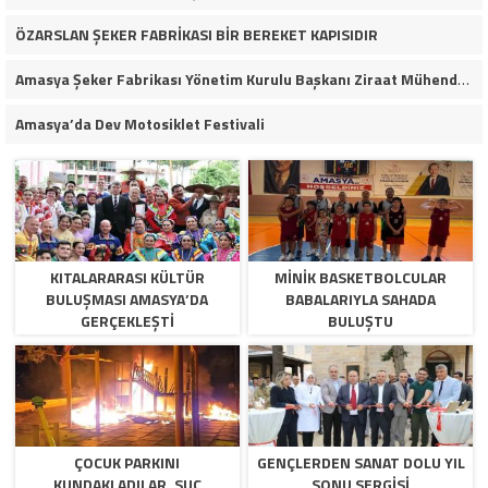
ÖZARSLAN ŞEKER FABRİKASI BİR BEREKET KAPISIDIR
Amasya Şeker Fabrikası Yönetim Kurulu Başkanı Ziraat Mühendisi Ahmet ÖZARSLAN’ın Mevlid Kandili Mesajı
Amasya’da Dev Motosiklet Festivali
KITALARARASI KÜLTÜR
MINIK BASKETBOLCULAR
BULUŞMASI AMASYA’DA
BABALARIYLA SAHADA
GERÇEKLEŞTI
BULUŞTU
ÇOCUK PARKINI
GENÇLERDEN SANAT DOLU YIL
KUNDAKLADILAR, SUÇ
SONU SERGISI