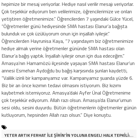
hepimize bir mesaj veriyorlar. Hediye nasıl verilir mesajı veriyorlar.
Çok teşekkür ediyorum ben velilerimize, öğrencilerimize ve onları
yetiştiren öğretmenimize.” Öğrencilerden 7 yaşındaki Gülce Yücel,
“Öğretmenler günü hediyesinde SMA hastası Elanur’a bağışta
bulunduk ve çok üzülüyorum onun için inşallah iyileşir.”
Öğrencilerden Hayrunisa Kaya, “7 yaşındayım biz öğretmenimize
hediye almak yerine öğretmenler gününde SMA hastası olan
Elanur’a bağış yaptık. İnşallah iyileşir onun için dua edeceğim.”
Amasya’nın Hamamözü ilçesinde yaşayan SMA hastası Elanur’un
annesi Esmehan Aydoğdu bu bağış karşısında şunları kaydetti,
“Valilik izinli bir kampanyamız var. Kampanyamız şuanda yüzde 6.
Biz bir an önce kızımın tedavi olmasını istiyorum. Biz kızımı
kaybetmek istemiyoruz. Amasya’daki Ayfer Ünal Öğretmenime
çok teşekkür ediyorum. Allah razı olsun. Amasya’da Elanur’umun
sesi oldu, sesini duyurdu. Bütün öğretmenlerin öğretmenler günün
kutluyorum, hepsinden Allah razı olsun.” Diye konuştu.
YETER ARTIK FERHAT İLE ŞİRİN’İN YOLUNA ENGEL! HALK TEPKİLİ: “YOLU KAPATMAK ÇÖZÜM DEĞİL, GÖREVİNİ YAP!”