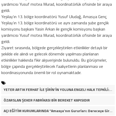
yardımcısı Yusuf motea Murad, koordinatörlük ofisinde bir araya
geldi.
Yeşilay’ın 13. bölge koordinatörü Yusuf Uludağ, Amasya Genç
Yeşilay’ın 13. bölge koordinatörü ve aynı zamanda şube gençlik
komisyonu başkanı Yasin Arkan ile gençlik komisyonu başkan
yardımcısı Yusuf motea Murad, koordinatörlük ofisinde bir araya
geldi.
Ziyaret sırasında, bölgede gerçekleştirilen etkinlikler detaylı bir
şekilde ele alındı ve gelecek dönemde yapılması planlanan
etkinlikler hakkında fikir alışverişinde bulunuldu. Bu görüşmeler,
bölge çapında gerçekleştirilecek faaliyetlerin planlanması ve
koordinasyonunda önemli bir rol oynamaktadır.
YETER ARTIK FERHAT İLE ŞİRİN’İN YOLUNA ENGEL! HALK TEPKİLİ: “YOLU KAPATMAK ÇÖZÜM DEĞİL, GÖREVİNİ YAP!”
ÖZARSLAN ŞEKER FABRİKASI BİR BEREKET KAPISIDIR
AÇI EĞİTİM KURUMLARINDA “Amasya’nın Gururları: Dereceye Giren Öğrenciler İçin Anlamlı Tören”