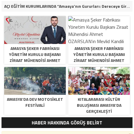
AÇI EĞİTİM KURUMLARINDA “Amasya’nın Gururları: Dereceye Giren Öğrenciler İçin Anlamlı Tören”
AMASYA ŞEKER FABRIKASI
AMASYA ŞEKER FABRIKASI
YÖNETIM KURULU BAŞKANI
YÖNETIM KURULU BAŞKANI
ZIRAAT MÜHENDISI AHMET
ZIRAAT MÜHENDISI AHMET
ÖZARSLAN’IN MEVLID KANDILI
ÖZARSLAN’IN MEVLID KANDILI
MESAJI
MESAJI
AMASYA’DA DEV MOTOSIKLET
KITALARARASI KÜLTÜR
FESTIVALI
BULUŞMASI AMASYA’DA
GERÇEKLEŞTI
HABER HAKKINDA GÖRÜŞ BELİRT