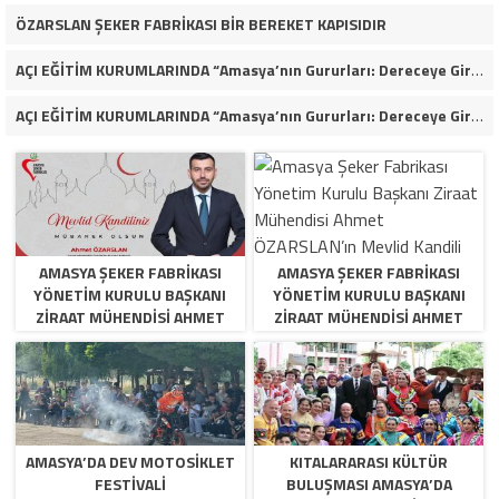
ÖZARSLAN ŞEKER FABRİKASI BİR BEREKET KAPISIDIR
AÇI EĞİTİM KURUMLARINDA “Amasya’nın Gururları: Dereceye Giren Öğrenciler İçin Anlamlı Tören”
AÇI EĞİTİM KURUMLARINDA “Amasya’nın Gururları: Dereceye Giren Öğrenciler İçin Anlamlı Tören”
AMASYA ŞEKER FABRIKASI
AMASYA ŞEKER FABRIKASI
YÖNETIM KURULU BAŞKANI
YÖNETIM KURULU BAŞKANI
ZIRAAT MÜHENDISI AHMET
ZIRAAT MÜHENDISI AHMET
ÖZARSLAN’IN MEVLID KANDILI
ÖZARSLAN’IN MEVLID KANDILI
MESAJI
MESAJI
AMASYA’DA DEV MOTOSIKLET
KITALARARASI KÜLTÜR
FESTIVALI
BULUŞMASI AMASYA’DA