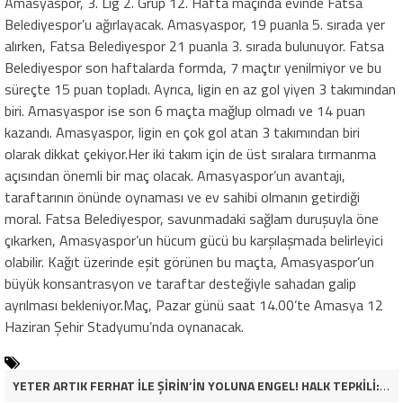
Amasyaspor, 3. Lig 2. Grup 12. Hafta maçında evinde Fatsa
Belediyespor’u ağırlayacak. Amasyaspor, 19 puanla 5. sırada yer
alırken, Fatsa Belediyespor 21 puanla 3. sırada bulunuyor. Fatsa
Belediyespor son haftalarda formda, 7 maçtır yenilmiyor ve bu
süreçte 15 puan topladı. Ayrıca, ligin en az gol yiyen 3 takımından
biri. Amasyaspor ise son 6 maçta mağlup olmadı ve 14 puan
kazandı. Amasyaspor, ligin en çok gol atan 3 takımından biri
olarak dikkat çekiyor.Her iki takım için de üst sıralara tırmanma
açısından önemli bir maç olacak. Amasyaspor’un avantajı,
taraftarının önünde oynaması ve ev sahibi olmanın getirdiği
moral. Fatsa Belediyespor, savunmadaki sağlam duruşuyla öne
çıkarken, Amasyaspor’un hücum gücü bu karşılaşmada belirleyici
olabilir. Kağıt üzerinde eşit görünen bu maçta, Amasyaspor’un
büyük konsantrasyon ve taraftar desteğiyle sahadan galip
ayrılması bekleniyor.Maç, Pazar günü saat 14.00’te Amasya 12
Haziran Şehir Stadyumu’nda oynanacak.
YETER ARTIK FERHAT İLE ŞİRİN’İN YOLUNA ENGEL! HALK TEPKİLİ: “YOLU KAPATMAK ÇÖZÜM DEĞİL, GÖREVİNİ YAP!”