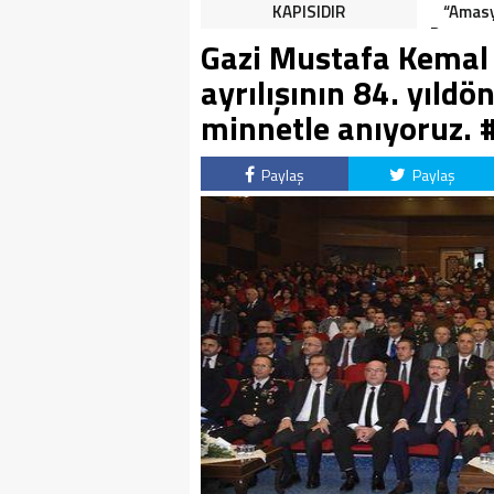
HALK TEPKİLİ: “YOLU
KAPISIDIR
“Amasy
KAPATMAK ÇÖZÜM DEĞİL,
Dereceye
Gazi Mustafa Kemal
GÖREVİNİ YAP!”
İçin 
ayrılışının 84. yıld
minnetle anıyoruz.
Paylaş
Paylaş