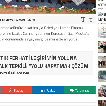
353 views
kez görüntülendi.
l protokolümüzün katılımıyla Belediye Hizmet Binamız
enine katıldı. Cumhuriyetimizin Kurucusu, Gazi Mustafa
4. yıldönümünde saygı, sevgi ve minnetle anıyoruz.
TIK FERHAT İLE ŞİRİN’İN YOLUNA
ALK TEPKİLİ: “YOLU KAPATMAK ÇÖZÜM
REVİNİ YAP!”
Paylaş
Paylaş
Yorum Yaz