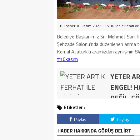
Bu haber 10 Kasım 2022 - 15:10 'de eklendi ve
Belediye Başkanımız Sn. Mehmet Sarı, İ
Şehzade Salonu’nda düzenlenen anma tör
Kemal Atatürk’ü aramızdan ayrılışının 8
#10kasım
YETER AR
ENGEL! H
DEĞİL, GÖ
Etiketler :
Paylaş
Paylaş
HABER HAKKINDA GÖRÜŞ BELİRT