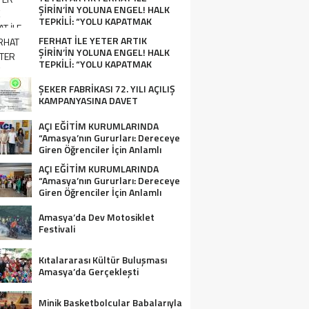
ŞİRİN’İN YOLUNA ENGEL! HALK
TEPKİLİ: “YOLU KAPATMAK
ÇÖZÜM DEĞİL, GÖREVİNİ YAP!”
FERHAT İLE YETER ARTIK
ŞİRİN’İN YOLUNA ENGEL! HALK
TEPKİLİ: “YOLU KAPATMAK
ÇÖZÜM DEĞİL, GÖREVİNİ YAP!”
ŞEKER FABRİKASI 72. YILI AÇILIŞ
KAMPANYASINA DAVET
AÇI EĞİTİM KURUMLARINDA
“Amasya’nın Gururları: Dereceye
Giren Öğrenciler İçin Anlamlı
Tören”
AÇI EĞİTİM KURUMLARINDA
“Amasya’nın Gururları: Dereceye
Giren Öğrenciler İçin Anlamlı
Tören”
Amasya’da Dev Motosiklet
Festivali
Kıtalararası Kültür Buluşması
Amasya’da Gerçekleşti
Minik Basketbolcular Babalarıyla