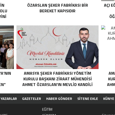
’İN
ÖZARSLAN ŞEKER FABRİKASI BİR
AÇI E
YOLU
BEREKET KAPISIDIR
İNİ
ÖĞ
YA’NIN
AMASYA ŞEKER FABRIKASI YÖNETIM
AM
N
KURULU BAŞKANI ZIRAAT MÜHENDISI
KUR
EN”
AHMET ÖZARSLAN’IN MEVLID KANDILI
AHM
MESAJI
YAZARLAR
GAZETELER
HABER GÖNDER
SİTENE EKLE
KÜNYE
EĞİTİM