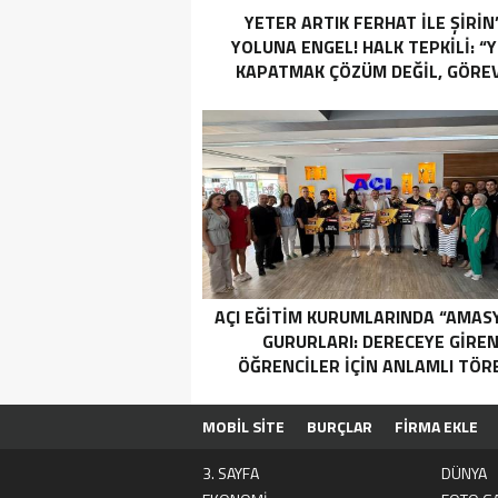
YETER ARTIK FERHAT İLE ŞİRİN
YOLUNA ENGEL! HALK TEPKİLİ: “
KAPATMAK ÇÖZÜM DEĞİL, GÖREV
YAP!”
AÇI EĞİTİM KURUMLARINDA “AMAS
GURURLARI: DERECEYE GIRE
ÖĞRENCILER İÇIN ANLAMLI TÖR
MOBİL SİTE
BURÇLAR
FİRMA EKLE
3. SAYFA
DÜNYA