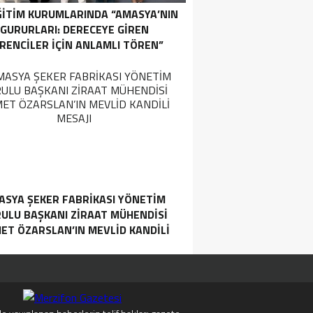
ĞİTİM KURUMLARINDA “AMASYA’NIN
GURURLARI: DERECEYE GIREN
RENCILER İÇIN ANLAMLI TÖREN”
ASYA ŞEKER FABRIKASI YÖNETIM
ULU BAŞKANI ZIRAAT MÜHENDISI
ET ÖZARSLAN’IN MEVLID KANDILI
MESAJI