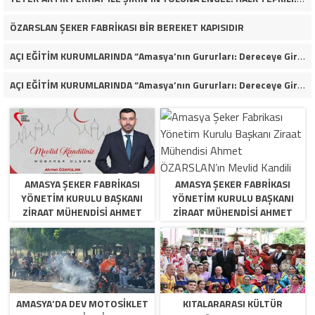
ÖZARSLAN ŞEKER FABRİKASI BİR BEREKET KAPISIDIR
AÇI EĞİTİM KURUMLARINDA “Amasya’nın Gururları: Dereceye Giren Öğrenciler İçin Anlamlı Tören”
AÇI EĞİTİM KURUMLARINDA “Amasya’nın Gururları: Dereceye Giren Öğrenciler İçin Anlamlı Tören”
AMASYA ŞEKER FABRIKASI
AMASYA ŞEKER FABRIKASI
YÖNETIM KURULU BAŞKANI
YÖNETIM KURULU BAŞKANI
ZIRAAT MÜHENDISI AHMET
ZIRAAT MÜHENDISI AHMET
ÖZARSLAN’IN MEVLID KANDILI
ÖZARSLAN’IN MEVLID KANDILI
MESAJI
MESAJI
AMASYA’DA DEV MOTOSIKLET
KITALARARASI KÜLTÜR