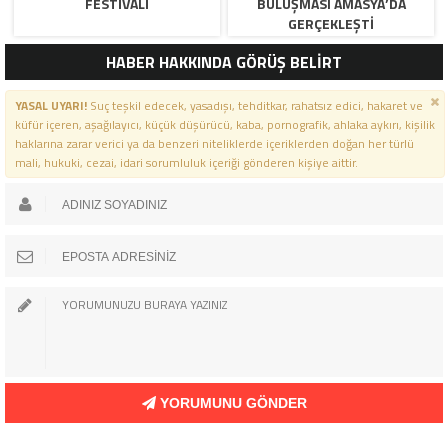
FESTIVALI
BULUŞMASI AMASYA’DA
GERÇEKLEŞTI
HABER HAKKINDA GÖRÜŞ BELİRT
YASAL UYARI!
Suç teşkil edecek, yasadışı, tehditkar, rahatsız edici, hakaret ve
küfür içeren, aşağılayıcı, küçük düşürücü, kaba, pornografik, ahlaka aykırı, kişilik
haklarına zarar verici ya da benzeri niteliklerde içeriklerden doğan her türlü
mali, hukuki, cezai, idari sorumluluk içeriği gönderen kişiye aittir.
YORUMUNU GÖNDER