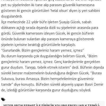
pet su şişelerinden iki tane alıp parasını güvenlik kamerasına
gösteren iki gencin görüntüleri ’helal olsun’ diyen iş yeri sahibini
duygulandırdı.
İlçe merkezinde 22 yıldır büfe işleten Şuayip Gücek, sabah
dükkanını açtığı sırada dışarıda dizili su şişelerinin arasında para
gördü. Güvenlik kamerasını izleyen Gücek, iki gencin büfenin
önünde bulunan sulardan alıp parasını kameraya göstererek
şişelerin içerisine bıraktığı görüntülerle karşılaştı.
“Gururlandık. Bizim gençlerimiz haram yemez, içmez”
Bu durum karşısında çok duygulandığını belirten Gücek, “Bizim
gençlerimiz haram yemez, içmez. Genç kardeşlerimle gerçekten
gurur duydum. Tanışıp, tebrik etmek isterim” dedi. Büfenin dışında
sürekli benzer malzemelerin bulunduğuna değinen Gücek, “Burası
Suluova, burası Amasya. Bizim hemşehrilerimize güvenimiz
tamdır” diye konuştu. Büfeden sürekli alışveriş yapan Basri Demir
de, izlediği görüntüler karşısında gurur duyduğunu söyledi.
YETER ARTIK FERHAT İLE ŞİRİN’İN YOLUNA ENGEL! HALK TEPKİLİ: “YOLU KAPATMAK ÇÖZÜM DEĞİL, GÖREVİNİ YAP!”