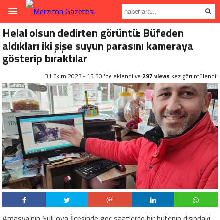
Helal olsun dedirten görüntü: Büfeden
aldıkları iki şişe suyun parasını kameraya
gösterip bıraktılar
31 Ekim 2023 - 13:50 'de eklendi ve
297 views
kez görüntülendi.
Amasya’nın Suluova İlçesinde geç saatlerde bir büfenin dışındaki